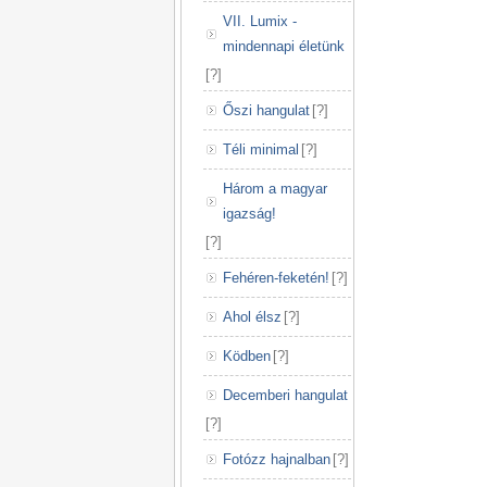
VII. Lumix -
mindennapi életünk
[
?
]
Őszi hangulat
[
?
]
Téli minimal
[
?
]
Három a magyar
igazság!
[
?
]
Fehéren-feketén!
[
?
]
Ahol élsz
[
?
]
Ködben
[
?
]
Decemberi hangulat
[
?
]
Fotózz hajnalban
[
?
]