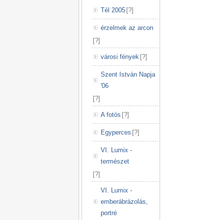
Tél 2005
[
?
]
érzelmek az arcon
[
?
]
városi fények
[
?
]
Szent István Napja
'06
[
?
]
A fotós
[
?
]
Egyperces
[
?
]
VI. Lumix -
természet
[
?
]
VI. Lumix -
emberábrázolás,
portré