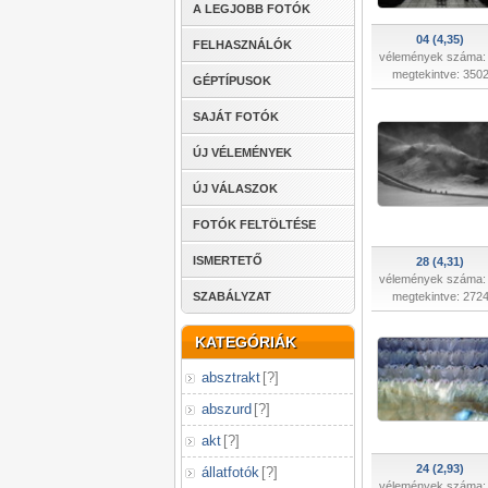
A LEGJOBB FOTÓK
04 (4,35)
FELHASZNÁLÓK
vélemények száma:
megtekintve: 350
GÉPTÍPUSOK
SAJÁT FOTÓK
ÚJ VÉLEMÉNYEK
ÚJ VÁLASZOK
FOTÓK FELTÖLTÉSE
ISMERTETŐ
28 (4,31)
vélemények száma:
SZABÁLYZAT
megtekintve: 272
KATEGÓRIÁK
absztrakt
[
?
]
abszurd
[
?
]
akt
[
?
]
24 (2,93)
állatfotók
[
?
]
vélemények száma: