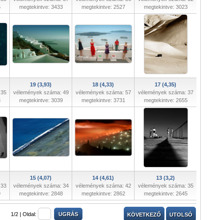
5
megtekintve: 3433
megtekintve: 2527
megtekintve: 3023
19 (3,93)
18 (4,33)
17 (4,35)
 35
vélemények száma: 49
vélemények száma: 57
vélemények száma: 37
8
megtekintve: 3039
megtekintve: 3731
megtekintve: 2655
15 (4,07)
14 (4,61)
13 (3,2)
 33
vélemények száma: 34
vélemények száma: 42
vélemények száma: 35
9
megtekintve: 2848
megtekintve: 2862
megtekintve: 2645
1/2 |
Oldal:
KÖVETKEZŐ
UTOLSÓ