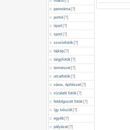
makró
[
?
]
panoráma
[
?
]
portré
[
?
]
riport
[
?
]
sport
[
?
]
szociofotók
[
?
]
tájkép
[
?
]
tárgyfotók
[
?
]
természet
[
?
]
utcaifotók
[
?
]
város, építészet
[
?
]
vízalatti fotók
[
?
]
feldolgozott fotók
[
?
]
így készült
[
?
]
egyéb
[
?
]
pályázat
[
?
]