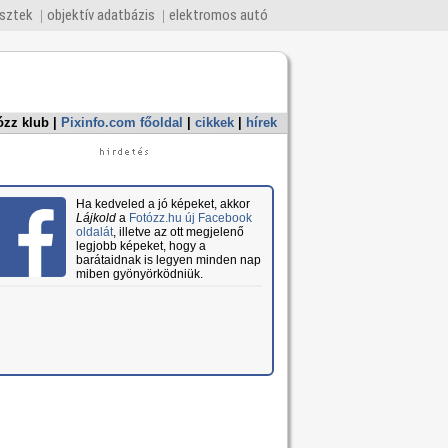
esztek
objektív adatbázis
elektromos autó
ózz klub
|
Pixinfo.com főoldal
|
cikkek
|
hírek
Ha kedveled a jó képeket, akkor
Lájkold
a
Fotózz.hu új Facebook
oldalát
, illetve az ott megjelenő
legjobb képeket, hogy a
barátaidnak is legyen minden nap
miben gyönyörködniük.