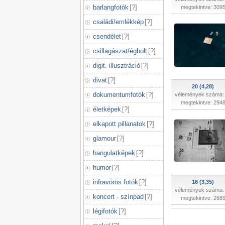
barlangfotók
[
?
]
megtekintve: 309
családi/emlékkép
[
?
]
csendélet
[
?
]
csillagászat/égbolt
[
?
]
digit. illusztráció
[
?
]
divat
[
?
]
20 (4,28)
dokumentumfotók
[
?
]
vélemények száma:
megtekintve: 294
életképek
[
?
]
elkapott pillanatok
[
?
]
glamour
[
?
]
hangulatképek
[
?
]
humor
[
?
]
infravörös fotók
[
?
]
16 (3,35)
vélemények száma:
koncert - színpad
[
?
]
megtekintve: 268
légifotók
[
?
]