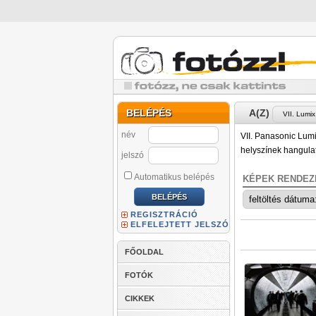
BELÉPÉS
A(Z)
név
VII. Panasonic Lumi
helyszínek hangula
jelszó
Automatikus belépés
KÉPEK RENDEZ
REGISZTRÁCIÓ
ELFELEJTETT JELSZÓ
FŐOLDAL
FOTÓK
CIKKEK