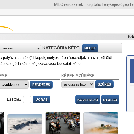
MILC rendszerek
digitális fényképezőgép t
fot
KATEGÓRIA KÉPEI
x pályázat utazás (úti képek, melyek hűen ábrázolják a hazai, külföldi
tát) kategória közönségszavazásra bocsátott képei
ÉSE
KÉPEK SZŰRÉSE
1/2 |
Oldal:
KÖVETKEZŐ
UTOLSÓ