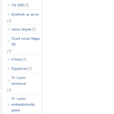
Tél 2005
[
?
]
érzelmek az arcon
[
?
]
városi fények
[
?
]
Szent István Napja
'06
[
?
]
A fotós
[
?
]
Egyperces
[
?
]
VI. Lumix -
természet
[
?
]
VI. Lumix -
emberábrázolás,
portré