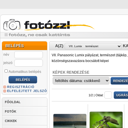
BELÉPÉS
A(Z)
KA
név
VII. Panasonic Lumix pályázat, természet (tájkép, 
közönségszavazásra bocsátott képei
jelszó
Automatikus belépés
KÉPEK RENDEZÉSE
REGISZTRÁCIÓ
ELFELEJTETT JELSZÓ
1/2 |
Oldal:
FŐOLDAL
FOTÓK
CIKKEK