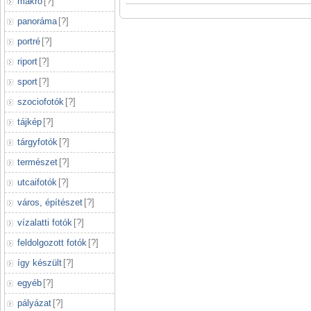
makró
[
?
]
panoráma
[
?
]
portré
[
?
]
riport
[
?
]
sport
[
?
]
szociofotók
[
?
]
tájkép
[
?
]
tárgyfotók
[
?
]
természet
[
?
]
utcaifotók
[
?
]
város, építészet
[
?
]
vízalatti fotók
[
?
]
feldolgozott fotók
[
?
]
így készült
[
?
]
egyéb
[
?
]
pályázat
[
?
]