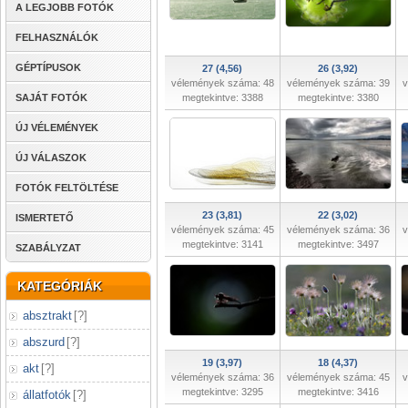
A LEGJOBB FOTÓK
FELHASZNÁLÓK
GÉPTÍPUSOK
27 (4,56)
26 (3,92)
vélemények száma: 48
vélemények száma: 39
v
SAJÁT FOTÓK
megtekintve: 3388
megtekintve: 3380
ÚJ VÉLEMÉNYEK
ÚJ VÁLASZOK
FOTÓK FELTÖLTÉSE
23 (3,81)
22 (3,02)
ISMERTETŐ
vélemények száma: 45
vélemények száma: 36
v
megtekintve: 3141
megtekintve: 3497
SZABÁLYZAT
KATEGÓRIÁK
absztrakt
[
?
]
abszurd
[
?
]
19 (3,97)
18 (4,37)
akt
[
?
]
vélemények száma: 36
vélemények száma: 45
v
megtekintve: 3295
megtekintve: 3416
állatfotók
[
?
]