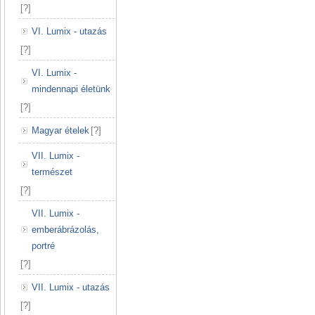
[
?
]
VI. Lumix - utazás
[
?
]
VI. Lumix -
mindennapi életünk
[
?
]
Magyar ételek
[
?
]
VII. Lumix -
természet
[
?
]
VII. Lumix -
emberábrázolás,
portré
[
?
]
VII. Lumix - utazás
[
?
]