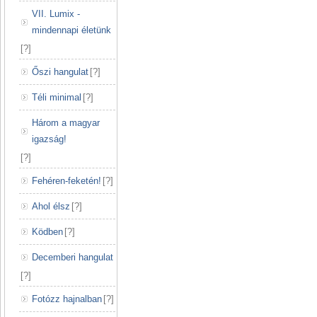
VII. Lumix -
mindennapi életünk
[
?
]
Őszi hangulat
[
?
]
Téli minimal
[
?
]
Három a magyar
igazság!
[
?
]
Fehéren-feketén!
[
?
]
Ahol élsz
[
?
]
Ködben
[
?
]
Decemberi hangulat
[
?
]
Fotózz hajnalban
[
?
]