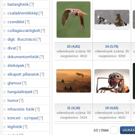
barlangfotók
[
?
]
családi/emlékkép
[
?
]
csendélet
[
?
]
csillagászat/égbolt
[
?
]
digit. illusztráció
[
?
]
15 (4,81)
14 (3,75)
divat
[
?
]
vélemények száma: 60
vélemények száma: 35
v
megtekintve: 4810
megtekintve: 3059
dokumentumfotók
[
?
]
életképek
[
?
]
elkapott pillanatok
[
?
]
glamour
[
?
]
hangulatképek
[
?
]
humor
[
?
]
11 (4,16)
10 (4,62)
infravörös fotók
[
?
]
vélemények száma: 50
vélemények száma: 54
v
koncert - színpad
[
?
]
megtekintve: 3434
megtekintve: 4620
légifotók
[
?
]
1/2 |
Oldal: