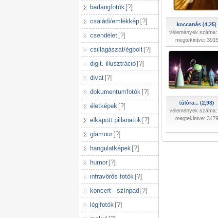
barlangfotók
[
?
]
családi/emlékkép
[
?
]
koccanás (4,25)
vélemények száma:
csendélet
[
?
]
megtekintve: 391
csillagászat/égbolt
[
?
]
digit. illusztráció
[
?
]
divat
[
?
]
dokumentumfotók
[
?
]
túlóra... (2,98)
életképek
[
?
]
vélemények száma:
megtekintve: 347
elkapott pillanatok
[
?
]
glamour
[
?
]
hangulatképek
[
?
]
humor
[
?
]
infravörös fotók
[
?
]
koncert - színpad
[
?
]
légifotók
[
?
]