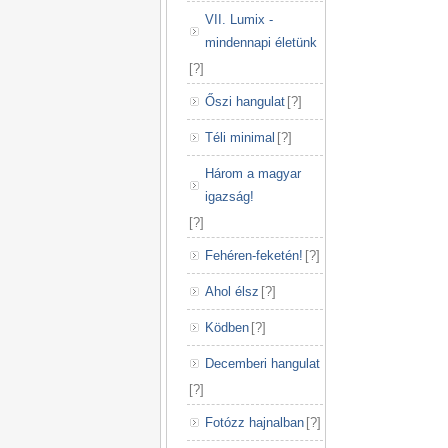
VII. Lumix -
mindennapi életünk
[
?
]
Őszi hangulat
[
?
]
Téli minimal
[
?
]
Három a magyar
igazság!
[
?
]
Fehéren-feketén!
[
?
]
Ahol élsz
[
?
]
Ködben
[
?
]
Decemberi hangulat
[
?
]
Fotózz hajnalban
[
?
]