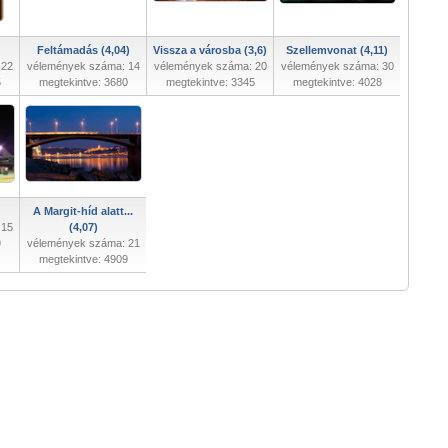
Feltámadás (4,04)
Vissza a városba (3,6)
Szellemvonat (4,11)
 22
vélemények száma: 14
vélemények száma: 20
vélemények száma: 30
5
megtekintve: 3680
megtekintve: 3345
megtekintve: 4028
A Margit-híd alatt...
 15
(4,07)
9
vélemények száma: 21
megtekintve: 4909