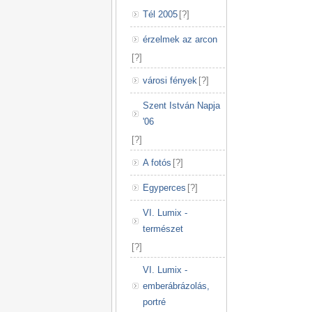
Tél 2005
[
?
]
érzelmek az arcon
[
?
]
városi fények
[
?
]
Szent István Napja
'06
[
?
]
A fotós
[
?
]
Egyperces
[
?
]
VI. Lumix -
természet
[
?
]
VI. Lumix -
emberábrázolás,
portré