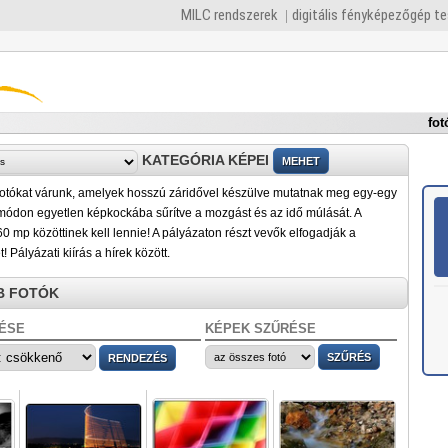
MILC rendszerek
digitális fényképezőgép t
fot
KATEGÓRIA KÉPEI
 fotókat várunk, amelyek hosszú záridővel készülve mutatnak meg egy-egy
 módon egyetlen képkockába sűrítve a mozgást és az idő múlását. A
0 mp közöttinek kell lennie! A pályázaton részt vevők elfogadják a
t! Pályázati kiírás a hírek között.
B FOTÓK
ÉSE
KÉPEK SZŰRÉSE