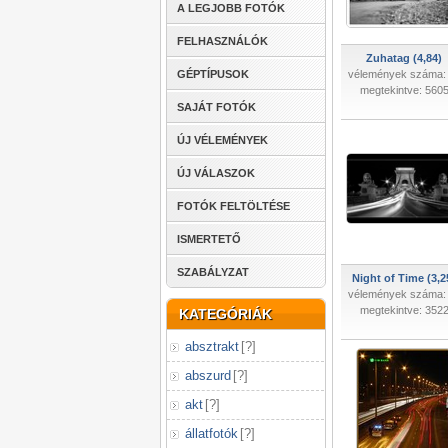
A LEGJOBB FOTÓK
FELHASZNÁLÓK
Zuhatag (4,84)
GÉPTÍPUSOK
vélemények száma:
megtekintve: 560
SAJÁT FOTÓK
ÚJ VÉLEMÉNYEK
ÚJ VÁLASZOK
FOTÓK FELTÖLTÉSE
ISMERTETŐ
SZABÁLYZAT
Night of Time (3,2
vélemények száma:
megtekintve: 352
KATEGÓRIÁK
absztrakt
[
?
]
abszurd
[
?
]
akt
[
?
]
állatfotók
[
?
]