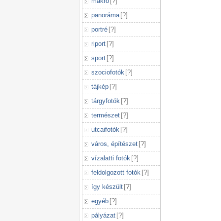
makró
[
?
]
panoráma
[
?
]
portré
[
?
]
riport
[
?
]
sport
[
?
]
szociofotók
[
?
]
tájkép
[
?
]
tárgyfotók
[
?
]
természet
[
?
]
utcaifotók
[
?
]
város, építészet
[
?
]
vízalatti fotók
[
?
]
feldolgozott fotók
[
?
]
így készült
[
?
]
egyéb
[
?
]
pályázat
[
?
]