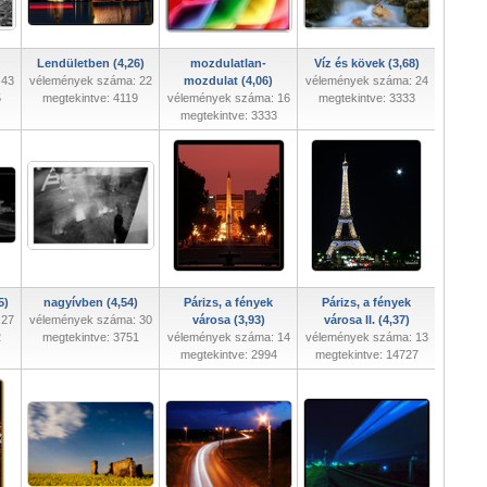
Lendületben (4,26)
mozdulatlan-
Víz és kövek (3,68)
 43
vélemények száma: 22
mozdulat (4,06)
vélemények száma: 24
5
megtekintve: 4119
vélemények száma: 16
megtekintve: 3333
megtekintve: 3333
5)
nagyívben (4,54)
Párizs, a fények
Párizs, a fények
 27
vélemények száma: 30
városa (3,93)
városa II. (4,37)
2
megtekintve: 3751
vélemények száma: 14
vélemények száma: 13
megtekintve: 2994
megtekintve: 14727