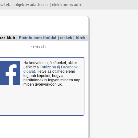
esztek
objektív adatbázis
elektromos autó
ózz klub
|
Pixinfo.com főoldal
|
cikkek
|
hírek
Ha kedveled a jó képeket, akkor
Lájkold
a
Fotózz.hu új Facebook
oldalát
, illetve az ott megjelenő
legjobb képeket, hogy a
barátaidnak is legyen minden nap
miben gyönyörködniük.