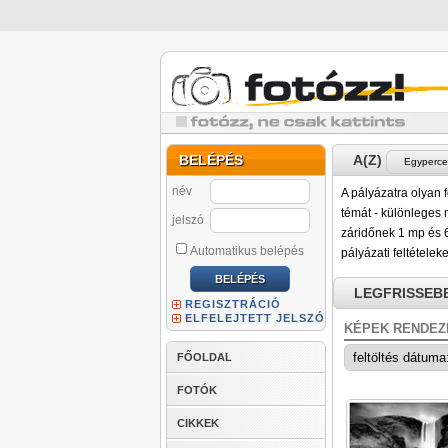
BELÉPÉS
A(Z)
név
A pályázatra olyan
témát - különleges
jelszó
záridőnek 1 mp és 6
Automatikus belépés
pályázati feltételeke
LEGFRISSEB
REGISZTRÁCIÓ
ELFELEJTETT JELSZÓ
KÉPEK RENDEZ
FŐOLDAL
FOTÓK
CIKKEK