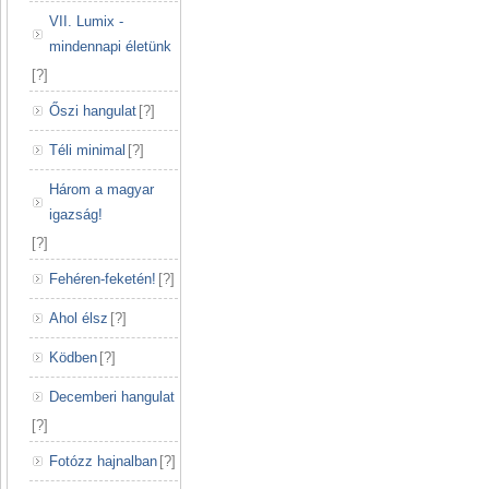
VII. Lumix -
mindennapi életünk
[
?
]
Őszi hangulat
[
?
]
Téli minimal
[
?
]
Három a magyar
igazság!
[
?
]
Fehéren-feketén!
[
?
]
Ahol élsz
[
?
]
Ködben
[
?
]
Decemberi hangulat
[
?
]
Fotózz hajnalban
[
?
]