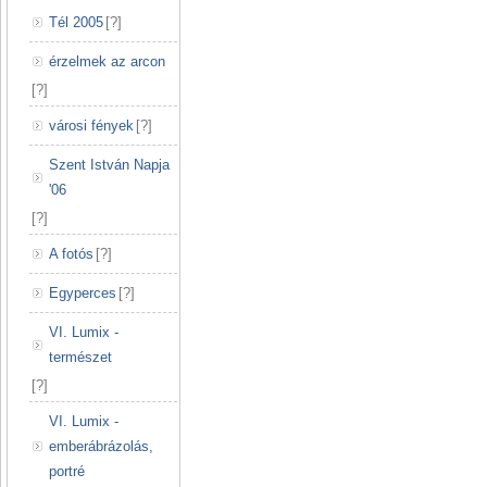
Tél 2005
[
?
]
érzelmek az arcon
[
?
]
városi fények
[
?
]
Szent István Napja
'06
[
?
]
A fotós
[
?
]
Egyperces
[
?
]
VI. Lumix -
természet
[
?
]
VI. Lumix -
emberábrázolás,
portré