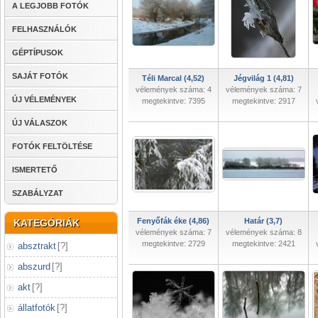
A LEGJOBB FOTÓK
FELHASZNÁLÓK
GÉPTÍPUSOK
SAJÁT FOTÓK
Téli Marcal (4,52)
Jégvilág 1 (4,81)
vélemények száma: 4
vélemények száma: 7
ÚJ VÉLEMÉNYEK
megtekintve: 7395
megtekintve: 2917
ÚJ VÁLASZOK
FOTÓK FELTÖLTÉSE
ISMERTETŐ
SZABÁLYZAT
Fenyőfák éke (4,86)
Határ (3,7)
KATEGÓRIÁK
vélemények száma: 7
vélemények száma: 8
megtekintve: 2729
megtekintve: 2421
absztrakt
[
?
]
abszurd
[
?
]
akt
[
?
]
állatfotók
[
?
]