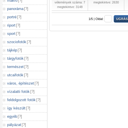
makró
[
?
]
vélemények száma: 7
megtekintve: 2630
megtekintve: 3148
panoráma
[
?
]
portré
[
?
]
1/5 |
Oldal:
riport
[
?
]
sport
[
?
]
szociofotók
[
?
]
tájkép
[
?
]
tárgyfotók
[
?
]
természet
[
?
]
utcaifotók
[
?
]
város, építészet
[
?
]
vízalatti fotók
[
?
]
feldolgozott fotók
[
?
]
így készült
[
?
]
egyéb
[
?
]
pályázat
[
?
]