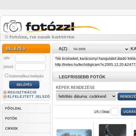
BELÉPÉS
A(Z)
KA
név
Téli érzéseket, karácsonyi hangulatot átadó fotóka
http://index.hu/tech/digicam?x:2005.12.20.&247
jelszó
Automatikus belépés
LEGFRISSEBB FOTÓK
KÉPEK RENDEZÉSE
REGISZTRÁCIÓ
ELFELEJTETT JELSZÓ
FŐOLDAL
1/5 |
Oldal:
FOTÓK
CIKKEK