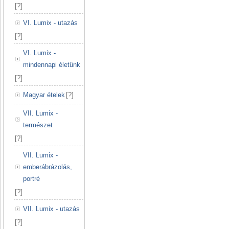
[
?
]
VI. Lumix - utazás
[
?
]
VI. Lumix -
mindennapi életünk
[
?
]
Magyar ételek
[
?
]
VII. Lumix -
természet
[
?
]
VII. Lumix -
emberábrázolás,
portré
[
?
]
VII. Lumix - utazás
[
?
]