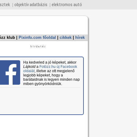
esztek
objektív adatbázis
elektromos autó
ózz klub
|
Pixinfo.com főoldal
|
cikkek
|
hírek
Ha kedveled a jó képeket, akkor
Lájkold
a
Fotózz.hu új Facebook
oldalát
, illetve az ott megjelenő
legjobb képeket, hogy a
barátaidnak is legyen minden nap
miben gyönyörködniük.