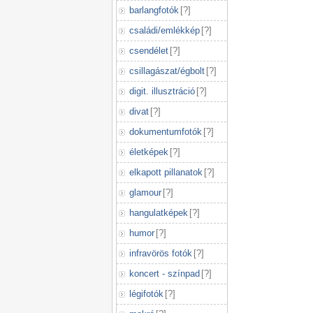
barlangfotók
[
?
]
családi/emlékkép
[
?
]
csendélet
[
?
]
csillagászat/égbolt
[
?
]
digit. illusztráció
[
?
]
divat
[
?
]
dokumentumfotók
[
?
]
életképek
[
?
]
elkapott pillanatok
[
?
]
glamour
[
?
]
hangulatképek
[
?
]
humor
[
?
]
infravörös fotók
[
?
]
koncert - színpad
[
?
]
légifotók
[
?
]