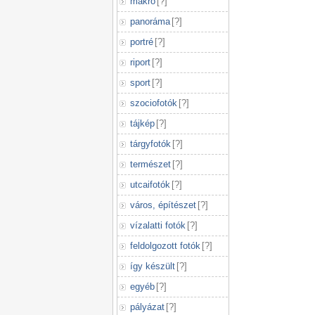
makró
[
?
]
panoráma
[
?
]
portré
[
?
]
riport
[
?
]
sport
[
?
]
szociofotók
[
?
]
tájkép
[
?
]
tárgyfotók
[
?
]
természet
[
?
]
utcaifotók
[
?
]
város, építészet
[
?
]
vízalatti fotók
[
?
]
feldolgozott fotók
[
?
]
így készült
[
?
]
egyéb
[
?
]
pályázat
[
?
]