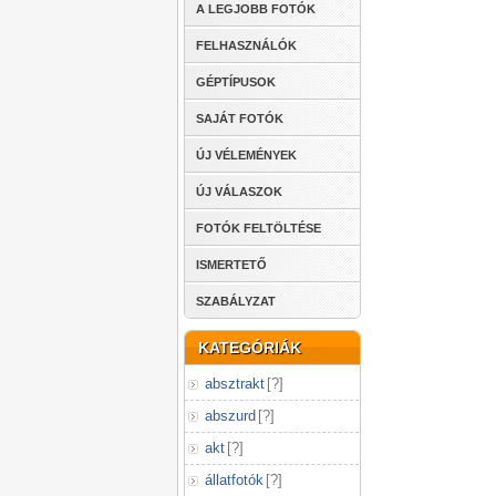
A LEGJOBB FOTÓK
FELHASZNÁLÓK
GÉPTÍPUSOK
SAJÁT FOTÓK
ÚJ VÉLEMÉNYEK
ÚJ VÁLASZOK
FOTÓK FELTÖLTÉSE
ISMERTETŐ
SZABÁLYZAT
KATEGÓRIÁK
absztrakt
[
?
]
abszurd
[
?
]
akt
[
?
]
állatfotók
[
?
]