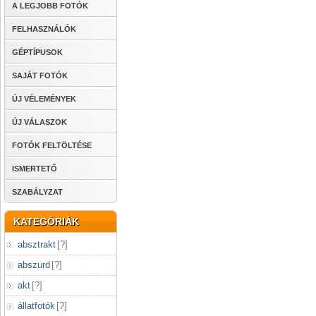
A LEGJOBB FOTÓK
FELHASZNÁLÓK
GÉPTÍPUSOK
SAJÁT FOTÓK
ÚJ VÉLEMÉNYEK
ÚJ VÁLASZOK
FOTÓK FELTÖLTÉSE
ISMERTETŐ
SZABÁLYZAT
KATEGÓRIÁK
absztrakt
[
?
]
abszurd
[
?
]
akt
[
?
]
állatfotók
[
?
]