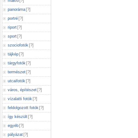
makró
[
?
]
panoráma
[
?
]
portré
[
?
]
riport
[
?
]
sport
[
?
]
szociofotók
[
?
]
tájkép
[
?
]
tárgyfotók
[
?
]
természet
[
?
]
utcaifotók
[
?
]
város, építészet
[
?
]
vízalatti fotók
[
?
]
feldolgozott fotók
[
?
]
így készült
[
?
]
egyéb
[
?
]
pályázat
[
?
]