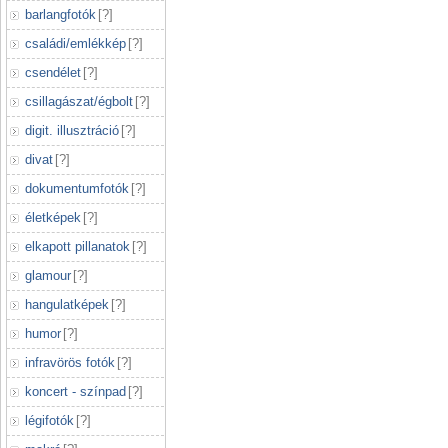
barlangfotók
[
?
]
családi/emlékkép
[
?
]
csendélet
[
?
]
csillagászat/égbolt
[
?
]
digit. illusztráció
[
?
]
divat
[
?
]
dokumentumfotók
[
?
]
életképek
[
?
]
elkapott pillanatok
[
?
]
glamour
[
?
]
hangulatképek
[
?
]
humor
[
?
]
infravörös fotók
[
?
]
koncert - színpad
[
?
]
légifotók
[
?
]