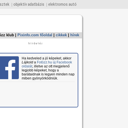
esztek
objektív adatbázis
elektromos autó
ózz klub
|
Pixinfo.com főoldal
|
cikkek
|
hírek
Ha kedveled a jó képeket, akkor
Lájkold
a
Fotózz.hu új Facebook
oldalát
, illetve az ott megjelenő
legjobb képeket, hogy a
barátaidnak is legyen minden nap
miben gyönyörködniük.