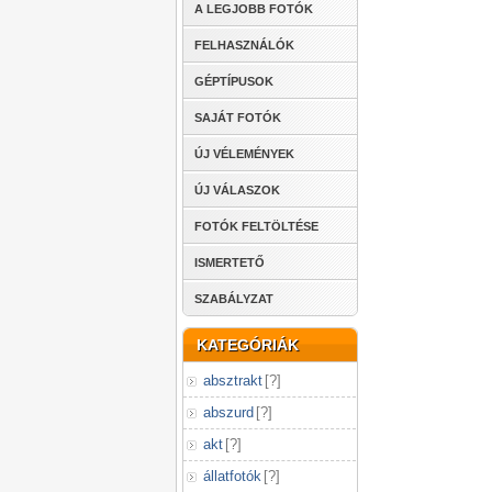
A LEGJOBB FOTÓK
FELHASZNÁLÓK
GÉPTÍPUSOK
SAJÁT FOTÓK
ÚJ VÉLEMÉNYEK
ÚJ VÁLASZOK
FOTÓK FELTÖLTÉSE
ISMERTETŐ
SZABÁLYZAT
KATEGÓRIÁK
absztrakt
[
?
]
abszurd
[
?
]
akt
[
?
]
állatfotók
[
?
]