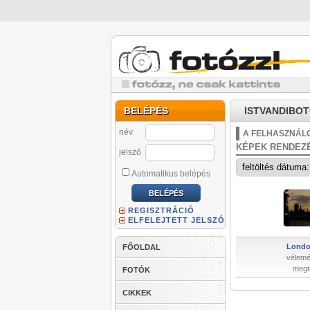
BELÉPÉS
ISTVANDIBOT
név
A FELHASZNÁLÓ
KÉPEK RENDEZ
jelszó
Automatikus belépés
REGISZTRÁCIÓ
ELFELEJTETT JELSZÓ
London
FŐOLDAL
vélemé
megt
FOTÓK
CIKKEK