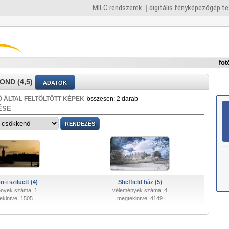
MILC rendszerek
digitális fényképezőgép t
fot
OND (4,5)
ADATOK
 ÁLTAL FELTÖLTÖTT KÉPEK
összesen: 2 darab
ÉSE
-i sziluett (4)
Sheffield ház (5)
nyek száma: 1
vélemények száma: 4
ekintve: 1505
megtekintve: 4149