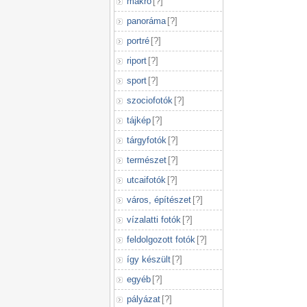
makró
[
?
]
panoráma
[
?
]
portré
[
?
]
riport
[
?
]
sport
[
?
]
szociofotók
[
?
]
tájkép
[
?
]
tárgyfotók
[
?
]
természet
[
?
]
utcaifotók
[
?
]
város, építészet
[
?
]
vízalatti fotók
[
?
]
feldolgozott fotók
[
?
]
így készült
[
?
]
egyéb
[
?
]
pályázat
[
?
]