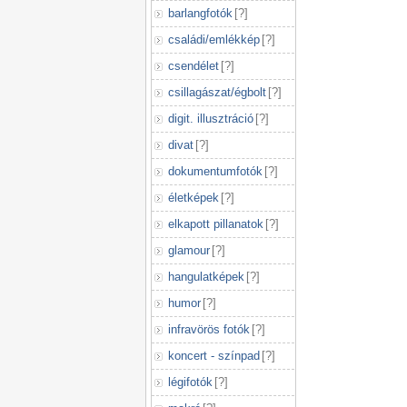
barlangfotók
[
?
]
családi/emlékkép
[
?
]
csendélet
[
?
]
csillagászat/égbolt
[
?
]
digit. illusztráció
[
?
]
divat
[
?
]
dokumentumfotók
[
?
]
életképek
[
?
]
elkapott pillanatok
[
?
]
glamour
[
?
]
hangulatképek
[
?
]
humor
[
?
]
infravörös fotók
[
?
]
koncert - színpad
[
?
]
légifotók
[
?
]