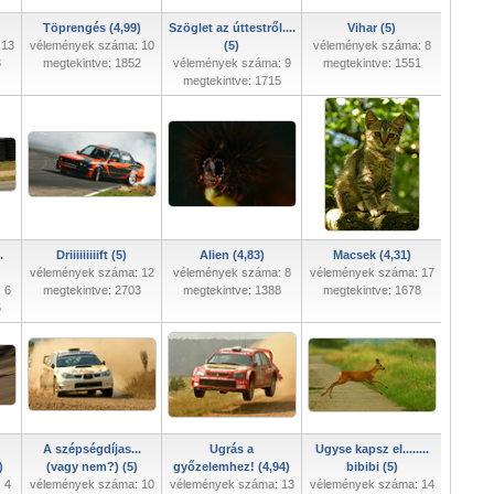
Töprengés (4,99)
Szöglet az úttestről....
Vihar (5)
 13
vélemények száma: 10
(5)
vélemények száma: 8
3
megtekintve: 1852
vélemények száma: 9
megtekintve: 1551
megtekintve: 1715
.
Driiiiiiiiift (5)
Alien (4,83)
Macsek (4,31)
vélemények száma: 12
vélemények száma: 8
vélemények száma: 17
 6
megtekintve: 2703
megtekintve: 1388
megtekintve: 1678
5
A szépségdíjas...
Ugrás a
Ugyse kapsz el........
)
(vagy nem?) (5)
győzelemhez! (4,94)
bibibi (5)
 4
vélemények száma: 10
vélemények száma: 13
vélemények száma: 14