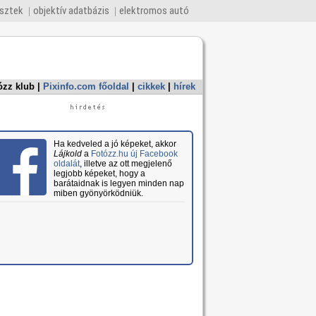
esztek
objektív adatbázis
elektromos autó
ózz klub
|
Pixinfo.com főoldal
|
cikkek
|
hírek
Ha kedveled a jó képeket, akkor
Lájkold
a
Fotózz.hu új Facebook
oldalát
, illetve az ott megjelenő
legjobb képeket, hogy a
barátaidnak is legyen minden nap
miben gyönyörködniük.