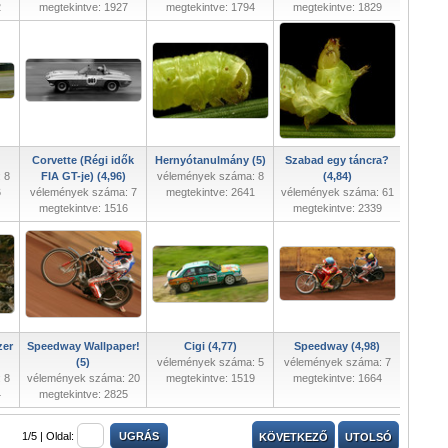
2
megtekintve: 1927
megtekintve: 1794
megtekintve: 1829
Corvette (Régi idők
Hernyótanulmány (5)
Szabad egy táncra?
 8
FIA GT-je) (4,96)
vélemények száma: 8
(4,84)
6
vélemények száma: 7
megtekintve: 2641
vélemények száma: 61
megtekintve: 1516
megtekintve: 2339
zer
Speedway Wallpaper!
Cigi (4,77)
Speedway (4,98)
(5)
vélemények száma: 5
vélemények száma: 7
 8
vélemények száma: 20
megtekintve: 1519
megtekintve: 1664
4
megtekintve: 2825
1/5 |
Oldal:
KÖVETKEZŐ
UTOLSÓ