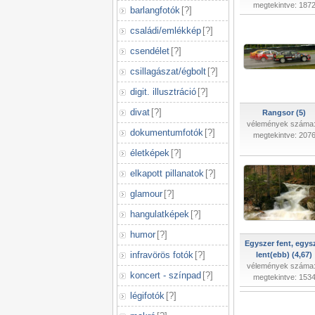
megtekintve: 187
barlangfotók
[
?
]
családi/emlékkép
[
?
]
csendélet
[
?
]
csillagászat/égbolt
[
?
]
digit. illusztráció
[
?
]
divat
[
?
]
Rangsor (5)
vélemények száma:
dokumentumfotók
[
?
]
megtekintve: 207
életképek
[
?
]
elkapott pillanatok
[
?
]
glamour
[
?
]
hangulatképek
[
?
]
humor
[
?
]
Egyszer fent, egys
infravörös fotók
[
?
]
lent(ebb) (4,67)
vélemények száma:
koncert - színpad
[
?
]
megtekintve: 153
légifotók
[
?
]