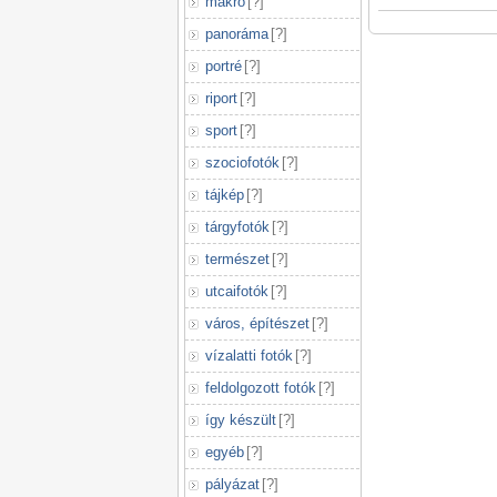
makró
[
?
]
panoráma
[
?
]
portré
[
?
]
riport
[
?
]
sport
[
?
]
szociofotók
[
?
]
tájkép
[
?
]
tárgyfotók
[
?
]
természet
[
?
]
utcaifotók
[
?
]
város, építészet
[
?
]
vízalatti fotók
[
?
]
feldolgozott fotók
[
?
]
így készült
[
?
]
egyéb
[
?
]
pályázat
[
?
]