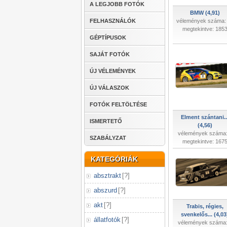
A LEGJOBB FOTÓK
BMW (4,91)
FELHASZNÁLÓK
vélemények száma:
megtekintve: 185
GÉPTÍPUSOK
SAJÁT FOTÓK
ÚJ VÉLEMÉNYEK
ÚJ VÁLASZOK
FOTÓK FELTÖLTÉSE
Elment szántani..
ISMERTETŐ
(4,56)
vélemények száma:
SZABÁLYZAT
megtekintve: 167
KATEGÓRIÁK
absztrakt
[
?
]
abszurd
[
?
]
akt
[
?
]
Trabis, régies,
svenkelős... (4,03
állatfotók
[
?
]
vélemények száma: