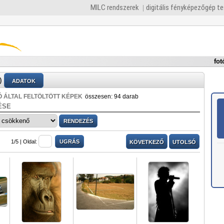
MILC rendszerek
digitális fényképezőgép t
fot
)
ADATOK
 ÁLTAL FELTÖLTÖTT KÉPEK
összesen: 94 darab
ÉSE
1/5 |
Oldal:
KÖVETKEZŐ
UTOLSÓ