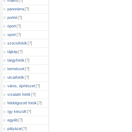
makró
[
?
]
panoráma
[
?
]
portré
[
?
]
riport
[
?
]
sport
[
?
]
szociofotók
[
?
]
tájkép
[
?
]
tárgyfotók
[
?
]
természet
[
?
]
utcaifotók
[
?
]
város, építészet
[
?
]
vízalatti fotók
[
?
]
feldolgozott fotók
[
?
]
így készült
[
?
]
egyéb
[
?
]
pályázat
[
?
]