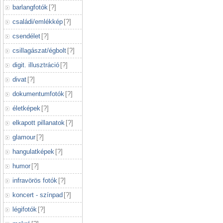
barlangfotók
[
?
]
családi/emlékkép
[
?
]
csendélet
[
?
]
csillagászat/égbolt
[
?
]
digit. illusztráció
[
?
]
divat
[
?
]
dokumentumfotók
[
?
]
életképek
[
?
]
elkapott pillanatok
[
?
]
glamour
[
?
]
hangulatképek
[
?
]
humor
[
?
]
infravörös fotók
[
?
]
koncert - színpad
[
?
]
légifotók
[
?
]