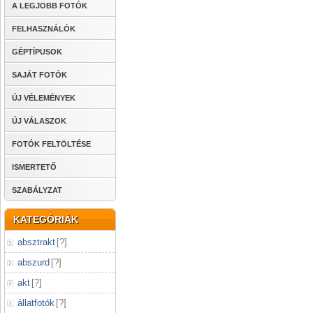
A LEGJOBB FOTÓK
FELHASZNÁLÓK
GÉPTÍPUSOK
SAJÁT FOTÓK
ÚJ VÉLEMÉNYEK
ÚJ VÁLASZOK
FOTÓK FELTÖLTÉSE
ISMERTETŐ
SZABÁLYZAT
KATEGÓRIÁK
absztrakt
[
?
]
abszurd
[
?
]
akt
[
?
]
állatfotók
[
?
]