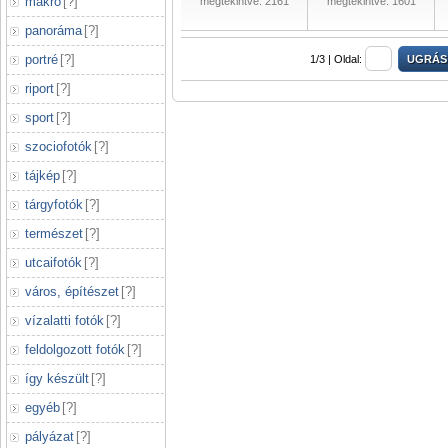
makró
[
?
]
megtekintve: 2161
megtekintve: 1601
panoráma
[
?
]
portré
[
?
]
1/3 |
Oldal:
riport
[
?
]
sport
[
?
]
szociofotók
[
?
]
tájkép
[
?
]
tárgyfotók
[
?
]
természet
[
?
]
utcaifotók
[
?
]
város, építészet
[
?
]
vízalatti fotók
[
?
]
feldolgozott fotók
[
?
]
így készült
[
?
]
egyéb
[
?
]
pályázat
[
?
]