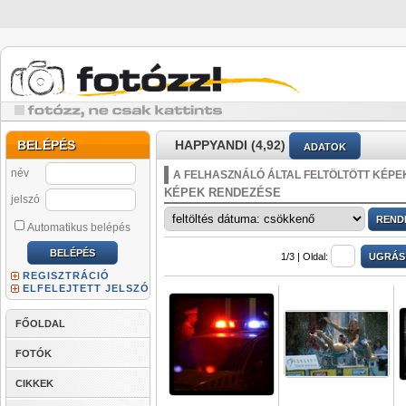
BELÉPÉS
HAPPYANDI (4,92)
ADATOK
név
A FELHASZNÁLÓ ÁLTAL FELTÖLTÖTT KÉPE
KÉPEK RENDEZÉSE
jelszó
Automatikus belépés
1/3 |
Oldal:
REGISZTRÁCIÓ
ELFELEJTETT JELSZÓ
FŐOLDAL
FOTÓK
CIKKEK