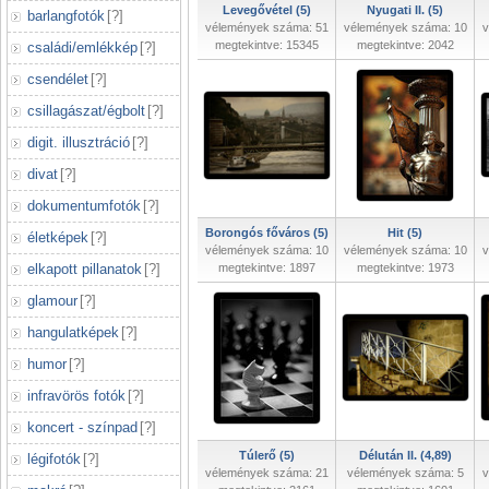
Levegővétel (5)
Nyugati II. (5)
barlangfotók
[
?
]
vélemények száma: 51
vélemények száma: 10
v
megtekintve: 15345
megtekintve: 2042
családi/emlékkép
[
?
]
csendélet
[
?
]
csillagászat/égbolt
[
?
]
digit. illusztráció
[
?
]
divat
[
?
]
dokumentumfotók
[
?
]
Borongós főváros (5)
Hit (5)
életképek
[
?
]
vélemények száma: 10
vélemények száma: 10
v
elkapott pillanatok
[
?
]
megtekintve: 1897
megtekintve: 1973
glamour
[
?
]
hangulatképek
[
?
]
humor
[
?
]
infravörös fotók
[
?
]
koncert - színpad
[
?
]
Túlerő (5)
Délután II. (4,89)
légifotók
[
?
]
vélemények száma: 21
vélemények száma: 5
v