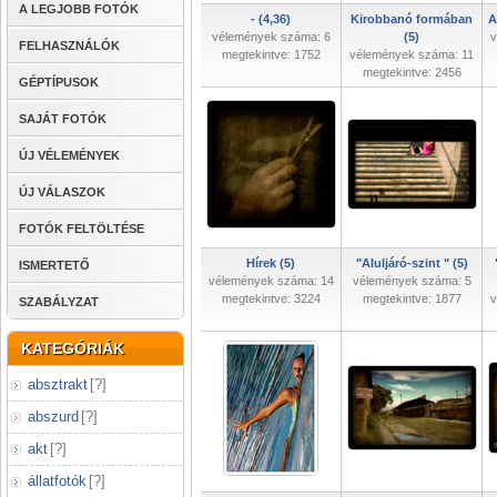
A LEGJOBB FOTÓK
- (4,36)
Kirobbanó formában
A
vélemények száma: 6
(5)
v
FELHASZNÁLÓK
megtekintve: 1752
vélemények száma: 11
megtekintve: 2456
GÉPTÍPUSOK
SAJÁT FOTÓK
ÚJ VÉLEMÉNYEK
ÚJ VÁLASZOK
FOTÓK FELTÖLTÉSE
Hírek (5)
"Aluljáró-szint " (5)
ISMERTETŐ
vélemények száma: 14
vélemények száma: 5
megtekintve: 3224
megtekintve: 1877
v
SZABÁLYZAT
KATEGÓRIÁK
absztrakt
[
?
]
abszurd
[
?
]
akt
[
?
]
állatfotók
[
?
]