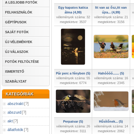
A LEGJOBB FOTÓK
Egy kapatos katica
Itt van az ősz,itt van
FELHASZNÁLÓK
álma (4,99)
újra... (4,99)
v
vélemények száma: 32
vélemények száma: 21
megtekintve: 3537
megtekintve: 3156
GÉPTÍPUSOK
SAJÁT FOTÓK
ÚJ VÉLEMÉNYEK
ÚJ VÁLASZOK
FOTÓK FELTÖLTÉSE
ISMERTETŐ
Pár perc a fényben (5)
Hahóóóó....... (5)
vélemények száma: 55
vélemények száma: 16
v
SZABÁLYZAT
megtekintve: 6774
megtekintve: 2345
KATEGÓRIÁK
absztrakt
[
?
]
abszurd
[
?
]
akt
[
?
]
Perpatvar (5)
Hűsítőnek... (5)
vélemények száma: 26
vélemények száma: 14
v
állatfotók
[
?
]
megtekintve: 3111
megtekintve: 2062