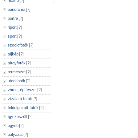
makró
[
?
]
panoráma
[
?
]
portré
[
?
]
riport
[
?
]
sport
[
?
]
szociofotók
[
?
]
tájkép
[
?
]
tárgyfotók
[
?
]
természet
[
?
]
utcaifotók
[
?
]
város, építészet
[
?
]
vízalatti fotók
[
?
]
feldolgozott fotók
[
?
]
így készült
[
?
]
egyéb
[
?
]
pályázat
[
?
]