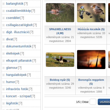
barlangfotók
[
?
]
családi/emlékkép
[
?
]
csendélet
[
?
]
csillagászat/égbolt
[
?
]
SPA&WELLNESS
Húúúzás kicsikék (5)
digit. illusztráció
[
?
]
(4,98)
vélemények száma: 33
v
vélemények száma: 21
megtekintve: 5335
divat
[
?
]
megtekintve: 2804
dokumentumfotók
[
?
]
életképek
[
?
]
elkapott pillanatok
[
?
]
glamour
[
?
]
hangulatképek
[
?
]
Boldog nyár (5)
Borongós reggelem
humor
[
?
]
vélemények száma: 29
(5)
megtekintve: 3246
vélemények száma: 8
v
infravörös fotók
[
?
]
megtekintve: 1666
koncert - színpad
[
?
]
1/5 |
Oldal:
légifotók
[
?
]