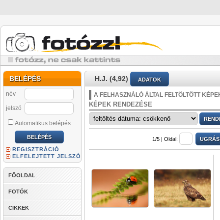
BELÉPÉS
H.J. (4,92)
ADATOK
név
A FELHASZNÁLÓ ÁLTAL FELTÖLTÖTT KÉPE
KÉPEK RENDEZÉSE
jelszó
Automatikus belépés
1/5 |
Oldal:
REGISZTRÁCIÓ
ELFELEJTETT JELSZÓ
FŐOLDAL
FOTÓK
CIKKEK