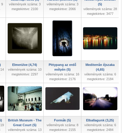
 9
vélemények száma: 3
vélemények száma: 3
(5)
4
megtekintve: 2100
megtekintve: 2066
vélemények száma: 28
megtekintve: 3477
)
Elmerülve (4,74)
Pittypang az erdő
Mediterrán éjszaka
 14
vélemények száma: 10
mélyén (5)
(4,65)
4
megtekintve: 2297
vélemények száma: 16
vélemények száma: 6
megtekintve: 2176
megtekintve: 2184
6)
British Museum - The
Formák (5)
Elballagunk (3,25)
 19
Great Court (5)
vélemények száma: 8
vélemények száma: 6
8
vélemények száma: 13
megtekintve: 2155
megtekintve: 2484