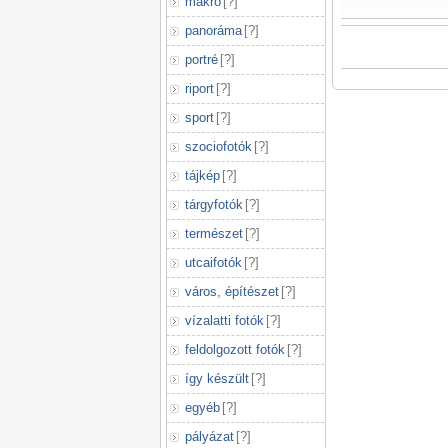
makró
[
?
]
panoráma
[
?
]
portré
[
?
]
riport
[
?
]
sport
[
?
]
szociofotók
[
?
]
tájkép
[
?
]
tárgyfotók
[
?
]
természet
[
?
]
utcaifotók
[
?
]
város, építészet
[
?
]
vízalatti fotók
[
?
]
feldolgozott fotók
[
?
]
így készült
[
?
]
egyéb
[
?
]
pályázat
[
?
]