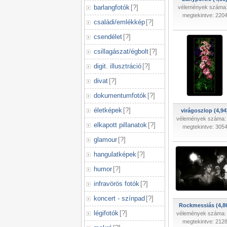
barlangfotók
[
?
]
vélemények száma:
megtekintve: 220
családi/emlékkép
[
?
]
csendélet
[
?
]
csillagászat/égbolt
[
?
]
digit. illusztráció
[
?
]
divat
[
?
]
dokumentumfotók
[
?
]
életképek
[
?
]
virágoszlop (4,94
vélemények száma:
elkapott pillanatok
[
?
]
megtekintve: 305
glamour
[
?
]
hangulatképek
[
?
]
humor
[
?
]
infravörös fotók
[
?
]
koncert - színpad
[
?
]
Rockmessiás (4,8
légifotók
[
?
]
vélemények száma:
megtekintve: 212