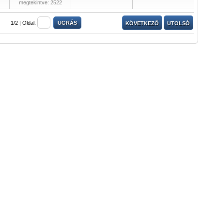
megtekintve: 2522
1/2 |
Oldal:
KÖVETKEZŐ
UTOLSÓ