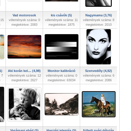
Vad motorosok
kis csávók (5)
Nagymama (3,76)
 15
vélemények száma: 0
vélemények száma: 11
vélemények száma: 8
9
megtekintve: 2083
megtekintve: 1875
megtekintve: 2010
1)
Aki korán kel.... (4,98)
Monitor kalibráció
Szenvedély (4,92)
 7
vélemények száma: 12
vélemények száma: 0
vélemények száma: 6
8
megtekintve: 2627
megtekintve: 63034
megtekintve: 2086
)
Vasárnapi ebéd (5)
Harctéri jelentés (5)
fülledt nyári délután