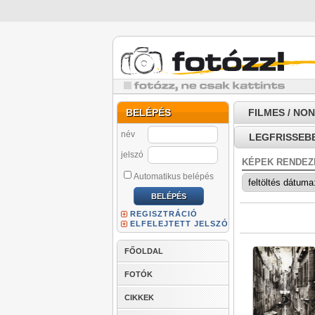
BELÉPÉS
FILMES / NO
név
LEGFRISSEB
jelszó
KÉPEK RENDEZ
Automatikus belépés
REGISZTRÁCIÓ
ELFELEJTETT JELSZÓ
FŐOLDAL
FOTÓK
CIKKEK