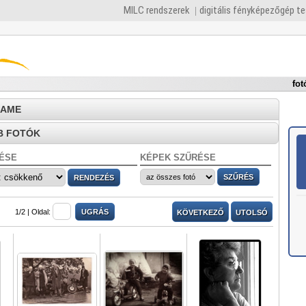
MILC rendszerek
digitális fényképezőgép t
fot
NAME
B FOTÓK
ÉSE
KÉPEK SZŰRÉSE
1/2 |
Oldal:
KÖVETKEZŐ
UTOLSÓ