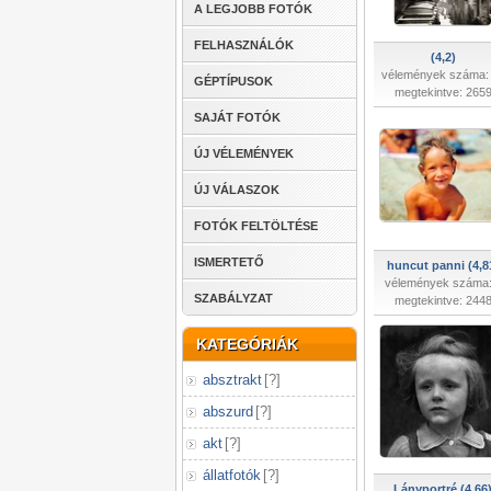
A LEGJOBB FOTÓK
FELHASZNÁLÓK
(4,2)
vélemények száma:
GÉPTÍPUSOK
megtekintve: 265
SAJÁT FOTÓK
ÚJ VÉLEMÉNYEK
ÚJ VÁLASZOK
FOTÓK FELTÖLTÉSE
ISMERTETŐ
huncut panni (4,8
vélemények száma:
SZABÁLYZAT
megtekintve: 244
KATEGÓRIÁK
absztrakt
[
?
]
abszurd
[
?
]
akt
[
?
]
állatfotók
[
?
]
Lányportré (4,66