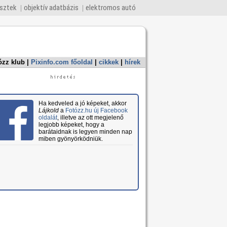
esztek
objektív adatbázis
elektromos autó
ózz klub
|
Pixinfo.com főoldal
|
cikkek
|
hírek
Ha kedveled a jó képeket, akkor
Lájkold
a
Fotózz.hu új Facebook
oldalát
, illetve az ott megjelenő
legjobb képeket, hogy a
barátaidnak is legyen minden nap
miben gyönyörködniük.