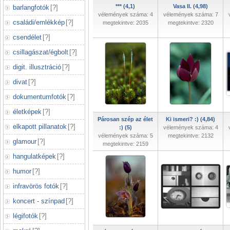
*** (4,1)
Vasa II. (4,98)
barlangfotók
[
?
]
vélemények száma: 4
vélemények száma: 7
családi/emlékkép
[
?
]
megtekintve: 2035
megtekintve: 2320
csendélet
[
?
]
csillagászat/égbolt
[
?
]
digit. illusztráció
[
?
]
divat
[
?
]
dokumentumfotók
[
?
]
életképek
[
?
]
Párosan szép az élet
Ki ismeri? :) (4,84)
elkapott pillanatok
[
?
]
:) (5)
vélemények száma: 4
vélemények száma: 5
megtekintve: 2132
glamour
[
?
]
megtekintve: 2159
hangulatképek
[
?
]
humor
[
?
]
infravörös fotók
[
?
]
koncert - színpad
[
?
]
légifotók
[
?
]