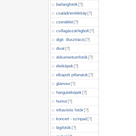
barlangfotók
[
?
]
családi/emlékkép
[
?
]
csendélet
[
?
]
csillagászat/égbolt
[
?
]
digit. illusztráció
[
?
]
divat
[
?
]
dokumentumfotók
[
?
]
életképek
[
?
]
elkapott pillanatok
[
?
]
glamour
[
?
]
hangulatképek
[
?
]
humor
[
?
]
infravörös fotók
[
?
]
koncert - színpad
[
?
]
légifotók
[
?
]