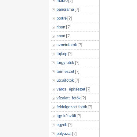
makró
[
?
]
panoráma
[
?
]
portré
[
?
]
riport
[
?
]
sport
[
?
]
szociofotók
[
?
]
tájkép
[
?
]
tárgyfotók
[
?
]
természet
[
?
]
utcaifotók
[
?
]
város, építészet
[
?
]
vízalatti fotók
[
?
]
feldolgozott fotók
[
?
]
így készült
[
?
]
egyéb
[
?
]
pályázat
[
?
]