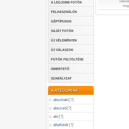
vélemé
A LEGJOBB FOTÓK
megt
FELHASZNÁLÓK
GÉPTÍPUSOK
SAJÁT FOTÓK
ÚJ VÉLEMÉNYEK
ÚJ VÁLASZOK
FOTÓK FELTÖLTÉSE
ISMERTETŐ
SZABÁLYZAT
KATEGÓRIÁK
absztrakt
[
?
]
abszurd
[
?
]
akt
[
?
]
állatfotók
[
?
]