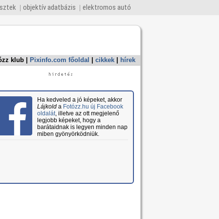
esztek
objektív adatbázis
elektromos autó
ózz klub
|
Pixinfo.com főoldal
|
cikkek
|
hírek
Ha kedveled a jó képeket, akkor
Lájkold
a
Fotózz.hu új Facebook
oldalát
, illetve az ott megjelenő
legjobb képeket, hogy a
barátaidnak is legyen minden nap
miben gyönyörködniük.