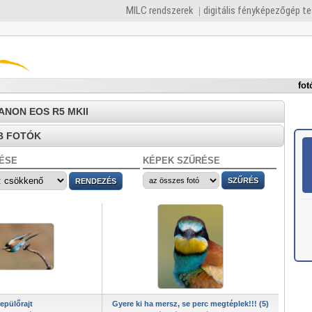
MILC rendszerek
digitális fényképezőgép t
fot
CANON EOS R5 MKII
B FOTÓK
ÉSE
KÉPEK SZŰRÉSE
epülőrajt
Gyere ki ha mersz, se perc megtéplek!!! (5)