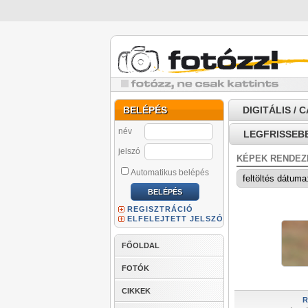
BELÉPÉS
DIGITÁLIS / 
név
LEGFRISSEB
jelszó
KÉPEK RENDEZ
Automatikus belépés
REGISZTRÁCIÓ
ELFELEJTETT JELSZÓ
FŐOLDAL
FOTÓK
CIKKEK
R