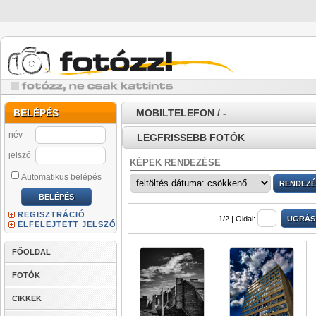
BELÉPÉS
MOBILTELEFON / -
név
LEGFRISSEBB FOTÓK
jelszó
KÉPEK RENDEZÉSE
Automatikus belépés
REGISZTRÁCIÓ
1/2 |
Oldal:
ELFELEJTETT JELSZÓ
FŐOLDAL
FOTÓK
CIKKEK