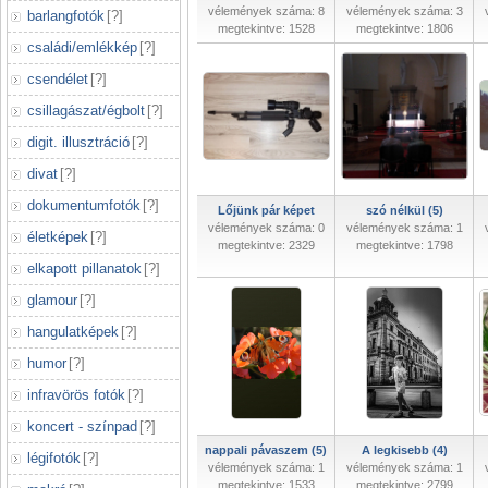
vélemények száma: 8
vélemények száma: 3
barlangfotók
[
?
]
megtekintve: 1528
megtekintve: 1806
családi/emlékkép
[
?
]
csendélet
[
?
]
csillagászat/égbolt
[
?
]
digit. illusztráció
[
?
]
divat
[
?
]
dokumentumfotók
[
?
]
Lőjünk pár képet
szó nélkül (5)
vélemények száma: 0
vélemények száma: 1
életképek
[
?
]
megtekintve: 2329
megtekintve: 1798
elkapott pillanatok
[
?
]
glamour
[
?
]
hangulatképek
[
?
]
humor
[
?
]
infravörös fotók
[
?
]
koncert - színpad
[
?
]
nappali pávaszem (5)
A legkisebb (4)
légifotók
[
?
]
vélemények száma: 1
vélemények száma: 1
megtekintve: 1533
megtekintve: 2799