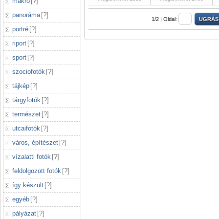
makró
[
?
]
panoráma
[
?
]
1/2 |
Oldal:
portré
[
?
]
riport
[
?
]
sport
[
?
]
szociofotók
[
?
]
tájkép
[
?
]
tárgyfotók
[
?
]
természet
[
?
]
utcaifotók
[
?
]
város, építészet
[
?
]
vízalatti fotók
[
?
]
feldolgozott fotók
[
?
]
így készült
[
?
]
egyéb
[
?
]
pályázat
[
?
]