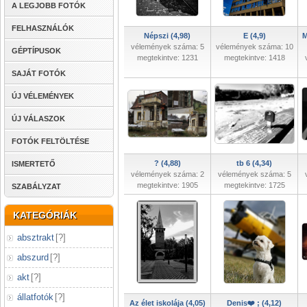
A LEGJOBB FOTÓK
FELHASZNÁLÓK
Népszi (4,98)
E (4,9)
M
vélemények száma: 5
vélemények száma: 10
GÉPTÍPUSOK
megtekintve: 1231
megtekintve: 1418
SAJÁT FOTÓK
ÚJ VÉLEMÉNYEK
ÚJ VÁLASZOK
FOTÓK FELTÖLTÉSE
? (4,88)
tb 6 (4,34)
ISMERTETŐ
vélemények száma: 2
vélemények száma: 5
megtekintve: 1905
megtekintve: 1725
SZABÁLYZAT
KATEGÓRIÁK
absztrakt
[
?
]
abszurd
[
?
]
akt
[
?
]
állatfotók
[
?
]
Az élet iskolája (4,05)
Denis❤️ ; (4,12)