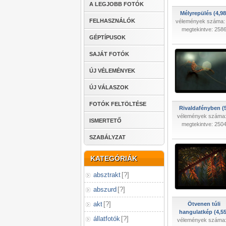
A LEGJOBB FOTÓK
Mélyrepülés (4,98
FELHASZNÁLÓK
vélemények száma:
megtekintve: 258
GÉPTÍPUSOK
SAJÁT FOTÓK
ÚJ VÉLEMÉNYEK
ÚJ VÁLASZOK
FOTÓK FELTÖLTÉSE
Rivaldafényben (5
vélemények száma:
ISMERTETŐ
megtekintve: 250
SZABÁLYZAT
KATEGÓRIÁK
absztrakt
[
?
]
abszurd
[
?
]
akt
[
?
]
Ötvenen túli
hangulatkép (4,55
állatfotók
[
?
]
vélemények száma: