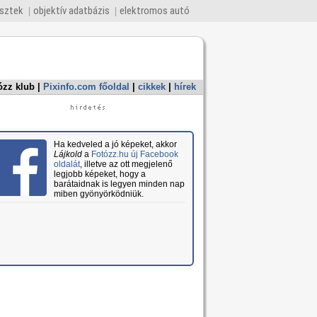
esztek
objektív adatbázis
elektromos autó
ózz klub
|
Pixinfo.com főoldal
|
cikkek
|
hírek
Ha kedveled a jó képeket, akkor
Lájkold
a
Fotózz.hu új Facebook
oldalát
, illetve az ott megjelenő
legjobb képeket, hogy a
barátaidnak is legyen minden nap
miben gyönyörködniük.