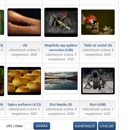
3
93)
- (5)
Meghívás egy gyilkos
Talán az utolsó (5)
 9
vélemények száma: 5
vacsorára (4,96)
vélemények száma: 4
2
megtekintve: 2696
vélemények száma: 5
megtekintve: 2620
megtekintve: 2592
9)
Sajtos puffancs (4,13)
Esti Naplás (5)
Rozi (4,88)
 13
vélemények száma: 5
vélemények száma: 9
vélemények száma: 7
6
megtekintve: 6087
megtekintve: 2409
megtekintve: 2452
1/81 |
Oldal:
KÖVETKEZŐ
UTOLSÓ