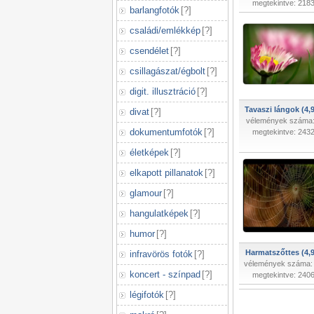
megtekintve: 218
barlangfotók
[
?
]
családi/emlékkép
[
?
]
csendélet
[
?
]
csillagászat/égbolt
[
?
]
digit. illusztráció
[
?
]
Tavaszi lángok (4,
divat
[
?
]
vélemények száma:
dokumentumfotók
[
?
]
megtekintve: 243
életképek
[
?
]
elkapott pillanatok
[
?
]
glamour
[
?
]
hangulatképek
[
?
]
humor
[
?
]
Harmatszőttes (4,9
infravörös fotók
[
?
]
vélemények száma:
koncert - színpad
[
?
]
megtekintve: 240
légifotók
[
?
]