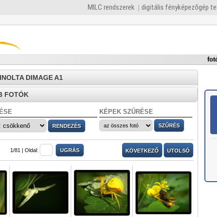
MILC rendszerek
digitális fényképezőgép t
fot
MINOLTA DIMAGE A1
B FOTÓK
ÉSE
KÉPEK SZŰRÉSE
1/81 |
Oldal:
KÖVETKEZŐ
UTOLSÓ