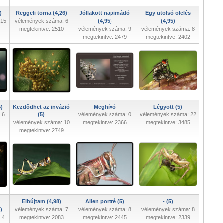
)
Reggeli torna (4,26)
Jóllakott napimádó
Egy utolsó ölelés
 15
vélemények száma: 6
(4,95)
(4,95)
6
megtekintve: 2510
vélemények száma: 9
vélemények száma: 8
megtekintve: 2479
megtekintve: 2402
)
Kezdődhet az invázió
Meghívó
Légyott (5)
 6
(5)
vélemények száma: 0
vélemények száma: 22
4
vélemények száma: 10
megtekintve: 2366
megtekintve: 3485
megtekintve: 2749
Elbújtam (4,98)
Alien portré (5)
- (5)
)
vélemények száma: 7
vélemények száma: 8
vélemények száma: 8
 4
megtekintve: 2083
megtekintve: 2445
megtekintve: 2339