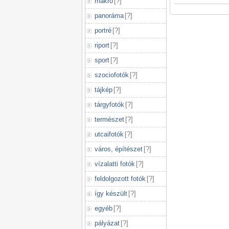
makró
[
?
]
panoráma
[
?
]
portré
[
?
]
riport
[
?
]
sport
[
?
]
szociofotók
[
?
]
tájkép
[
?
]
tárgyfotók
[
?
]
természet
[
?
]
utcaifotók
[
?
]
város, építészet
[
?
]
vízalatti fotók
[
?
]
feldolgozott fotók
[
?
]
így készült
[
?
]
egyéb
[
?
]
pályázat
[
?
]