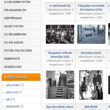
A LEGJOBB FOTÓK
A rejtőzködő (5)
Tárgyalási technikák
I
vélemények száma: 5
(Középkor) (2,51)
FELHASZNÁLÓK
megtekintve: 1280
vélemények száma: 4
megtekintve: 1265
GÉPTÍPUSOK
SAJÁT FOTÓK
ÚJ VÉLEMÉNYEK
ÚJ VÁLASZOK
FOTÓK FELTÖLTÉSE
Nyugalom (Hősök
Disztópia (4,01)
pihenője) (4,5)
vélemények száma: 5
ISMERTETŐ
vélemények száma: 4
megtekintve: 1433
megtekintve: 1249
SZABÁLYZAT
KATEGÓRIÁK
absztrakt
[
?
]
abszurd
[
?
]
akt
[
?
]
állatfotók
[
?
]
Egy lépcsőház titkos
EMLÉKEK
R