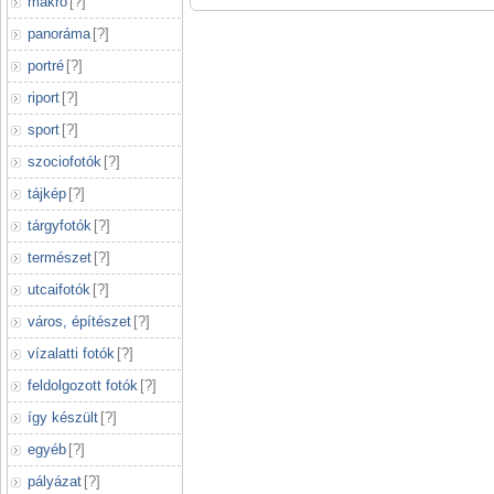
makró
[
?
]
panoráma
[
?
]
portré
[
?
]
riport
[
?
]
sport
[
?
]
szociofotók
[
?
]
tájkép
[
?
]
tárgyfotók
[
?
]
természet
[
?
]
utcaifotók
[
?
]
város, építészet
[
?
]
vízalatti fotók
[
?
]
feldolgozott fotók
[
?
]
így készült
[
?
]
egyéb
[
?
]
pályázat
[
?
]