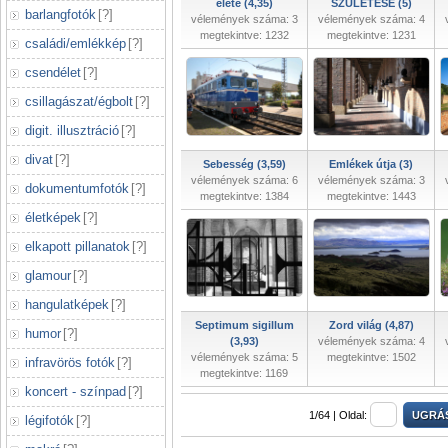
élete (4,35)
SZÜLETÉSE (5)
barlangfotók
[
?
]
vélemények száma: 3
vélemények száma: 4
megtekintve: 1232
megtekintve: 1231
családi/emlékkép
[
?
]
csendélet
[
?
]
csillagászat/égbolt
[
?
]
digit. illusztráció
[
?
]
divat
[
?
]
Sebesség (3,59)
Emlékek útja (3)
vélemények száma: 6
vélemények száma: 3
dokumentumfotók
[
?
]
megtekintve: 1384
megtekintve: 1443
életképek
[
?
]
elkapott pillanatok
[
?
]
glamour
[
?
]
hangulatképek
[
?
]
Septimum sigillum
Zord világ (4,87)
humor
[
?
]
(3,93)
vélemények száma: 4
vélemények száma: 5
megtekintve: 1502
infravörös fotók
[
?
]
megtekintve: 1169
koncert - színpad
[
?
]
1/64 |
Oldal:
légifotók
[
?
]