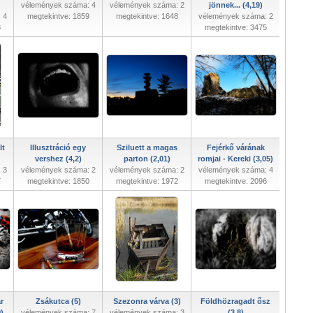
vélemények száma: 4
vélemények száma: 2
jönnek... (4,19)
 4
megtekintve: 1859
megtekintve: 1648
vélemények száma: 2
3
megtekintve: 3475
lt
Illusztráció egy
Sziluett a magas
Fejérkő várának
vershez (4,2)
parton (2,01)
romjai - Kereki (3,05)
 3
vélemények száma: 2
vélemények száma: 2
vélemények száma: 4
7
megtekintve: 1850
megtekintve: 1972
megtekintve: 2096
r
Zsákutca (5)
Szezonra várva (3)
Földhözragadt ősz
)
vélemények száma: 7
vélemények száma: 3
(3,8)