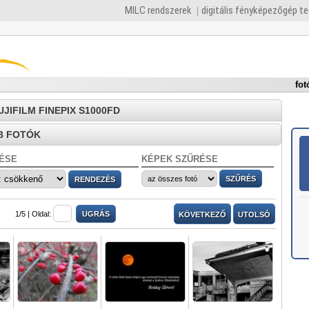
MILC rendszerek
digitális fényképezőgép t
fot
FUJIFILM FINEPIX S1000FD
B FOTÓK
ÉSE
KÉPEK SZŰRÉSE
1/5 |
Oldal:
KÖVETKEZŐ
UTOLSÓ