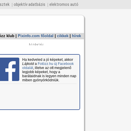
esztek
objektív adatbázis
elektromos autó
ózz klub
|
Pixinfo.com főoldal
|
cikkek
|
hírek
Ha kedveled a jó képeket, akkor
Lájkold
a
Fotózz.hu új Facebook
oldalát
, illetve az ott megjelenő
legjobb képeket, hogy a
barátaidnak is legyen minden nap
miben gyönyörködniük.