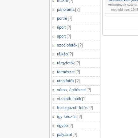
makró
[
?
]
vélemények száma:
panoráma
[
?
]
megtekintve: 194
portré
[
?
]
riport
[
?
]
sport
[
?
]
szociofotók
[
?
]
tájkép
[
?
]
tárgyfotók
[
?
]
természet
[
?
]
utcaifotók
[
?
]
város, építészet
[
?
]
vízalatti fotók
[
?
]
feldolgozott fotók
[
?
]
így készült
[
?
]
egyéb
[
?
]
pályázat
[
?
]