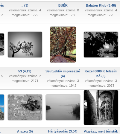
tés
.. (3)
BUÉK
Balaton Klub (3,48)
vélemények száma: 4
vélemények száma: 0
vélemények száma: 4
 2
megtekintve: 1722
megtekintve: 1786
megtekintve: 1725
4
53 (4,19)
Szubjektív impresszió
Közel 6000 K felszíni
 5
vélemények száma: 2
(4)
hő (3)
1
megtekintve: 2171
vélemények száma: 3
vélemények száma: 3
megtekintve: 1942
megtekintve: 2073
k
A szeg (5)
Hártyásodás (3,04)
Vigyázz, mert túristák