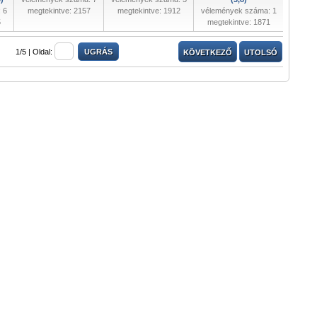
 6
megtekintve: 2157
megtekintve: 1912
vélemények száma: 1
5
megtekintve: 1871
1/5 |
Oldal:
KÖVETKEZŐ
UTOLSÓ