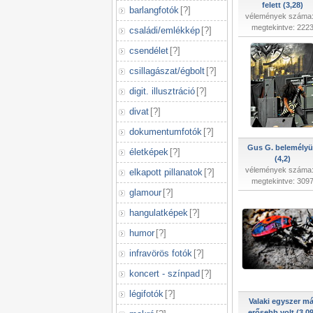
felett (3,28)
barlangfotók
[
?
]
vélemények száma:
megtekintve: 222
családi/emlékkép
[
?
]
csendélet
[
?
]
csillagászat/égbolt
[
?
]
digit. illusztráció
[
?
]
divat
[
?
]
dokumentumfotók
[
?
]
Gus G. belemélyü
életképek
[
?
]
(4,2)
vélemények száma:
elkapott pillanatok
[
?
]
megtekintve: 309
glamour
[
?
]
hangulatképek
[
?
]
humor
[
?
]
infravörös fotók
[
?
]
koncert - színpad
[
?
]
légifotók
[
?
]
Valaki egyszer má
erősebb volt (3,09