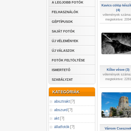
A LEGJOBB FOTÓK
Kavics cölöp készí
(4)
FELHASZNÁLÓK
vélemények száma:
megtekintve: 209
GÉPTÍPUSOK
SAJÁT FOTÓK
ÚJ VÉLEMÉNYEK
ÚJ VÁLASZOK
FOTÓK FELTÖLTÉSE
Kőbe vésve (3)
ISMERTETŐ
vélemények száma:
megtekintve: 228
SZABÁLYZAT
KATEGÓRIÁK
absztrakt
[
?
]
abszurd
[
?
]
akt
[
?
]
állatfotók
[
?
]
Várrom Cseszne