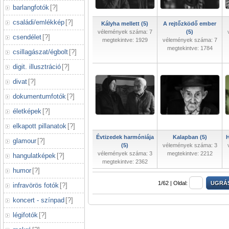
barlangfotók
[
?
]
családi/emlékkép
[
?
]
Kályha mellett (5)
A rejtőzködő ember
vélemények száma: 7
(5)
csendélet
[
?
]
megtekintve: 1929
vélemények száma: 7
megtekintve: 1784
csillagászat/égbolt
[
?
]
digit. illusztráció
[
?
]
divat
[
?
]
dokumentumfotók
[
?
]
életképek
[
?
]
elkapott pillanatok
[
?
]
Évtizedek harmóniája
Kalapban (5)
H
glamour
[
?
]
(5)
vélemények száma: 3
vélemények száma: 3
megtekintve: 2212
hangulatképek
[
?
]
megtekintve: 2362
humor
[
?
]
1/62 |
Oldal:
infravörös fotók
[
?
]
koncert - színpad
[
?
]
légifotók
[
?
]