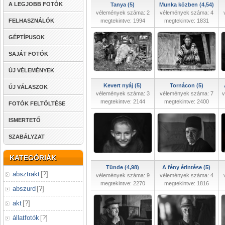
A LEGJOBB FOTÓK
Tanya (5)
Munka közben (4,54)
vélemények száma: 2
vélemények száma: 4
FELHASZNÁLÓK
megtekintve: 1994
megtekintve: 1831
GÉPTÍPUSOK
SAJÁT FOTÓK
ÚJ VÉLEMÉNYEK
Kevert nyáj (5)
Tornácon (5)
ÚJ VÁLASZOK
vélemények száma: 3
vélemények száma: 7
v
megtekintve: 2144
megtekintve: 2400
FOTÓK FELTÖLTÉSE
ISMERTETŐ
SZABÁLYZAT
KATEGÓRIÁK
Tünde (4,98)
A fény érintése (5)
absztrakt
[
?
]
vélemények száma: 9
vélemények száma: 4
megtekintve: 2270
megtekintve: 1816
abszurd
[
?
]
akt
[
?
]
állatfotók
[
?
]