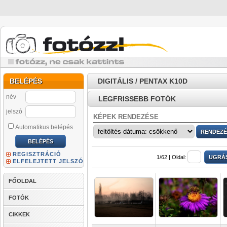
BELÉPÉS
DIGITÁLIS / PENTAX K10D
név
LEGFRISSEBB FOTÓK
jelszó
KÉPEK RENDEZÉSE
Automatikus belépés
REGISZTRÁCIÓ
1/62 |
Oldal:
ELFELEJTETT JELSZÓ
FŐOLDAL
FOTÓK
CIKKEK