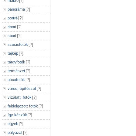
makró
[
?
]
panoráma
[
?
]
portré
[
?
]
riport
[
?
]
sport
[
?
]
szociofotók
[
?
]
tájkép
[
?
]
tárgyfotók
[
?
]
természet
[
?
]
utcaifotók
[
?
]
város, építészet
[
?
]
vízalatti fotók
[
?
]
feldolgozott fotók
[
?
]
így készült
[
?
]
egyéb
[
?
]
pályázat
[
?
]