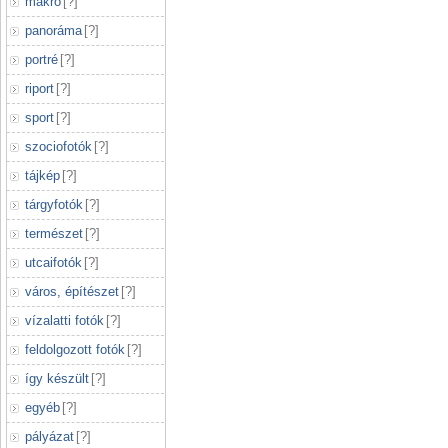
makró
[
?
]
panoráma
[
?
]
portré
[
?
]
riport
[
?
]
sport
[
?
]
szociofotók
[
?
]
tájkép
[
?
]
tárgyfotók
[
?
]
természet
[
?
]
utcaifotók
[
?
]
város, építészet
[
?
]
vízalatti fotók
[
?
]
feldolgozott fotók
[
?
]
így készült
[
?
]
egyéb
[
?
]
pályázat
[
?
]