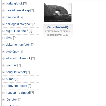
barlangfotók
[
?
]
családi/emlékkép
[
?
]
csendélet
[
?
]
csillagászat/égbolt
[
?
]
Cím nélkül (4,42)
digit. illusztráció
[
?
]
vélemények száma: 4
megtekintve: 2149
divat
[
?
]
dokumentumfotók
[
?
]
életképek
[
?
]
elkapott pillanatok
[
?
]
glamour
[
?
]
hangulatképek
[
?
]
humor
[
?
]
infravörös fotók
[
?
]
koncert - színpad
[
?
]
légifotók
[
?
]