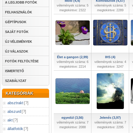
Móló (4,4)
Kontrasztok (4,57)
A LEGJOBB FOTÓK
vélemények száma: 5
vélemények száma: 5
megtekintve: 2322
megtekintve: 2289
FELHASZNÁLÓK
GÉPTÍPUSOK
SAJÁT FOTÓK
ÚJ VÉLEMÉNYEK
ÚJ VÁLASZOK
Élet a gangon (2,99)
IHS (4)
FOTÓK FELTÖLTÉSE
vélemények száma: 6
vélemények száma: 4
megtekintve: 2214
megtekintve: 3247
ISMERTETŐ
SZABÁLYZAT
KATEGÓRIÁK
absztrakt
[
?
]
abszurd
[
?
]
egyedül (3,56)
Jelenés (3,97)
akt
[
?
]
vélemények száma: 7
vélemények száma: 7
megtekintve: 2088
megtekintve: 2295
állatfotók
[
?
]