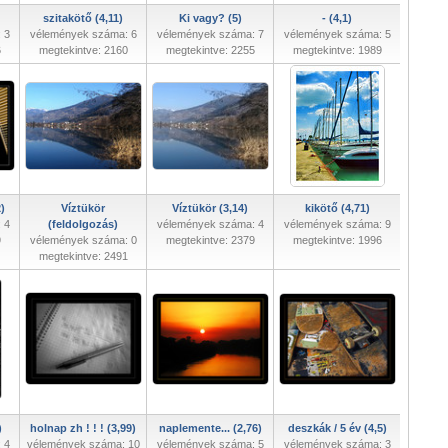
szitakötő (4,11)
Ki vagy? (5)
- (4,1)
 3
vélemények száma: 6
vélemények száma: 7
vélemények száma: 5
6
megtekintve: 2160
megtekintve: 2255
megtekintve: 1989
)
Víztükör
Víztükör (3,14)
kikötő (4,71)
 4
(feldolgozás)
vélemények száma: 4
vélemények száma: 9
9
vélemények száma: 0
megtekintve: 2379
megtekintve: 1996
megtekintve: 2491
)
holnap zh ! ! ! (3,99)
naplemente... (2,76)
deszkák / 5 év (4,5)
 4
vélemények száma: 10
vélemények száma: 5
vélemények száma: 3