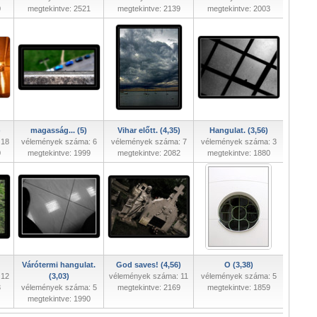
0
megtekintve: 2521
megtekintve: 2139
megtekintve: 2003
)
magasság... (5)
Vihar előtt. (4,35)
Hangulat. (3,56)
 18
vélemények száma: 6
vélemények száma: 7
vélemények száma: 3
0
megtekintve: 1999
megtekintve: 2082
megtekintve: 1880
Várótermi hangulat.
God saves! (4,56)
O (3,38)
 12
(3,03)
vélemények száma: 11
vélemények száma: 5
3
vélemények száma: 5
megtekintve: 2169
megtekintve: 1859
megtekintve: 1990