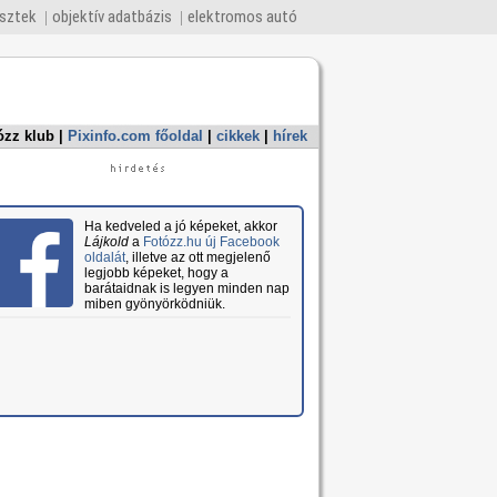
esztek
objektív adatbázis
elektromos autó
ózz klub
|
Pixinfo.com főoldal
|
cikkek
|
hírek
Ha kedveled a jó képeket, akkor
Lájkold
a
Fotózz.hu új Facebook
oldalát
, illetve az ott megjelenő
legjobb képeket, hogy a
barátaidnak is legyen minden nap
miben gyönyörködniük.