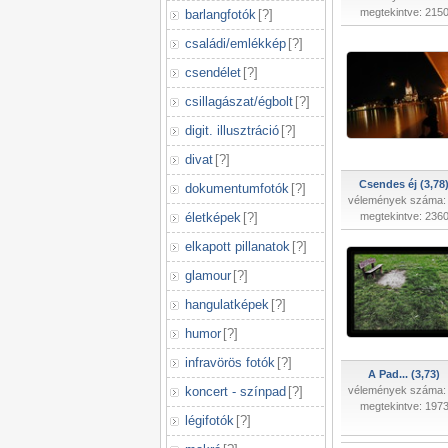
megtekintve: 215
barlangfotók
[
?
]
családi/emlékkép
[
?
]
csendélet
[
?
]
csillagászat/égbolt
[
?
]
digit. illusztráció
[
?
]
divat
[
?
]
Csendes éj (3,78
dokumentumfotók
[
?
]
vélemények száma:
életképek
[
?
]
megtekintve: 236
elkapott pillanatok
[
?
]
glamour
[
?
]
hangulatképek
[
?
]
humor
[
?
]
infravörös fotók
[
?
]
A Pad... (3,73)
koncert - színpad
[
?
]
vélemények száma:
megtekintve: 197
légifotók
[
?
]