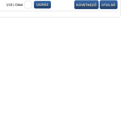
1/18 |
Oldal:
KÖVETKEZŐ
UTOLSÓ