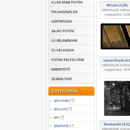
A LEGJOBB FOTÓK
BiColor (3,35)
vélemények száma:
FELHASZNÁLÓK
megtekintve: 223
GÉPTÍPUSOK
SAJÁT FOTÓK
ÚJ VÉLEMÉNYEK
ÚJ VÁLASZOK
FOTÓK FELTÖLTÉSE
reluxa-fények (4,2
vélemények száma:
ISMERTETŐ
megtekintve: 187
SZABÁLYZAT
KATEGÓRIÁK
absztrakt
[
?
]
abszurd
[
?
]
akt
[
?
]
Barangolás (2,91
állatfotók
[
?
]
vélemények száma: