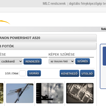
MILC rendszerek
digitális fényképezőgép t
fot
 CANON POWERSHOT A520
B FOTÓK
ÉSE
KÉPEK SZŰRÉSE
1/18 |
Oldal:
KÖVETKEZŐ
UTOLSÓ