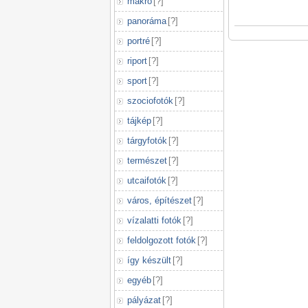
makró
[
?
]
panoráma
[
?
]
portré
[
?
]
riport
[
?
]
sport
[
?
]
szociofotók
[
?
]
tájkép
[
?
]
tárgyfotók
[
?
]
természet
[
?
]
utcaifotók
[
?
]
város, építészet
[
?
]
vízalatti fotók
[
?
]
feldolgozott fotók
[
?
]
így készült
[
?
]
egyéb
[
?
]
pályázat
[
?
]