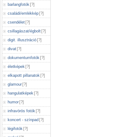
barlangfotók
[
?
]
családi/emlékkép
[
?
]
csendélet
[
?
]
csillagászat/égbolt
[
?
]
digit. illusztráció
[
?
]
divat
[
?
]
dokumentumfotók
[
?
]
életképek
[
?
]
elkapott pillanatok
[
?
]
glamour
[
?
]
hangulatképek
[
?
]
humor
[
?
]
infravörös fotók
[
?
]
koncert - színpad
[
?
]
légifotók
[
?
]