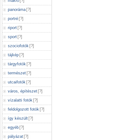
makró
[
?
]
panoráma
[
?
]
portré
[
?
]
riport
[
?
]
sport
[
?
]
szociofotók
[
?
]
tájkép
[
?
]
tárgyfotók
[
?
]
természet
[
?
]
utcaifotók
[
?
]
város, építészet
[
?
]
vízalatti fotók
[
?
]
feldolgozott fotók
[
?
]
így készült
[
?
]
egyéb
[
?
]
pályázat
[
?
]