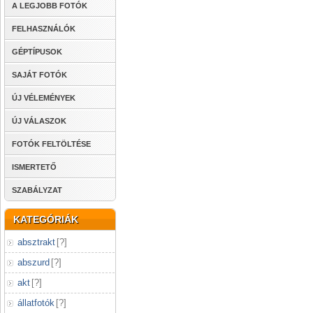
A LEGJOBB FOTÓK
FELHASZNÁLÓK
GÉPTÍPUSOK
SAJÁT FOTÓK
ÚJ VÉLEMÉNYEK
ÚJ VÁLASZOK
FOTÓK FELTÖLTÉSE
ISMERTETŐ
SZABÁLYZAT
KATEGÓRIÁK
absztrakt
[
?
]
abszurd
[
?
]
akt
[
?
]
állatfotók
[
?
]