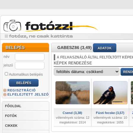
BELÉPÉS
GABESZ86 (3,49)
ADATOK
név
A FELHASZNÁLÓ ÁLTAL FELTÖLTÖTT KÉPE
KÉPEK RENDEZÉSE
jelszó
Automatikus belépés
REGISZTRÁCIÓ
ELFELEJTETT JELSZÓ
FŐOLDAL
Csend (3,38)
Füsti fecske (3,57)
FOTÓK
vélemények száma: 12
vélemények száma: 10
megtekintve: 1514
megtekintve: 1655
CIKKEK