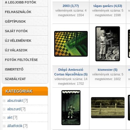
A LEGJOBB FOTÓK
2003 (3,77)
tágas garázs (4,53)
vélemények száma: 4
vélemények száma: 5
v
FELHASZNÁLÓK
megtekintve: 1554
megtekintve: 1598
GÉPTÍPUSOK
SAJÁT FOTÓK
ÚJ VÉLEMÉNYEK
ÚJ VÁLASZOK
FOTÓK FELTÖLTÉSE
ISMERTETŐ
Diégó Ambrozió
kismester (5)
n
Cortas lépcsőháza (5)
vélemények száma: 5
SZABÁLYZAT
vélemények száma: 14
megtekintve: 1602
v
megtekintve: 1702
KATEGÓRIÁK
absztrakt
[
?
]
abszurd
[
?
]
akt
[
?
]
állatfotók
[
?
]