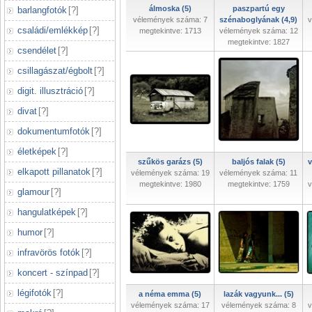
álmoska (5)
paszpartú egy
barlangfotók
[
?
]
vélemények száma: 7
szénaboglyának (4,9)
v
családi/emlékkép
[
?
]
megtekintve: 1713
vélemények száma: 12
megtekintve: 1827
csendélet
[
?
]
csillagászat/égbolt
[
?
]
digit. illusztráció
[
?
]
divat
[
?
]
dokumentumfotók
[
?
]
életképek
[
?
]
szűkös garázs (5)
baljós falak (5)
v
elkapott pillanatok
[
?
]
vélemények száma: 19
vélemények száma: 11
megtekintve: 1980
megtekintve: 1759
v
glamour
[
?
]
hangulatképek
[
?
]
humor
[
?
]
infravörös fotók
[
?
]
koncert - színpad
[
?
]
légifotók
[
?
]
a néma emma (5)
lazák vagyunk... (5)
vélemények száma: 17
vélemények száma: 8
v