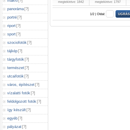
makró
[
?
]
megtekintve: 1842
megtekintve: 1797
panoráma
[
?
]
1/2 |
Oldal:
portré
[
?
]
riport
[
?
]
sport
[
?
]
szociofotók
[
?
]
tájkép
[
?
]
tárgyfotók
[
?
]
természet
[
?
]
utcaifotók
[
?
]
város, építészet
[
?
]
vízalatti fotók
[
?
]
feldolgozott fotók
[
?
]
így készült
[
?
]
egyéb
[
?
]
pályázat
[
?
]