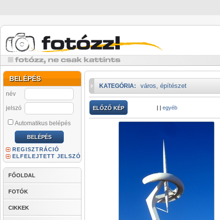
BELÉPÉS
város, építészet
KATEGÓRIA:
név
jelszó
|
|
egyéb
ELŐZŐ KÉP
Automatikus belépés
REGISZTRÁCIÓ
ELFELEJTETT JELSZÓ
FŐOLDAL
FOTÓK
CIKKEK