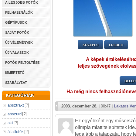
A LEGJOBB FOTÓK
FELHASZNÁLÓK
GÉPTÍPUSOK
SAJÁT FOTÓK
ÚJ VÉLEMÉNYEK
KÖZEPES
EREDETI
ÚJ VÁLASZOK
A képek értékeléséhez
FOTÓK FELTÖLTÉSE
teljes szövegének elolvas
ISMERTETŐ
BELÉP
SZABÁLYZAT
Ha még nincs felhasználónev
KATEGÓRIÁK
absztrakt
[
?
]
2003. december 28.
| 00:47 |
Lakatos Ve
abszurd
[
?
]
Ez egyébként egy műsorszór
akt
[
?
]
olimpia miatt telepítettek ide
állatfotók
[
?
]
legalább a talapzata, hogy 