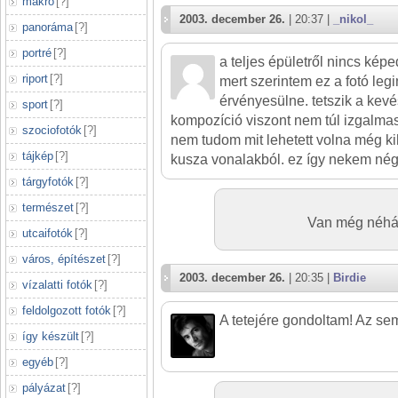
makró
[
?
]
2003. december 26.
| 20:37 |
_nikol_
panoráma
[
?
]
portré
[
?
]
a teljes épületről nincs kép
riport
[
?
]
mert szerintem ez a fotó le
érvényesülne. tetszik a kevé
sport
[
?
]
kompozíció viszont nem túl izgalmas
szociofotók
[
?
]
nem tudom mit lehetett volna még ki
tájkép
[
?
]
kusza vonalakból. ez így nekem nég
tárgyfotók
[
?
]
természet
[
?
]
Van még néhány
utcaifotók
[
?
]
város, építészet
[
?
]
2003. december 26.
| 20:35 |
Birdie
vízalatti fotók
[
?
]
feldolgozott fotók
[
?
]
A tetejére gondoltam! Az s
így készült
[
?
]
egyéb
[
?
]
pályázat
[
?
]