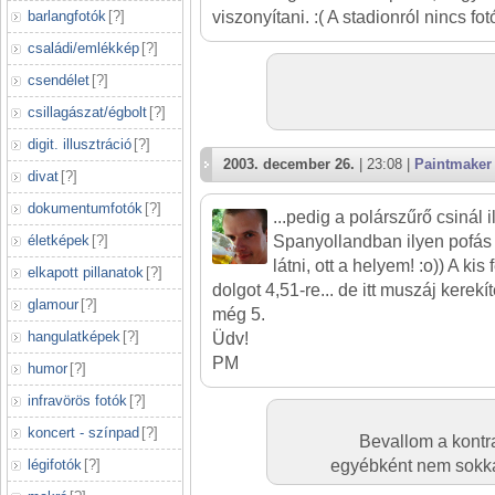
barlangfotók
[
?
]
viszonyítani. :( A stadionról nincs fo
családi/emlékkép
[
?
]
csendélet
[
?
]
csillagászat/égbolt
[
?
]
digit. illusztráció
[
?
]
2003. december 26.
| 23:08 |
Paintmaker
divat
[
?
]
dokumentumfotók
[
?
]
...pedig a polárszűrő csinál 
életképek
[
?
]
Spanyollandban ilyen pofás
látni, ott a helyem! :o)) A ki
elkapott pillanatok
[
?
]
dolgot 4,51-re... de itt muszáj kerekí
glamour
[
?
]
még 5.
hangulatképek
[
?
]
Üdv!
PM
humor
[
?
]
infravörös fotók
[
?
]
koncert - színpad
[
?
]
Bevallom a kontra
légifotók
[
?
]
egyébként nem sokka