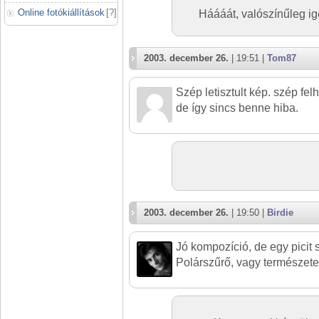
Online fotókiállítások
[
?
]
Háááát, valószínűleg ig
2003. december 26.
| 19:51 |
Tom87
Szép letisztult kép. szép fe
de így sincs benne hiba.
2003. december 26.
| 19:50 |
Birdie
Jó kompozíció, de egy picit 
Polárszűrő, vagy természete