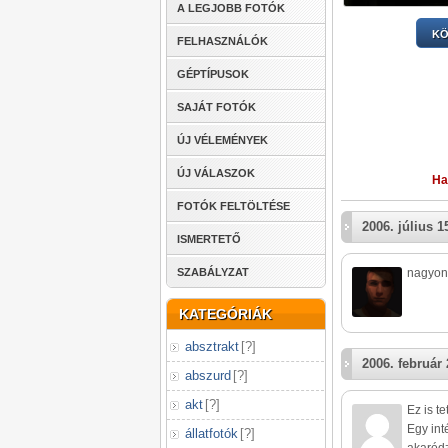
A LEGJOBB FOTÓK
KÖ
FELHASZNÁLÓK
GÉPTÍPUSOK
SAJÁT FOTÓK
ÚJ VÉLEMÉNYEK
ÚJ VÁLASZOK
Ha
FOTÓK FELTÖLTÉSE
2006. július 1
ISMERTETŐ
SZABÁLYZAT
nagyon 
KATEGÓRIÁK
absztrakt
[
?
]
2006. február 
abszurd
[
?
]
akt
[
?
]
Ez is t
Egy in
állatfotók
[
?
]