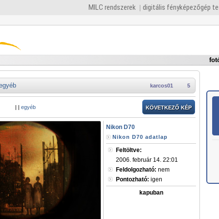
MILC rendszerek
digitális fényképezőgép t
fot
egyéb
karcos01
5
|
|
egyéb
KÖVETKEZŐ KÉP
Nikon D70
Nikon D70 adatlap
Feltöltve:
2006. február 14. 22:01
Feldolgozható:
nem
Pontozható:
igen
kapuban