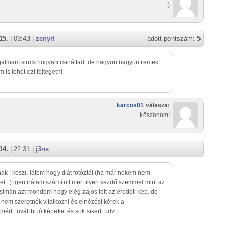
:)
15.
| 09:43 |
zenyit
adott pontszám:
5
ogalmam sincs hogyan csináltad. de nagyon nagyon remek
em is lehet ezt fejtegetni.
karcos01
válasza:
köszönöm!
14.
| 22:31 |
j3ns
nak : köszi, látom hogy diát fotóztál (ha már nekem nem
 el...) igen nálam számított mert ilyen kezdő szemmel mint az
imán azt mondom hogy elég zajos lett az eredeti kép. de
 nem szeretnék vitatkozni és elnézést kérek a
ért. további jó képeket és sok sikert. üdv