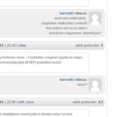
karcos01
válasza:
kicsit sem voltál bántó..
nyugodtan vitatkozhacc a képről
hisz azért is van ez az oldal !!
köszönöm a figyelmed, véleményed !
14.
| 22:24 |
zdee
adott pontszám:
5
y Andersen mese... Csodálatos, magával ragadó és mégis,
szomorúság járja át! KÉP! gratulálok hozzá!
karcos01
válasza:
köszi !!
14.
| 22:09 |
toth_imre
adott pontszám:
4,5
p meglátásom szerint jobb is lehetett volna, ha nem