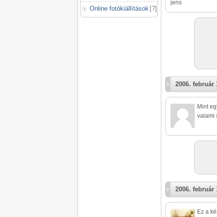
jens
Online fotókiállítások
[
?
]
2006. február 
Mint eg
valami 
2006. február 
Ez a ké