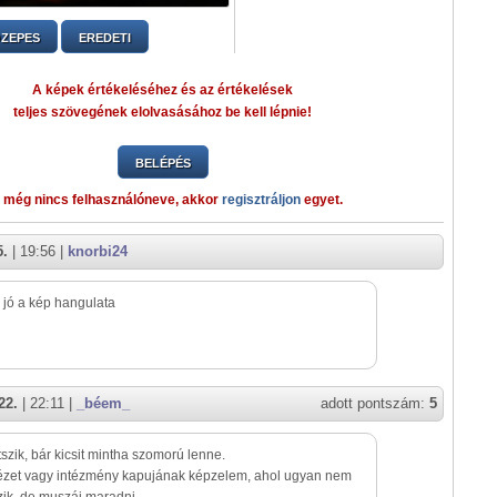
ZEPES
EREDETI
A képek értékeléséhez és az értékelések
teljes szövegének elolvasásához be kell lépnie!
BELÉPÉS
 még nincs felhasználóneve, akkor
regisztráljon
egyet.
5.
| 19:56 |
knorbi24
jó a kép hangulata
22.
| 22:11 |
_béem_
adott pontszám:
5
etszik, bár kicsit mintha szomorú lenne.
tézet vagy intézmény kapujának képzelem, ahol ugyan nem