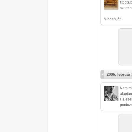
fitogta
szeretné
Minden jót!.
2006. február 
Nem min
alapján
Ha ezek
pontozn