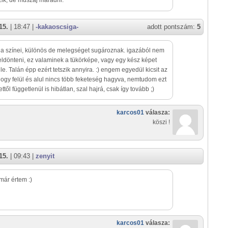
ik, de muszáj maradni.
15.
| 18:47 |
-kakaoscsiga-
adott pontszám:
5
a színei, különös de melegséget sugároznak. igazából nem
ldönteni, ez valaminek a tükörképe, vagy egy kész képet
l le. Talán épp ezért tetszik annyira. :) engem egyedül kicsit az
hogy felül és alul nincs több feketeség hagyva, nemtudom ezt
ttől függetlenül is hibátlan, szal hajrá, csak így tovább ;)
karcos01
válasza:
köszi !
15.
| 09:43 |
zenyit
 már értem :)
karcos01
válasza: