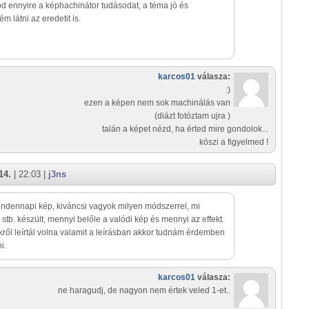
tod ennyire a képhachinátor tudásodat, a téma jó és
m látni az eredetit is.
karcos01
válasza:
:)
ezen a képen nem sok machinálás van
(diázt fotóztam ujra )
talán a képet nézd, ha érted mire gondolok...
köszi a figyelmed !
14.
| 22:03 |
j3ns
dennapi kép, kiváncsi vagyok milyen módszerrel, mi
 stb. készült, mennyi belőle a valódi kép és mennyi az effekt.
ről leírtál volna valamit a leírásban akkor tudnám érdemben
i.
karcos01
válasza:
ne haragudj, de nagyon nem értek veled 1-et..