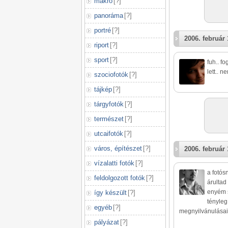
makró
[
?
]
panoráma
[
?
]
portré
[
?
]
2006. február 
riport
[
?
]
sport
[
?
]
fuh.. f
lett.. n
szociofotók
[
?
]
tájkép
[
?
]
tárgyfotók
[
?
]
természet
[
?
]
utcaifotók
[
?
]
város, építészet
[
?
]
2006. február 
vízalatti fotók
[
?
]
a fotós
feldolgozott fotók
[
?
]
árultad
enyém s
így készült
[
?
]
tényleg
egyéb
[
?
]
megnyilvánulásaim
pályázat
[
?
]