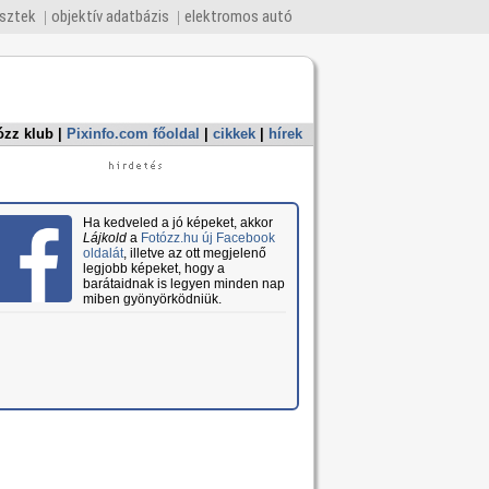
esztek
objektív adatbázis
elektromos autó
ózz klub
|
Pixinfo.com főoldal
|
cikkek
|
hírek
Ha kedveled a jó képeket, akkor
Lájkold
a
Fotózz.hu új Facebook
oldalát
, illetve az ott megjelenő
legjobb képeket, hogy a
barátaidnak is legyen minden nap
miben gyönyörködniük.