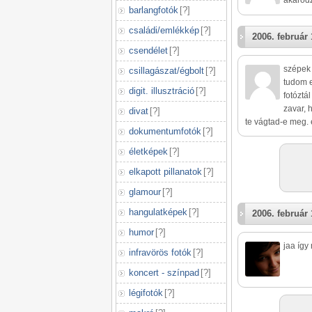
akaródz
barlangfotók
[
?
]
családi/emlékkép
[
?
]
2006. február 
csendélet
[
?
]
szépek 
csillagászat/égbolt
[
?
]
tudom e
digit. illusztráció
[
?
]
fotóztá
zavar, 
divat
[
?
]
te vágtad-e meg. e
dokumentumfotók
[
?
]
életképek
[
?
]
elkapott pillanatok
[
?
]
glamour
[
?
]
hangulatképek
[
?
]
2006. február 
humor
[
?
]
jaa így
infravörös fotók
[
?
]
koncert - színpad
[
?
]
légifotók
[
?
]