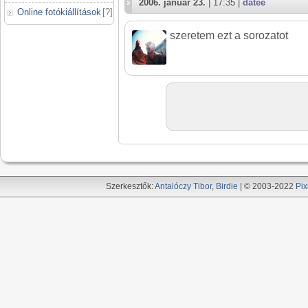
2006. január 23.
| 17:35 |
datee
Online fotókiállítások
[
?
]
szeretem ezt a sorozatot
Szerkesztők:
Antalóczy Tibor
,
Birdie
| © 2003-2022
Pix