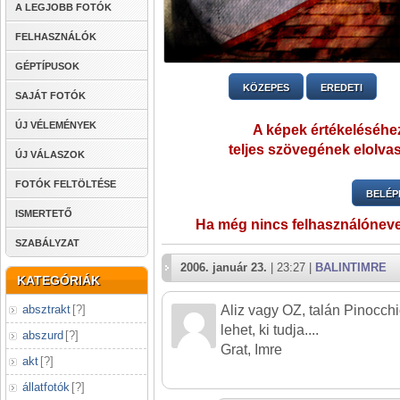
A LEGJOBB FOTÓK
FELHASZNÁLÓK
GÉPTÍPUSOK
KÖZEPES
EREDETI
SAJÁT FOTÓK
ÚJ VÉLEMÉNYEK
A képek értékeléséhez
teljes szövegének elolvas
ÚJ VÁLASZOK
FOTÓK FELTÖLTÉSE
BELÉP
ISMERTETŐ
Ha még nincs felhasználónev
SZABÁLYZAT
2006. január 23.
| 23:27 |
BALINTIMRE
KATEGÓRIÁK
absztrakt
[
?
]
Aliz vagy OZ, talán Pinocchi
lehet, ki tudja....
abszurd
[
?
]
Grat, Imre
akt
[
?
]
állatfotók
[
?
]