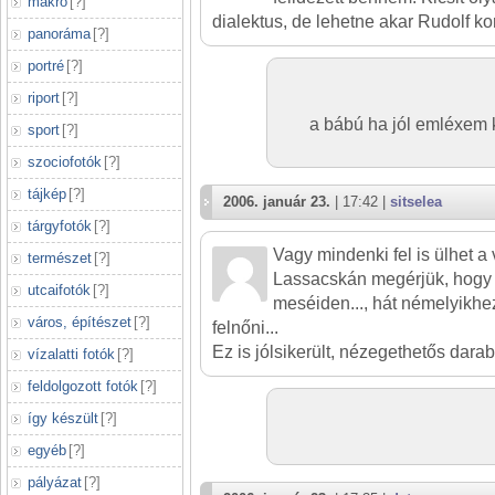
makró
[
?
]
dialektus, de lehetne akar Rudolf ko
panoráma
[
?
]
portré
[
?
]
riport
[
?
]
a bábú ha jól emléxem 
sport
[
?
]
szociofotók
[
?
]
tájkép
[
?
]
2006. január 23.
| 17:42 |
sitselea
tárgyfotók
[
?
]
Vagy mindenki fel is ülhet a v
természet
[
?
]
Lassacskán megérjük, hogy 
utcaifotók
[
?
]
meséiden..., hát némelyikhez
város, építészet
[
?
]
felnőni...
Ez is jólsikerült, nézegethetős darab
vízalatti fotók
[
?
]
feldolgozott fotók
[
?
]
így készült
[
?
]
egyéb
[
?
]
pályázat
[
?
]