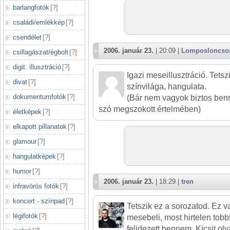
barlangfotók
[
?
]
családi/emlékkép
[
?
]
csendélet
[
?
]
2006. január 23.
| 20:09 |
Lomposloncso
csillagászat/égbolt
[
?
]
digit. illusztráció
[
?
]
Igazi meseillusztráció. Tets
divat
[
?
]
színvilága, hangulata.
dokumentumfotók
[
?
]
(Bár nem vagyok biztos benn
szó megszokott értelmében)
életképek
[
?
]
elkapott pillanatok
[
?
]
glamour
[
?
]
hangulatképek
[
?
]
humor
[
?
]
2006. január 23.
| 18:29 |
tren
infravörös fotók
[
?
]
koncert - színpad
[
?
]
Tetszik ez a sorozatod. Ez 
légifotók
[
?
]
mesebeli, most hirtelen tobb
felidezett bennem. Kicsit o