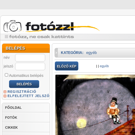
BELÉPÉS
egyéb
KATEGÓRIA:
név
jelszó
|
|
egyéb
ELŐZŐ KÉP
Automatikus belépés
REGISZTRÁCIÓ
ELFELEJTETT JELSZÓ
FŐOLDAL
FOTÓK
CIKKEK