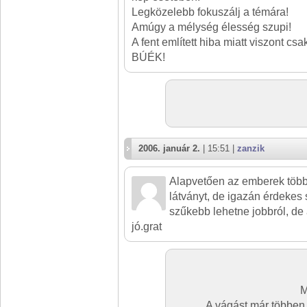
Legközelebb fokuszálj a témára!
Amúgy a mélység élesség szupi!
A fent említett hiba miatt viszont csa
BÚÉK!
2006. január 2.
| 15:51 |
zanzik
Alapvetően az emberek több
látványt, de igazán érdekes 
szűkebb lehetne jobbról, de
jó.grat
M
A vágást már többen 