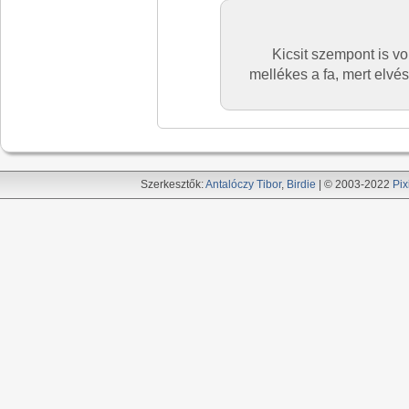
Kicsit szempont is vo
mellékes a fa, mert elvé
Szerkesztők:
Antalóczy Tibor
,
Birdie
| © 2003-2022
Pix