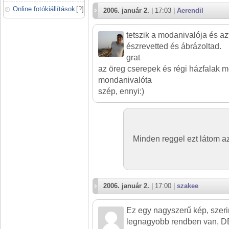
Online fotókiállítások
[
?
]
2006. január 2.
| 17:03 |
Aerendil
tetszik a modanivalója és a
észrevetted és ábrázoltad.
grat
az öreg cserepek és régi házfalak m
mondanivalóta
szép, ennyi:)
Minden reggel ezt látom a
2006. január 2.
| 17:00 |
szakee
Ez egy nagyszerű kép, szer
legnagyobb rendben van, D