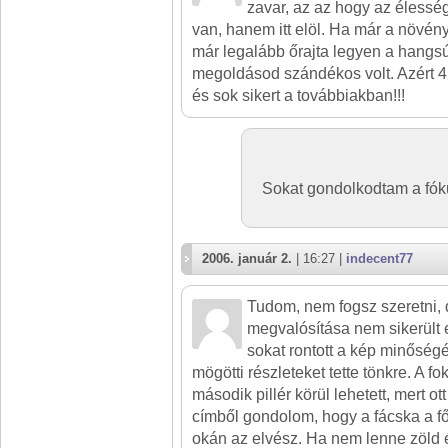
zavar, az az hogy az éless
van, hanem itt elöl. Ha már a növény
már legalább őrajta legyen a hangsú
megoldásod szándékos volt. Azért 4,
és sok sikert a továbbiakban!!!
Sokat gondolkodtam a fók
2006. január 2.
| 16:27 |
indecent77
Tudom, nem fogsz szeretni, d
megvalósítása nem sikerült 
sokat rontott a kép minőségé
mögötti részleteket tette tönkre. A f
második pillér körül lehetett, mert ot
címből gondolom, hogy a fácska a f
okán az elvész. Ha nem lenne zöld