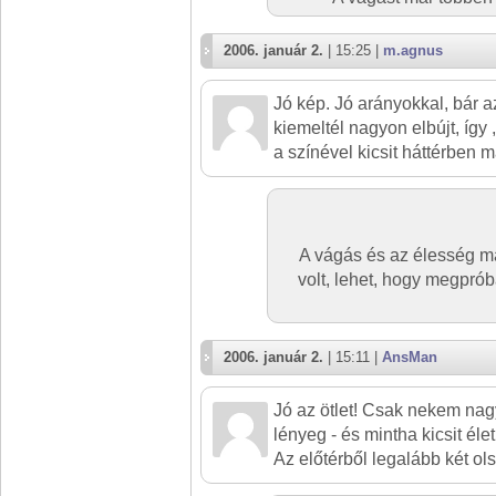
2006. január 2.
| 15:25 |
m.agnus
Jó kép. Jó arányokkal, bár 
kiemeltél nagyon elbújt, íg
a színével kicsit háttérben 
A vágás és az élesség m
volt, lehet, hogy megprób
2006. január 2.
| 15:11 |
AnsMan
Jó az ötlet! Csak nekem nagy
lényeg - és mintha kicsit élet
Az előtérből legalább két ol