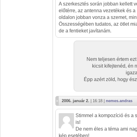
A szerkesztés során jobban kellett 
előtérre, az antenna vezetékek és a k
oldalon jobban vonza a szemet, mint
Összességében tudatos, az ötlet mia
de a fentieket javítanám.
Nem teljesen értem ezt
kicsit kifejtenéd, é
igaz
Épp azért zöld, hogy és
2006. január 2.
| 16:18 |
nemes.andras
Stimmel a kompozíció és a 
is!
De nem éles a téma ami nag
kép esetében!