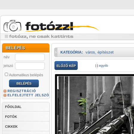
BELÉPÉS
város, építészet
KATEGÓRIA:
név
jelszó
|
|
egyéb
ELŐZŐ KÉP
Automatikus belépés
REGISZTRÁCIÓ
ELFELEJTETT JELSZÓ
FŐOLDAL
FOTÓK
CIKKEK