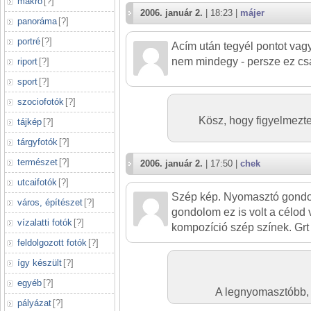
makró
[
?
]
2006. január 2.
| 18:23 |
májer
panoráma
[
?
]
portré
[
?
]
Acím után tegyél pontot vagy
nem mindegy - persze ez cs
riport
[
?
]
sport
[
?
]
szociofotók
[
?
]
Kösz, hogy figyelmeztet
tájkép
[
?
]
tárgyfotók
[
?
]
természet
[
?
]
2006. január 2.
| 17:50 |
chek
utcaifotók
[
?
]
Szép kép. Nyomasztó gondol
város, építészet
[
?
]
gondolom ez is volt a célod ve
vízalatti fotók
[
?
]
kompozíció szép színek. Grt
feldolgozott fotók
[
?
]
így készült
[
?
]
egyéb
[
?
]
A legnyomasztóbb, 
pályázat
[
?
]