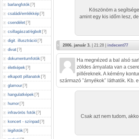
barlangfotók
[
?
]
Köszönöm a segítséget
családi/emlékkép
[
?
]
amint egy kis időm lesz, d
csendélet
[
?
]
csillagászat/égbolt
[
?
]
digit. illusztráció
[
?
]
2006. január 3.
| 21:28 |
indecent77
divat
[
?
]
dokumentumfotók
[
?
]
Ha megnézed a bal alsó sar
zöldes árnyalata van a csere
életképek
[
?
]
pilléreknek. A kémény kontu
elkapott pillanatok
[
?
]
származó "árnyékok" láthatók. Kb. 
glamour
[
?
]
hangulatképek
[
?
]
humor
[
?
]
infravörös fotók
[
?
]
Csak azt nem tudom, akko
koncert - színpad
[
?
]
légifotók
[
?
]