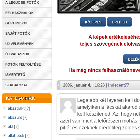
A LEGJOBB FOTÓK
FELHASZNÁLÓK
KÖZEPES
EREDETI
GÉPTÍPUSOK
SAJÁT FOTÓK
A képek értékeléséhez
teljes szövegének elolvas
ÚJ VÉLEMÉNYEK
ÚJ VÁLASZOK
BELÉP
FOTÓK FELTÖLTÉSE
Ha még nincs felhasználónev
ISMERTETŐ
2006. január 4.
| 16:28 |
indecent77
SZABÁLYZAT
KATEGÓRIÁK
Legalább két layeren kell do
amelyiken a fácskát akarod
absztrakt
[
?
]
kell készítened. Az, hogy nek
abszurd
[
?
]
azért van, mert a tetőrészen mohás l
akt
[
?
]
pillér és ezeknek eredetileg zöldes s
állatfotók
[
?
]