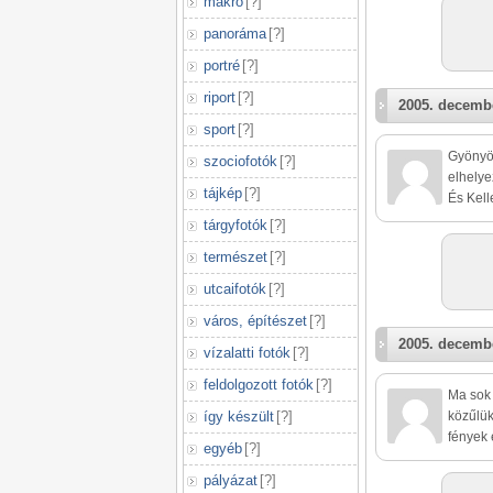
makró
[
?
]
panoráma
[
?
]
portré
[
?
]
riport
[
?
]
2005. decembe
sport
[
?
]
Gyönyö
szociofotók
[
?
]
elhelye
tájkép
[
?
]
És Kel
tárgyfotók
[
?
]
természet
[
?
]
utcaifotók
[
?
]
város, építészet
[
?
]
2005. decembe
vízalatti fotók
[
?
]
feldolgozott fotók
[
?
]
Ma sok 
így készült
[
?
]
közűlük
fények 
egyéb
[
?
]
pályázat
[
?
]