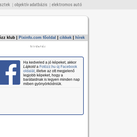
esztek
objektív adatbázis
elektromos autó
ózz klub
|
Pixinfo.com főoldal
|
cikkek
|
hírek
Ha kedveled a jó képeket, akkor
Lájkold
a
Fotózz.hu új Facebook
oldalát
, illetve az ott megjelenő
legjobb képeket, hogy a
barátaidnak is legyen minden nap
miben gyönyörködniük.