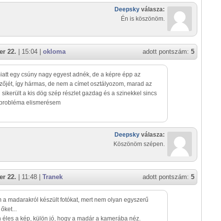
Deepsky
válasza:
Én is köszönöm.
r 22.
| 15:04 |
okloma
adott pontszám:
5
iatt egy csúny nagy egyest adnék, de a képre épp az
zőjét, így hármas, de nem a címet osztályozom, marad az
ól sikerült a kis dög szép részlet gazdag és a szinekkel sincs
probléma elismerésem
Deepsky
válasza:
Köszönöm szépen.
r 22.
| 11:48 |
Tranek
adott pontszám:
5
a madarakról készült fotókat, mert nem olyan egyszerű
őket...
éles a kép, külön jó, hogy a madár a kamerába néz.