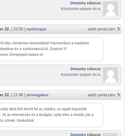
Deepsky
válasza:
Köszönöm szépen én is.
r 22.
| 23:50 |
nyulszajas
adott pontszám:
5
rű kép, mesterien kimunkálva! Harmonikus a madárka
zkedése és a szinkompozíció. Gratum! 5*
lemes Ünnepeket neked is!
Deepsky
válasza:
Köszönöm szépen én is.
r 22.
| 21:48 |
mivesgabor
adott pontszám:
5
szép állat fotó került fel az oldalra, az egyik legszebb
. Jó az elrendezés és a kivágás, szép éles a madár, jók a
és színek. Gratulálok
Deepsky
válasza: