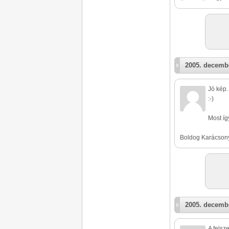
2005. decembe
Jó kép.
:-)
Most íg
Boldog Karácsony
2005. decembe
A felsz