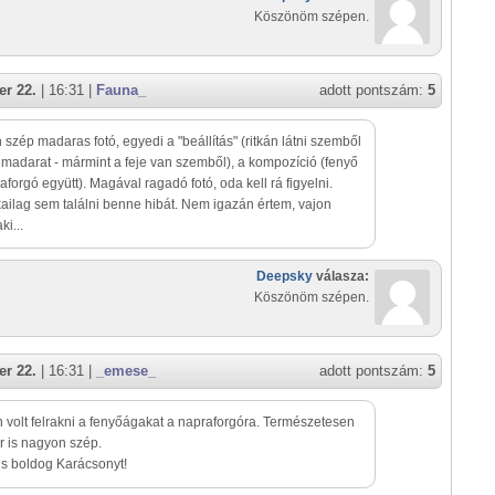
Köszönöm szépen.
r 22.
| 16:31 |
Fauna_
adott pontszám:
5
szép madaras fotó, egyedi a "beállítás" (ritkán látni szemből
t madarat - mármint a feje van szemből), a kompozíció (fenyő
aforgó együtt). Magával ragadó fotó, oda kell rá figyelni.
ailag sem találni benne hibát. Nem igazán értem, vajon
ki...
Deepsky
válasza:
Köszönöm szépen.
r 22.
| 16:31 |
_emese_
adott pontszám:
5
 volt felrakni a fenyőágakat a napraforgóra. Természetesen
 is nagyon szép.
s boldog Karácsonyt!