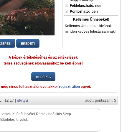
Feldolgozható:
nem
Pontozható:
igen
Kellemes Ünnepeket!
Kellemes Ünnepeket kívánok
minden kedves fotóstársamnak!
ZEPES
EREDETI
A képek értékeléséhez és az értékelések
teljes szövegének elolvasásához be kell lépnie!
BELÉPÉS
 még nincs felhasználóneve, akkor
regisztráljon
egyet.
.
| 12:17 |
skityu
adott pontszám:
5
tetszik.Kitűnő felvétel.Remek beállítás.Szép
Tökéletes felvétel.