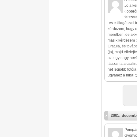
Jó a ké
(jobbró
felszer
-es csillagászati
kérdezem, hogy e
méretben, de akko
másik kérdésem :
Gratula, és tovább
(jaj, majd elfele
azt egy nagy nevű
látszania a csali
hét legjobb fotój
ugyanez a hiba! :)
2005. decembe
Pompás
Gyönyör