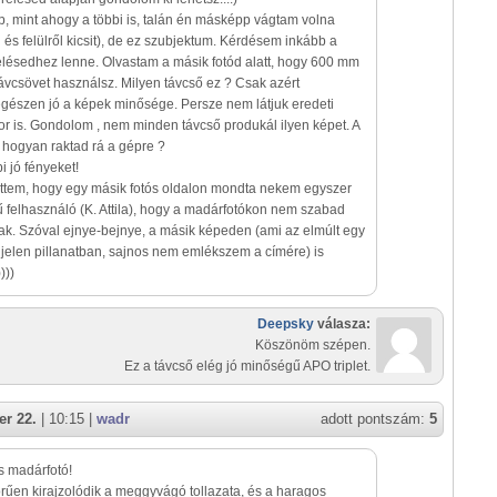
p, mint ahogy a többi is, talán én másképp vágtam volna
l és felülről kicsit), de ez szubjektum. Kérdésem inkább a
elésedhez lenne. Olvastam a másik fotód alatt, hogy 600 mm
 távcsövet használsz. Milyen távcső ez ? Csak azért
gészen jó a képek minősége. Persze nem látjuk eredeti
r is. Gondolom , nem minden távcső produkál ilyen képet. A
 hogyan raktad rá a gépre ?
i jó fényeket!
jtettem, hogy egy másik fotós oldalon mondta nekem egyszer
 felhasználó (K. Attila), hogy a madárfotókon nem szabad
nak. Szóval ejnye-bejnye, a másik képeden (ami az elmúlt egy
a jelen pillanatban, sajnos nem emlékszem a címére) is
)))
Deepsky
válasza:
Köszönöm szépen.
Ez a távcső elég jó minőségű APO triplet.
r 22.
| 10:15 |
wadr
adott pontszám:
5
 madárfotó!
űen kirajzolódik a meggyvágó tollazata, és a haragos