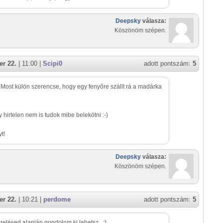
Deepsky
válasza:
Köszönöm szépen.
r 22.
| 11:00 |
Scipi0
adott pontszám:
5
 Most külön szerencse, hogy egy fenyőre szállt rá a madárka
y hirtelen nem is tudok mibe belekötni :-)
t!
Deepsky
válasza:
Köszönöm szépen.
r 22.
| 10:21 |
perdome
adott pontszám:
5
erelésed alapján gondolom ki lehetsz...:)