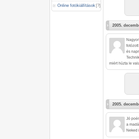
Online fotókiállítások
[
?
]
2005. decembe
Nagyon 
fotózot
és napr
Technik
miért húzta le vala
2005. decembe
Jó poén
a madár
Neked i