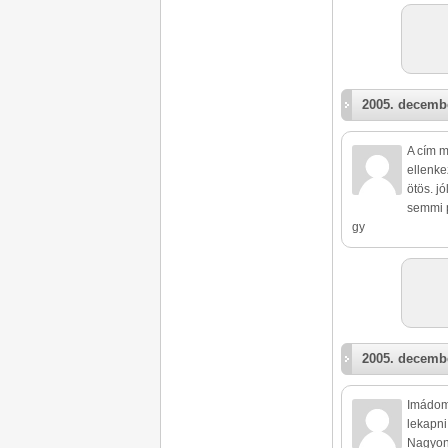
2005. decembe
A cím m
ellenke
ötös. j
semmi 
gy
2005. decembe
Imádom 
lekapni 
Nagyon 