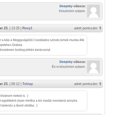
Deepsky
válasza:
Köszönöm szépen.
r 23.
| 13:25 |
Rony1
adott pontszám:
5
ez a kép a Meggyvágólól.Csodálatos szinek,remek munka.Illik
epekhez.Gratula.
észetesen boldog,békés karácsonyt.
Deepsky
válasza:
Én is köszönöm szépen.
r 23.
| 00:12 |
Tolnay
adott pontszám:
5
 kívánom neked is. :)
d egyébként olyan mintha a kis madár mondaná annyira
l belenéz a távoli obidba. :)