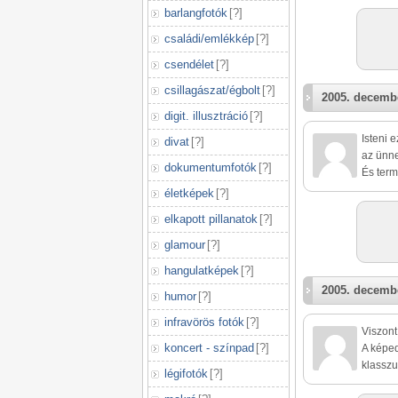
barlangfotók
[
?
]
családi/emlékkép
[
?
]
csendélet
[
?
]
csillagászat/égbolt
[
?
]
2005. decembe
digit. illusztráció
[
?
]
Isteni 
divat
[
?
]
az ünn
dokumentumfotók
[
?
]
És term
életképek
[
?
]
elkapott pillanatok
[
?
]
glamour
[
?
]
hangulatképek
[
?
]
2005. decembe
humor
[
?
]
infravörös fotók
[
?
]
Viszont
koncert - színpad
[
?
]
A képe
klasszu
légifotók
[
?
]