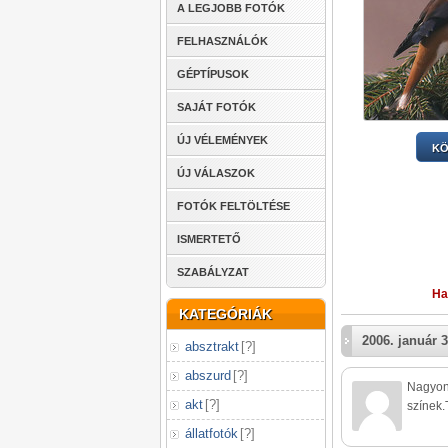
A LEGJOBB FOTÓK
FELHASZNÁLÓK
GÉPTÍPUSOK
SAJÁT FOTÓK
ÚJ VÉLEMÉNYEK
KÖ
ÚJ VÁLASZOK
FOTÓK FELTÖLTÉSE
ISMERTETŐ
SZABÁLYZAT
Ha
KATEGÓRIÁK
2006. január 3
absztrakt
[
?
]
abszurd
[
?
]
Nagyon 
akt
[
?
]
színek.
állatfotók
[
?
]