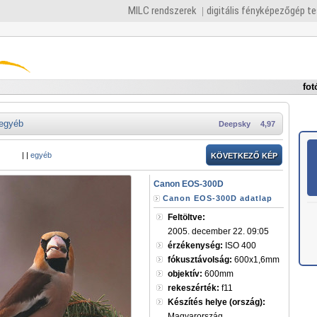
MILC rendszerek
digitális fényképezőgép t
fot
egyéb
Deepsky
4,97
|
|
egyéb
KÖVETKEZŐ KÉP
Canon EOS-300D
Canon EOS-300D adatlap
Feltöltve:
2005. december 22. 09:05
érzékenység:
ISO 400
fókusztávolság:
600x1,6mm
objektív:
600mm
rekeszérték:
f11
Készítés helye (ország):
Magyarország