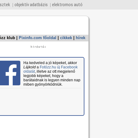
esztek
objektív adatbázis
elektromos autó
ózz klub
|
Pixinfo.com főoldal
|
cikkek
|
hírek
Ha kedveled a jó képeket, akkor
Lájkold
a
Fotózz.hu új Facebook
oldalát
, illetve az ott megjelenő
legjobb képeket, hogy a
barátaidnak is legyen minden nap
miben gyönyörködniük.