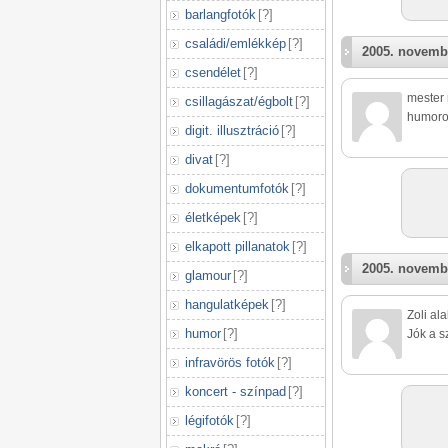
barlangfotók
[
?
]
családi/emlékkép
[
?
]
2005. novemb
csendélet
[
?
]
mester 
csillagászat/égbolt
[
?
]
humoro
digit. illusztráció
[
?
]
divat
[
?
]
dokumentumfotók
[
?
]
életképek
[
?
]
elkapott pillanatok
[
?
]
2005. novemb
glamour
[
?
]
hangulatképek
[
?
]
Zoli al
humor
[
?
]
Jók a sz
infravörös fotók
[
?
]
koncert - színpad
[
?
]
légifotók
[
?
]