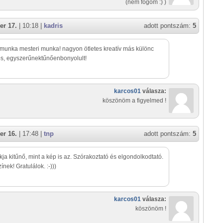
(nem fogom :) )
er 17.
| 10:18 |
kadris
adott pontszám:
5
munka mesteri munka! nagyon ötletes kreatív más különc
s, egyszerűnektűnőenbonyolult!
karcos01
válasza:
köszönöm a figyelmed !
er 16.
| 17:48 |
tnp
adott pontszám:
5
akja kitűnő, mint a kép is az. Szórakoztató és elgondolkodtató.
ínek! Gratulálok. :-)))
karcos01
válasza:
köszönöm !