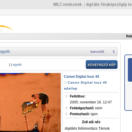
MILC rendszerek
digitális fényképezőgép t
fot
egyéb
karcos01
5
|
|
egyéb
KÖVETKEZŐ KÉP
Canon Digital Ixus 40
Canon Digital Ixus 40
adatlap
Feltöltve:
2005. november 16. 12:47
Feldolgozható:
nem
Pontozható:
igen
Zoli alá néz
digitális fotómontázs Tárnok