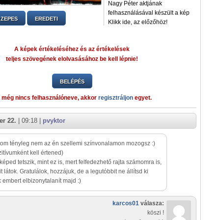
Nagy Péter aktjának
felhasználásával készült a kép
ZEPES
EREDETI
Klikk ide, az előzőhöz!
A képek értékeléséhez és az értékelések
teljes szövegének elolvasásához be kell lépnie!
BELÉPÉS
 még nincs felhasználóneve, akkor
regisztráljon
egyet.
r 22.
| 09:18 |
pvyktor
tom tényleg nem az én szellemi színvonalamon mozogsz :)
zitívumként kell értened)
 képed tetszik, mint ez is, mert felfedezhető rajta számomra is,
 látok. Gratulálok, hozzájuk, de a legutóbbit ne állítsd ki
 embert elbizonytalanít majd :)
karcos01
válasza:
köszi !