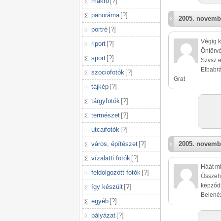
makró
[
?
]
panoráma
[
?
]
2005. novemb
portré
[
?
]
Végig k
riport
[
?
]
Öntörvé
sport
[
?
]
Szvsz e
Elbabrá
szociofotók
[
?
]
Grat
tájkép
[
?
]
tárgyfotók
[
?
]
természet
[
?
]
utcaifotók
[
?
]
város, építészet
[
?
]
2005. novemb
vízalatti fotók
[
?
]
Háát mi
feldolgozott fotók
[
?
]
Összeho
kepződik
így készült
[
?
]
Belenéz
egyéb
[
?
]
pályázat
[
?
]