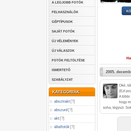
A LEGJOBB FOTÓK
KÖ
FELHASZNÁLÓK
GÉPTÍPUSOK
SAJÁT FOTÓK
ÚJ VÉLEMÉNYEK
ÚJ VÁLASZOK
Ha
FOTÓK FELTÖLTÉSE
ISMERTETŐ
2005. decembe
SZABÁLYZAT
Oké, lá
(Ezt po
KATEGÓRIÁK
A többi
absztrakt
[
?
]
hogy mit
soha, légyszi. Sok
abszurd
[
?
]
akt
[
?
]
állatfotók
[
?
]