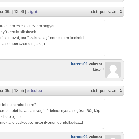
er 16.
| 13:06 |
tlight
adott pontszám:
5
likkeltem és csak néztem nagyot.
nyű kreativ alkotások.
rős sorozat, bár "szakmailag" nem tudom értékelni.
l az ember szeme rajtuk ;-)
karcos01
válasza:
köszi !
er 16.
| 12:55 |
sitselea
adott pontszám:
5
t lehet mondani erre?
rdol hetet-havat, azt végül értelmet nyer az egész. Sőt, kép
 belőle,....:)
nék a fejecskédbe, mikor ilyenen gondolkodsz...!
karcos01
válasza: