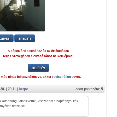
ZEPES
EREDETI
A képek értékeléséhez és az értékelések
teljes szövegének elolvasásához be kell lépnie!
BELÉPÉS
 még nincs felhasználóneve, akkor
regisztráljon
egyet.
 28.
| 20:11 |
herpe
adott pontszám:
5
sikátor hangulatát sikerült , visszaadni a napfénnyel kék
rnyékos részekkel.