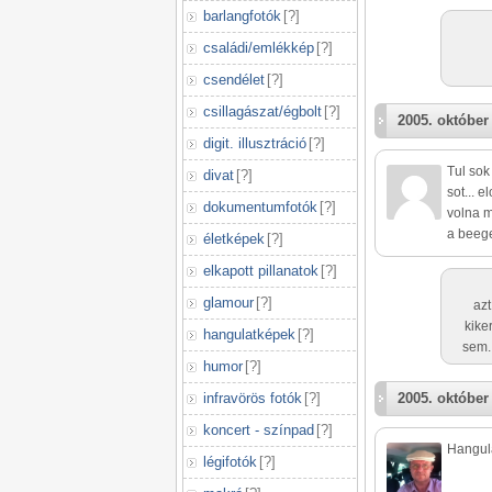
barlangfotók
[
?
]
családi/emlékkép
[
?
]
csendélet
[
?
]
csillagászat/égbolt
[
?
]
2005. október 
digit. illusztráció
[
?
]
Tul sok
divat
[
?
]
sot... e
dokumentumfotók
[
?
]
volna m
a beege
életképek
[
?
]
elkapott pillanatok
[
?
]
glamour
[
?
]
azt
kike
hangulatképek
[
?
]
sem.
humor
[
?
]
infravörös fotók
[
?
]
2005. október 
koncert - színpad
[
?
]
Hangula
légifotók
[
?
]