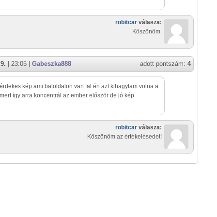
robitcar
válasza:
Köszönöm.
9.
| 23:05 |
Gabeszka888
adott pontszám:
4
érdekes kép ami baloldalon van fal én azt kihagytam volna a
mert így arra koncentrál az ember először de jó kép
robitcar
válasza:
Köszönöm az értékelésedet!