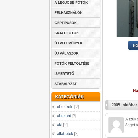
A LEGJOBB FOTÓK
FELHASZNÁLÓK
GÉPTÍPUSOK
SAJÁT FOTÓK
ÚJ VÉLEMÉNYEK
KÖ
ÚJ VÁLASZOK
FOTÓK FELTÖLTÉSE
ISMERTETŐ
SZABÁLYZAT
Ha
KATEGÓRIÁK
2005. október
absztrakt
[
?
]
abszurd
[
?
]
A szük 
akt
[
?
]
éggel á
állatfotók
[
?
]