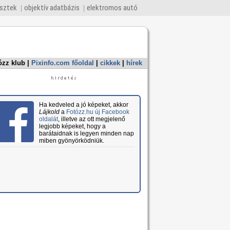
esztek
objektív adatbázis
elektromos autó
ózz klub
|
Pixinfo.com főoldal
|
cikkek
|
hírek
Ha kedveled a jó képeket, akkor
Lájkold
a
Fotózz.hu új Facebook
oldalát
, illetve az ott megjelenő
legjobb képeket, hogy a
barátaidnak is legyen minden nap
miben gyönyörködniük.