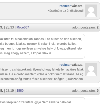
robitcar
válasza:
Köszönöm az értékelésed!
9.
| 23:33 |
Mice007
adott pontszám:
2
 az ures fal a bal oldalon, raadasul az a racs se dob a kepen,
lol a beegett falak se neznek ki valami jol... elorebb kellett
eg menni, hogy ne ilyen arnyekos helyrol fotozz, elkerulheto
s, meg ahogy nezem, a kopar falak is.
robitcar
válasza:
 hiszem, a sikátorok már ilyenek, hogy lehetetlen az üres falak
rülése. Ha előrébb mentem volna a bokor nem látszana. Az ég
 szerintem az ég fontos része a képnek. beégés. :) Köszönöm.
9.
| 23:19 |
1960
adott pontszám:
5
tos szép kép.Szerintem igy jó.Nem zavar a baloldal.