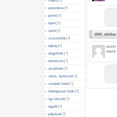
makró
[
?
]
panoráma
[
?
]
portré
[
?
]
riport
[
?
]
sport
[
?
]
2005. október 
szociofotók
[
?
]
tájkép
[
?
]
igazán 
képből 
tárgyfotók
[
?
]
természet
[
?
]
utcaifotók
[
?
]
város, építészet
[
?
]
vízalatti fotók
[
?
]
feldolgozott fotók
[
?
]
így készült
[
?
]
egyéb
[
?
]
pályázat
[
?
]