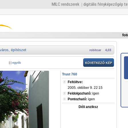
MILC rendszerek
digitális fényképezőgép t
fot
város, építészet
robitcar
4,03
|
|
egyéb
KÖVETKEZŐ KÉP
Trust 760
Feltöltve:
2005. október 9. 22:15
Feldolgozható:
igen
Pontozható:
igen
Déli anziksz