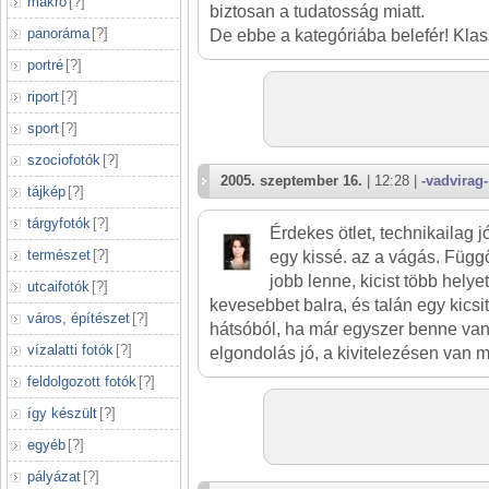
makró
[
?
]
biztosan a tudatosság miatt.
panoráma
[
?
]
De ebbe a kategóriába belefér! Klas
portré
[
?
]
riport
[
?
]
sport
[
?
]
szociofotók
[
?
]
2005. szeptember 16.
| 12:28 |
-vadvirag-
tájkép
[
?
]
tárgyfotók
[
?
]
Érdekes ötlet, technikailag j
természet
[
?
]
egy kissé. az a vágás. Füg
jobb lenne, kicist több helyet
utcaifotók
[
?
]
kevesebbet balra, és talán egy kicsi
város, építészet
[
?
]
hátsóból, ha már egyszer benne van
vízalatti fotók
[
?
]
elgondolás jó, a kivitelezésen van m
feldolgozott fotók
[
?
]
így készült
[
?
]
egyéb
[
?
]
pályázat
[
?
]