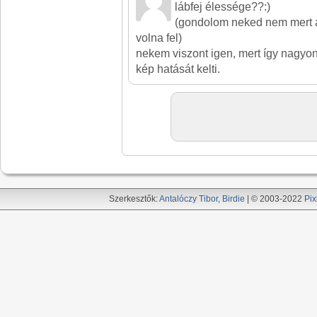
lábfej élessége??:)
(gondolom neked nem mert a
volna fel)
nekem viszont igen, mert így nagyon 
kép hatását kelti.
Szerkesztők:
Antalóczy Tibor
,
Birdie
| © 2003-2022
Pix