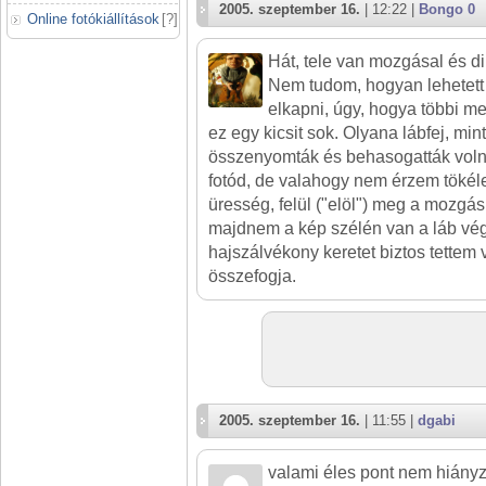
2005. szeptember 16.
| 12:22 |
Bongo 0
Online fotókiállítások
[
?
]
Hát, tele van mozgásal és di
Nem tudom, hogyan lehetett 
elkapni, úgy, hogya többi m
ez egy kicsit sok. Olyana lábfej, min
összenyomták és behasogatták volna
fotód, de valahogy nem érzem tökél
üresség, felül ("elöl") meg a mozgá
majdnem a kép szélén van a láb vé
hajszálvékony keretet biztos tettem v
összefogja.
2005. szeptember 16.
| 11:55 |
dgabi
valami éles pont nem hiányz