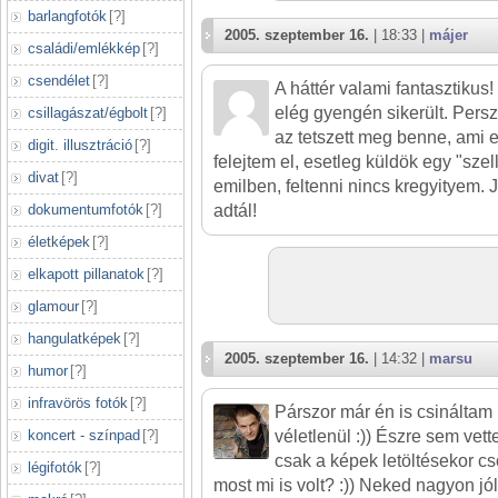
barlangfotók
[
?
]
2005. szeptember 16.
| 18:33 |
májer
családi/emlékkép
[
?
]
csendélet
[
?
]
A háttér valami fantasztikus
elég gyengén sikerült. Pers
csillagászat/égbolt
[
?
]
az tetszett meg benne, ami
digit. illusztráció
[
?
]
felejtem el, esetleg küldök egy "sze
divat
[
?
]
emilben, feltenni nincs kregyityem. 
adtál!
dokumentumfotók
[
?
]
életképek
[
?
]
elkapott pillanatok
[
?
]
glamour
[
?
]
hangulatképek
[
?
]
2005. szeptember 16.
| 14:32 |
marsu
humor
[
?
]
infravörös fotók
[
?
]
Párszor már én is csináltam
véletlenül :)) Észre sem vet
koncert - színpad
[
?
]
csak a képek letöltésekor c
légifotók
[
?
]
most mi is volt? :)) Neked nagyon jól