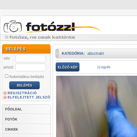
BELÉPÉS
absztrakt
KATEGÓRIA:
név
jelszó
|
|
egyéb
ELŐZŐ KÉP
Automatikus belépés
REGISZTRÁCIÓ
ELFELEJTETT JELSZÓ
FŐOLDAL
FOTÓK
CIKKEK