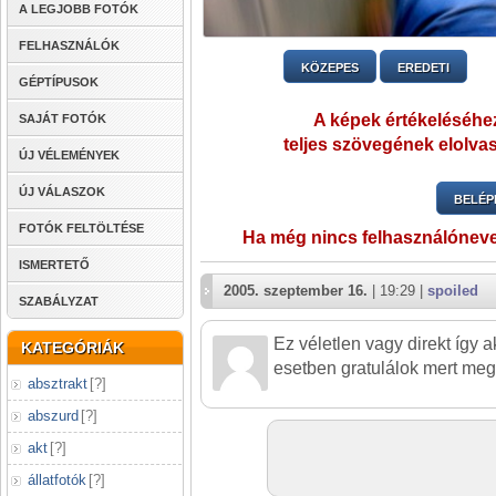
A LEGJOBB FOTÓK
FELHASZNÁLÓK
KÖZEPES
EREDETI
GÉPTÍPUSOK
A képek értékeléséhez
SAJÁT FOTÓK
teljes szövegének elolvas
ÚJ VÉLEMÉNYEK
ÚJ VÁLASZOK
BELÉP
FOTÓK FELTÖLTÉSE
Ha még nincs felhasználónev
ISMERTETŐ
2005. szeptember 16.
| 19:29 |
spoiled
SZABÁLYZAT
Ez véletlen vagy direkt így 
KATEGÓRIÁK
esetben gratulálok mert meg
absztrakt
[
?
]
abszurd
[
?
]
akt
[
?
]
állatfotók
[
?
]