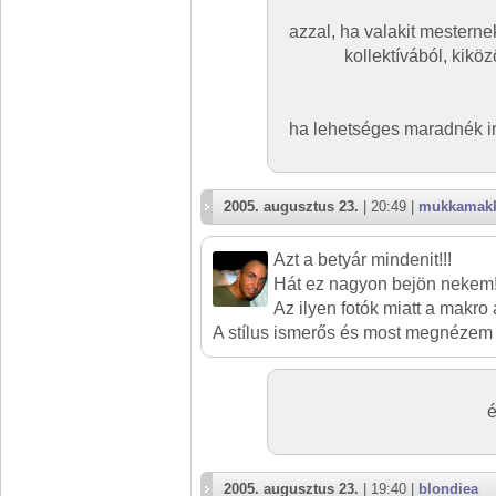
azzal, ha valakit mesterne
kollektívából, kiköz
ha lehetséges maradnék i
2005. augusztus 23.
| 20:49 |
mukkamak
Azt a betyár mindenit!!!
Hát ez nagyon bejön nekem!
Az ilyen fotók miatt a makro
A stílus ismerős és most megnézem k
é
2005. augusztus 23.
| 19:40 |
blondiea