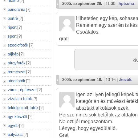
makró
[
?
]
2005. szeptember 28.
| 11:30 |
hptsoha
panoráma
[
?
]
Hihetetlen egy kép, sohasem 
portré
[
?
]
Remélem egy szer én is kés
riport
[
?
]
Csoálatos.
sport
[
?
]
grat!
szociofotók
[
?
]
tájkép
[
?
]
kí
tárgyfotók
[
?
]
természet
[
?
]
2005. szeptember 18.
| 13:16 |
.kozák.
utcaifotók
[
?
]
város, építészet
[
?
]
Igen az ilyen jellegű képek 
vízalatti fotók
[
?
]
kategórián és művészi érték
feldolgozott fotók
[
?
]
absztakt alkotások ezek.
Persze nincs sok belőlük az oldalon
így készült
[
?
]
Na ezt jól megaszontam.
egyéb
[
?
]
Lényeg, hogy egyedülálló.
pályázat
[
?
]
Grat