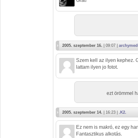
Grat!
2005. szeptember 16.
| 09:07 |
archymed
Szem kell az ilyen kephez. 
lattam ilyen jo fotot.
ezt örömmel 
2005. szeptember 14.
| 16:23 |
.K2.
Ez nem is makró, ez egy hang
Fantasztikus alkotás.