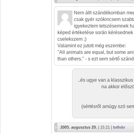
Nem állt szándékomban megs
csak gyér szókincsem szabta
igyekeztem tetszésemnek ha
képed értékelése során kérésednek
cselekszem ;)
Valamint ez jutott még eszembe:
"All animals are equal, but some an
than others." - s ezt sem sértő szán
..és ugye van a klasszikus
na akkor előszö
(sértésről amúgy szó se
2005. augusztus 29.
| 15:21 |
tothdo