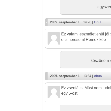
egyszer
2005. szeptember 1.
| 14:28 |
OniX
Ez valami eszméletlenül jól si
elismerésem! Remek kép
köszönöm sz
2005. szeptember 1.
| 13:34 |
Akuo
Ez zseniális. Mást nem tudo
egy 5-öst.