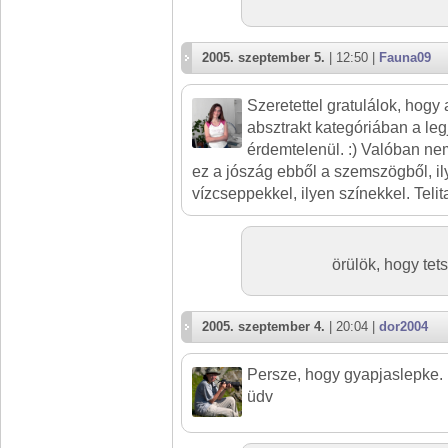
2005. szeptember 5.
| 12:50 |
Fauna09
Szeretettel gratulálok, hogy a
absztrakt kategóriában a l
érdemtelenül. :) Valóban n
ez a jószág ebből a szemszögből, il
vízcseppekkel, ilyen színekkel. Telita
örülök, hogy te
2005. szeptember 4.
| 20:04 |
dor2004
Persze, hogy gyapjaslepke. :)
üdv