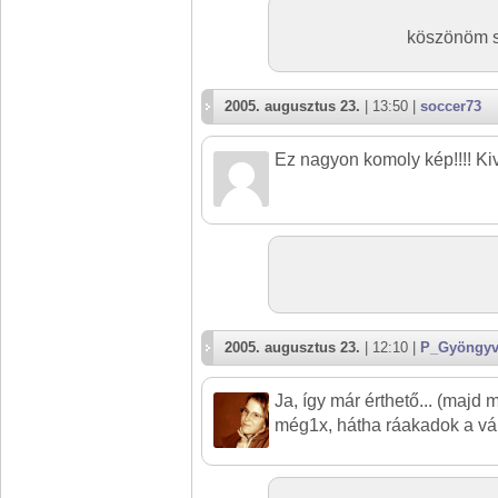
köszönöm sz
2005. augusztus 23.
| 13:50 |
soccer73
Ez nagyon komoly kép!!!! Ki
2005. augusztus 23.
| 12:10 |
P_Gyöngyv
Ja, így már érthető... (maj
még1x, hátha ráakadok a vál