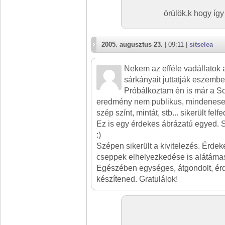
örülök,k hogy íg
2005. augusztus 23.
| 09:11 |
sitselea
Nekem az efféle vadállatok a
sárkányait juttatják eszembe
Próbálkoztam én is már a S
eredmény nem publikus, mindeneset
szép színt, mintát, stb... sikerült fel
Ez is egy érdekes ábrázatú egyed. 
:)
Szépen sikerült a kivitelezés. Érdek
cseppek elhelyezkedése is alátámas
Egészében egységes, átgondolt, érde
készítened. Gratulálok!