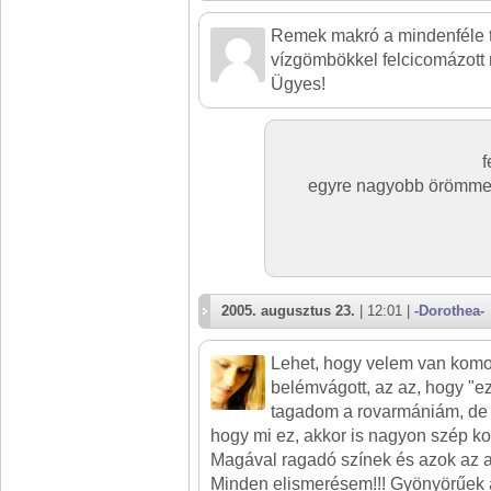
Remek makró a mindenféle to
vízgömbökkel felcicomázott 
Ügyes!
f
egyre nagyobb örömmel
2005. augusztus 23.
| 12:01 |
-Dorothea-
Lehet, hogy velem van komol
belémvágott, az az, hogy "e
tagadom a rovarmániám, de
hogy mi ez, akkor is nagyon szép k
Magával ragadó színek és azok az a
Minden elismerésem!!! Gyönyörűek 