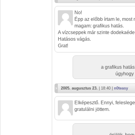
No!
Épp az előbb írtam le, most
magam: grafikus hatás.
A vízcseppek már szinte dodekaéder
Hatásos vágás.
Grat!
a grafikus hatás
úgyhogy 
2005. augusztus 23.
| 18:40 |
n0teasy
Elképesztő. Ennyi, feleslege
gratulálni jöttem.
örülök, hogy