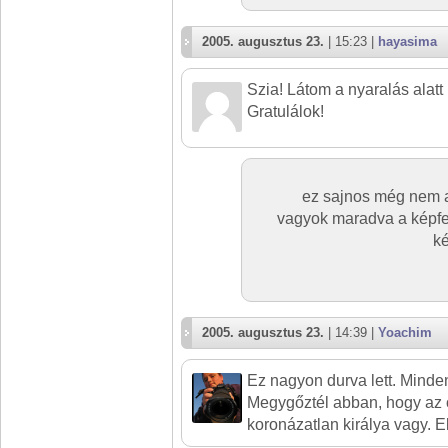
2005. augusztus 23.
| 15:23 |
hayasima
Szia! Látom a nyaralás alatt i
Gratulálok!
ez sajnos még nem a 
vagyok maradva a képfe
ké
2005. augusztus 23.
| 14:39 |
Yoachim
Ez nagyon durva lett. Minden
Megygőztél abban, hogy az o
koronázatlan királya vagy. E