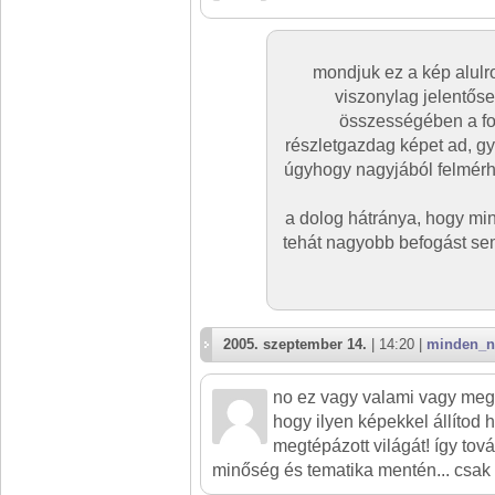
mondjuk ez a kép alulro
viszonylag jelentős
összességében a for
részletgazdag képet ad, gy
úgyhogy nagyjából felmérh
a dolog hátránya, hogy mint
tehát nagyobb befogást se
2005. szeptember 14.
| 14:20 |
minden_ni
no ez vagy valami vagy megy
hogy ilyen képekkel állítod h
megtépázott világát! így tov
minőség és tematika mentén... csak g