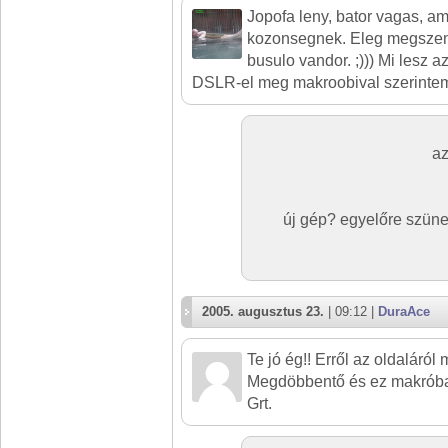
Jopofa leny, bator vagas, am
kozonsegnek. Eleg megszem
busulo vandor. ;))) Mi lesz 
DSLR-el meg makroobival szerintem 
az
új gép? egyelőre szüne
2005. augusztus 23.
| 09:12 |
DuraAce
Te jó ég!! Erről az oldaláró
Megdöbbentő és ez makróban
Grt.