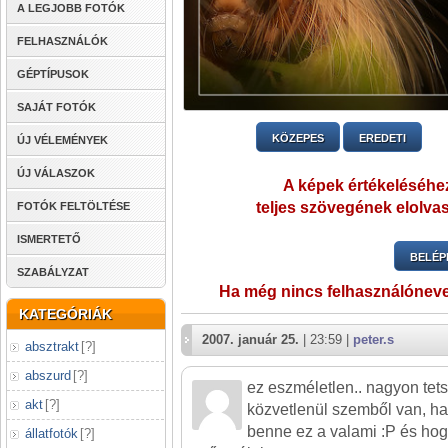
A LEGJOBB FOTÓK
FELHASZNÁLÓK
GÉPTÍPUSOK
SAJÁT FOTÓK
KÖZEPES
EREDETI
ÚJ VÉLEMÉNYEK
ÚJ VÁLASZOK
A képek értékeléséhez
teljes szövegének elolvas
FOTÓK FELTÖLTÉSE
ISMERTETŐ
BELÉP
SZABÁLYZAT
Ha még nincs felhasználónev
KATEGÓRIÁK
2007. január 25.
| 23:59 |
peter.s
absztrakt
[
?
]
abszurd
[
?
]
ez eszméletlen.. nagyon tet
akt
[
?
]
közvetlenül szemből van, ha
benne ez a valami :P és hog
állatfotók
[
?
]