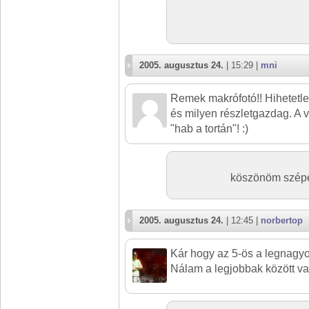
2005. augusztus 24.
| 15:29 |
mni
Remek makrófotó!! Hihetetle
és milyen részletgazdag. A 
"hab a tortán"! :)
köszönöm szépen
2005. augusztus 24.
| 12:45 |
norbertop
Kár hogy az 5-ös a legnagyo
Nálam a legjobbak között va