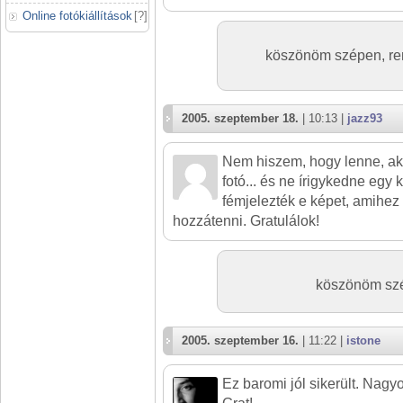
Online fotókiállítások
[
?
]
köszönöm szépen, rem
2005. szeptember 18.
| 10:13 |
jazz93
Nem hiszem, hogy lenne, ak
fotó... és ne írigykedne egy 
fémjelezték e képet, amihez
hozzátenni. Gratulálok!
köszönöm szép
2005. szeptember 16.
| 11:22 |
istone
Ez baromi jól sikerült. Nagyo