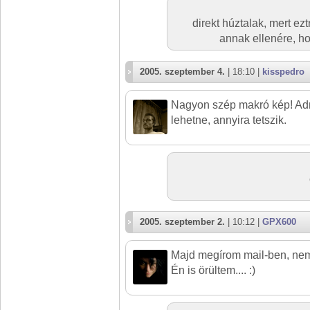
direkt húztalak, mert ezt
annak ellenére, ho
2005. szeptember 4.
| 18:10 |
kisspedro
Nagyon szép makró kép! Adné
lehetne, annyira tetszik.
2005. szeptember 2.
| 10:12 |
GPX600
Majd megírom mail-ben, nem 
Én is örültem.... :)