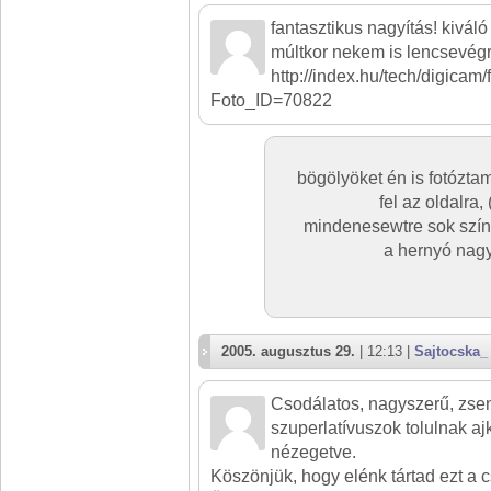
fantasztikus nagyítás! kiváló
múltkor nekem is lencsevégr
http://index.hu/tech/digicam
Foto_ID=70822
bögölyöket én is fotózta
fel az oldalra,
mindenesewtre sok szín
a hernyó nagy
2005. augusztus 29.
| 12:13 |
Sajtocska_
Csodálatos, nagyszerű, zse
szuperlatívuszok tolulnak a
nézegetve.
Köszönjük, hogy elénk tártad ezt a c