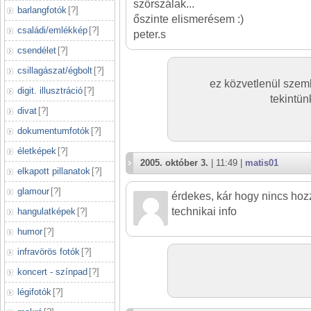
szőrszálak...
barlangfotók
[
?
]
őszinte elismerésem :)
családi/emlékkép
[
?
]
peter.s
csendélet
[
?
]
csillagászat/égbolt
[
?
]
ez közvetlenül szemb
digit. illusztráció
[
?
]
tekintü
divat
[
?
]
dokumentumfotók
[
?
]
életképek
[
?
]
2005. október 3.
| 11:49 |
matis01
elkapott pillanatok
[
?
]
glamour
[
?
]
érdekes, kár hogy nincs hoz
technikai info
hangulatképek
[
?
]
humor
[
?
]
infravörös fotók
[
?
]
koncert - színpad
[
?
]
légifotók
[
?
]