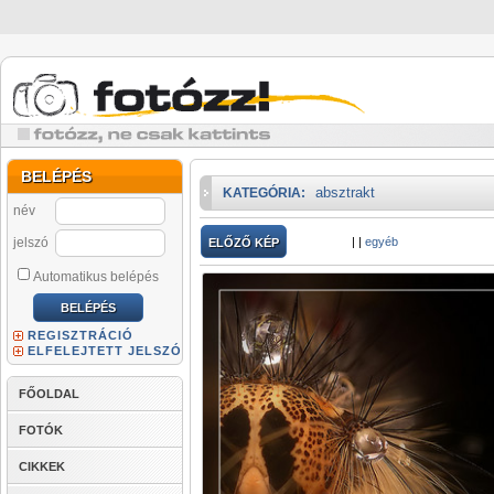
BELÉPÉS
absztrakt
KATEGÓRIA:
név
jelszó
|
|
egyéb
ELŐZŐ KÉP
Automatikus belépés
REGISZTRÁCIÓ
ELFELEJTETT JELSZÓ
FŐOLDAL
FOTÓK
CIKKEK