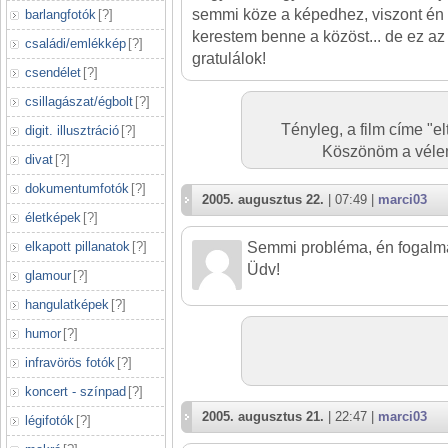
semmi köze a képedhez, viszont én
barlangfotók
[
?
]
kerestem benne a közöst... de ez az 
családi/emlékkép
[
?
]
gratulálok!
csendélet
[
?
]
csillagászat/égbolt
[
?
]
Tényleg, a film címe "el
digit. illusztráció
[
?
]
Köszönöm a vélem
divat
[
?
]
dokumentumfotók
[
?
]
2005. augusztus 22.
| 07:49 |
marci03
életképek
[
?
]
Semmi probléma, én fogalma
elkapott pillanatok
[
?
]
Üdv!
glamour
[
?
]
hangulatképek
[
?
]
humor
[
?
]
infravörös fotók
[
?
]
koncert - színpad
[
?
]
2005. augusztus 21.
| 22:47 |
marci03
légifotók
[
?
]