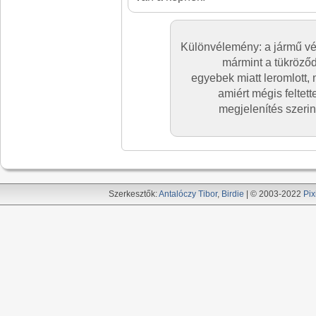
Különvélemény: a jármű vé
mármint a tükröző
egyebek miatt leromlott, 
amiért mégis feltett
megjelenítés szeri
Szerkesztők:
Antalóczy Tibor
,
Birdie
| © 2003-2022
Pix