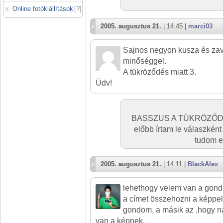
Online fotókiállítások
[
?
]
2005. augusztus 21.
| 14:45 |
marci03
Sajnos negyon kusza és zav
minőséggel.
A tükröződés miatt 3.
Üdv!
BASSZUS A TÜKRÖZŐDÉS 
előbb írtam le válaszkén
tudom e
2005. augusztus 21.
| 14:11 |
BlackAlex
lehethogy velem van a gond
a címet összehozni a képpel
gondom, a másik az ,hogy 
van a képnek.