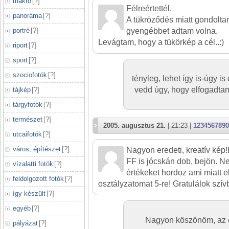
makró
[
?
]
Félreértettél.
panoráma
[
?
]
A tükröződés miatt gondolta
gyengébbet adtam volna.
portré
[
?
]
Levágtam, hogy a tükörkép a cél..:)
riport
[
?
]
sport
[
?
]
szociofotók
[
?
]
tényleg, lehet így is-úgy is 
vedd úgy, hogy elfogadta
tájkép
[
?
]
tárgyfotók
[
?
]
természet
[
?
]
2005. augusztus 21.
| 21:23 |
1234567890
utcaifotók
[
?
]
város, építészet
[
?
]
Nagyon eredeti, kreatív kép
FF is jócskán dob, bejön. N
vízalatti fotók
[
?
]
értékeket hordoz ami miatt e
feldolgozott fotók
[
?
]
osztályzatomat 5-re! Gratulálok szív
így készült
[
?
]
egyéb
[
?
]
Nagyon köszönöm, az er
pályázat
[
?
]