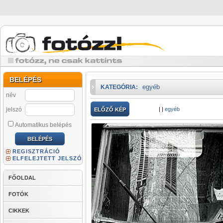
BELÉPÉS
egyéb
KATEGÓRIA:
név
jelszó
|
|
egyéb
ELŐZŐ KÉP
Automatikus belépés
REGISZTRÁCIÓ
ELFELEJTETT JELSZÓ
FŐOLDAL
FOTÓK
CIKKEK