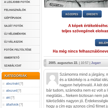
A LEGJOBB FOTÓK
FELHASZNÁLÓK
KÖZEPES
EREDETI
GÉPTÍPUSOK
A képek értékeléséhez
SAJÁT FOTÓK
teljes szövegének elolvas
ÚJ VÉLEMÉNYEK
ÚJ VÁLASZOK
BELÉP
FOTÓK FELTÖLTÉSE
Ha még nincs felhasználónev
ISMERTETŐ
2005. augusztus 22.
| 10:57 |
Jugarr
SZABÁLYZAT
Számomra mind a járgány, má
KATEGÓRIÁK
és a tükörkép is a múltat idé
absztrakt
[
?
]
nagyon helyénvaló. A két dol
bár tudom, számodra nem ez volt a 
abszurd
[
?
]
meglátás... Nekem biztosan nem jut
akt
[
?
]
tükröződés nagyon jó. Érdekesség
állatfotók
[
?
]
hogy a cím egy azonos című filmet 