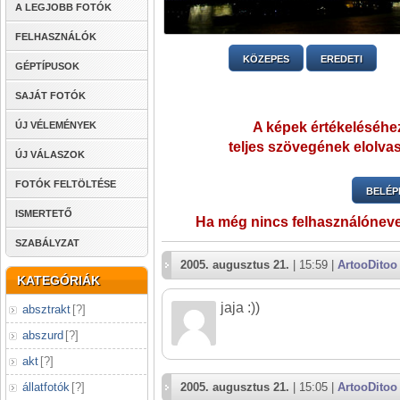
A LEGJOBB FOTÓK
FELHASZNÁLÓK
KÖZEPES
EREDETI
GÉPTÍPUSOK
SAJÁT FOTÓK
ÚJ VÉLEMÉNYEK
A képek értékeléséhez
teljes szövegének elolvas
ÚJ VÁLASZOK
FOTÓK FELTÖLTÉSE
BELÉP
ISMERTETŐ
Ha még nincs felhasználónev
SZABÁLYZAT
2005. augusztus 21.
| 15:59 |
ArtooDitoo
KATEGÓRIÁK
jaja :))
absztrakt
[
?
]
abszurd
[
?
]
akt
[
?
]
állatfotók
[
?
]
2005. augusztus 21.
| 15:05 |
ArtooDitoo