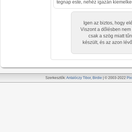
tegnap este, nehéz igazán kiemelkedő
Igen az biztos, hogy el
Viszont a dőlésben nem 
csak a szög miatt tűn
készült, és az azon lévő
Szerkesztők:
Antalóczy Tibor
,
Birdie
| © 2003-2022
Pix