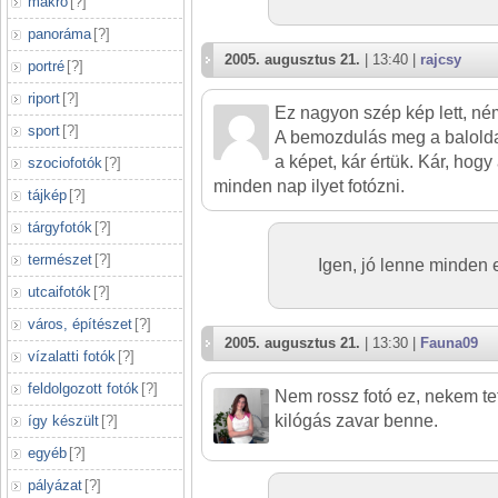
makró
[
?
]
panoráma
[
?
]
2005. augusztus 21.
| 13:40 |
rajcsy
portré
[
?
]
riport
[
?
]
Ez nagyon szép kép lett, ném
sport
[
?
]
A bemozdulás meg a baloldal
a képet, kár értük. Kár, hog
szociofotók
[
?
]
minden nap ilyet fotózni.
tájkép
[
?
]
tárgyfotók
[
?
]
természet
[
?
]
Igen, jó lenne minden es
utcaifotók
[
?
]
város, építészet
[
?
]
2005. augusztus 21.
| 13:30 |
Fauna09
vízalatti fotók
[
?
]
feldolgozott fotók
[
?
]
Nem rossz fotó ez, nekem tet
kilógás zavar benne.
így készült
[
?
]
egyéb
[
?
]
pályázat
[
?
]