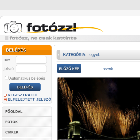
BELÉPÉS
egyéb
KATEGÓRIA:
név
jelszó
|
|
egyéb
ELŐZŐ KÉP
Automatikus belépés
REGISZTRÁCIÓ
ELFELEJTETT JELSZÓ
FŐOLDAL
FOTÓK
CIKKEK