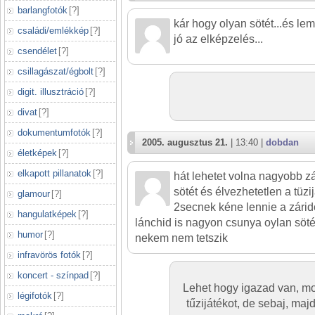
barlangfotók
[
?
]
kár hogy olyan sötét...és le
családi/emlékkép
[
?
]
jó az elképzelés...
csendélet
[
?
]
csillagászat/égbolt
[
?
]
digit. illusztráció
[
?
]
divat
[
?
]
dokumentumfotók
[
?
]
2005. augusztus 21.
| 13:40 |
dobdan
életképek
[
?
]
elkapott pillanatok
[
?
]
hát lehetet volna nagyobb z
sötét és élvezhetetlen a tü
glamour
[
?
]
2secnek kéne lennie a zárid
hangulatképek
[
?
]
lánchid is nagyon csunya oylan söt
humor
[
?
]
nekem nem tetszik
infravörös fotók
[
?
]
koncert - színpad
[
?
]
Lehet hogy igazad van, m
légifotók
[
?
]
tűzijátékot, de sebaj, majd