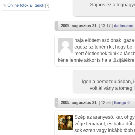
Sajnos ez a legnagy
Online fotókiállítások
[
?
]
2005. augusztus 21.
| 13:17 |
dallas-one
naja elöttem szólónak igaza
egészíszíteném ki, hogy be i
mert életlennek tünik a lánc
kéne lennie akkor is ha a tüzijátékre
Igen a bemozdulásban, i
volt állvány a tömeg í
2005. augusztus 21.
| 12:56 |
Bongo 0
Szép az aranyeső, kár, ohgy
vége lemaradt, és balra dől 
sok ezren vagy inkább több t