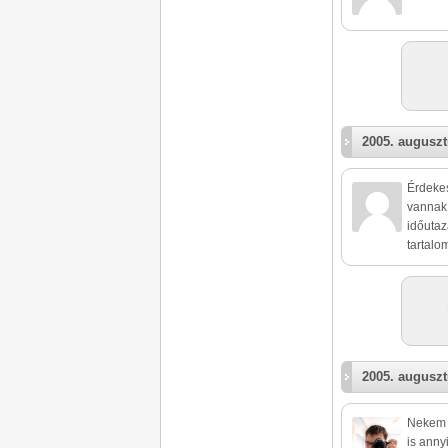
2005. auguszt
Érdeke
vannak 
időutaz
tartalom
2005. auguszt
Nekem i
is anny