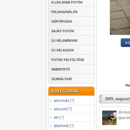
A LEGJOBB FOTÓK
FELHASZNÁLÓK
GÉPTÍPUSOK
SAJÁT FOTÓK
ÚJ VÉLEMÉNYEK
KÖ
ÚJ VÁLASZOK
FOTÓK FELTÖLTÉSE
ISMERTETŐ
SZABÁLYZAT
Ha
KATEGÓRIÁK
2005. auguszt
absztrakt
[
?
]
abszurd
[
?
]
Jól ész
akt
[
?
]
igazi k
állatfotók
[
?
]