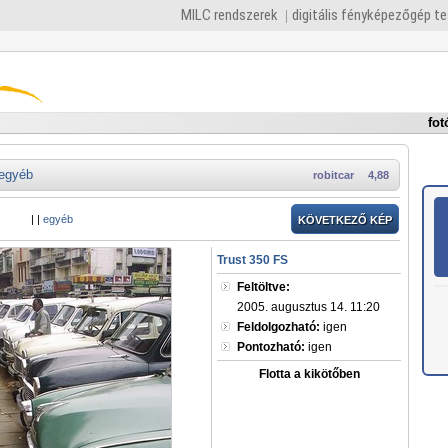
MILC rendszerek
digitális fényképezőgép t
fot
egyéb
robitcar
4,88
|
|
egyéb
KÖVETKEZŐ KÉP
Trust 350 FS
Feltöltve:
2005. augusztus 14. 11:20
Feldolgozható:
igen
Pontozható:
igen
Flotta a kikötőben