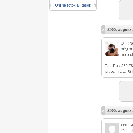
Online fotókiállítások
[
?
]
2005. auguszt
OFF: Ne
még ma 
motorok
Ez a Trust 350 FS
túrbózni rajta PS
2005. auguszt
szerint
fekete,