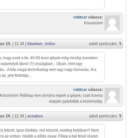
robitcar
válasza:
Köszönöm!
us 14.
| 11:34 |
kbadam_index
adott pontszám:
5
s, hogy ezek a kb. 40-50 éves gépek még mindig üzemben
valamelyik távoli (?) országban... Olyan, mint egy
ás... A kép maga technikailag nem egy nagy durranás, itt a
 az, ami földobja...
robitcar
válasza:
Köszönöm! Állítólag nem annyira régiek a gépek, csak licensz
alapján gyártották a közelmúltig.
us 14.
| 11:34 |
acsakos
adott pontszám:
5
s tetszik, igazi életkép. Hol készült, esetleg Indiában? Nem
ira az ember, inkább a dőlés zavar. Főleg a bal felső részen