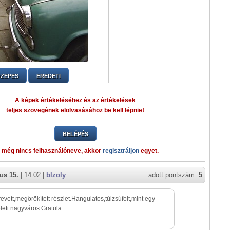
ZEPES
EREDETI
A képek értékeléséhez és az értékelések
teljes szövegének elolvasásához be kell lépnie!
BELÉPÉS
 még nincs felhasználóneve, akkor
regisztráljon
egyet.
us 15.
| 14:02 |
blzoly
adott pontszám:
5
revett,megörökített részlet.Hangulatos,túlzsúfolt,mint egy
eleti nagyváros.Gratula