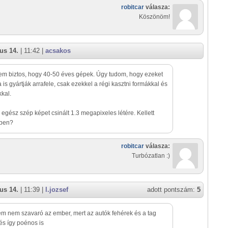
robitcar
válasza:
Köszönöm!
us 14.
| 11:42 |
acsakos
m biztos, hogy 40-50 éves gépek. Úgy tudom, hogy ezeket
is gyártják arrafele, csak ezekkel a régi kasztni formákkal és
kal.
 egész szép képet csinált 1.3 megapixeles létére. Kellett
-ben?
robitcar
válasza:
Turbózatlan :)
us 14.
| 11:39 |
l.jozsef
adott pontszám:
5
em nem szavaró az ember, mert az autók fehérek és a tag
 és így poénos is