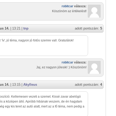
robitcar
válasza:
Köszönöm az értékelést!
us 14.
| 13:21 |
tnp
adott pontszám:
5
 'ív', jó téma, nagyon jó fotós szemre vall. Gratulálok!
robitcar
válasza:
Jaj, ez nagyon jólesik! :) Köszönöm!
us 14.
| 13:15 |
Akylleus
adott pontszám:
4
ozíció. Kellemesen vezeti a szemet. Kissé zavar abelógó
és a középen álló. Apróbb hibának veszem, de én hagytam
ég egy kis teret az autó alatt, mert az a fő téma, nem pedig a