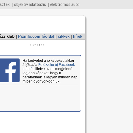
esztek
objektív adatbázis
elektromos autó
ózz klub
|
Pixinfo.com főoldal
|
cikkek
|
hírek
Ha kedveled a jó képeket, akkor
Lájkold
a
Fotózz.hu új Facebook
oldalát
, illetve az ott megjelenő
legjobb képeket, hogy a
barátaidnak is legyen minden nap
miben gyönyörködniük.