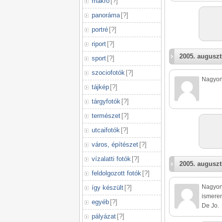
makró
[
?
]
panoráma
[
?
]
portré
[
?
]
riport
[
?
]
2005. auguszt
sport
[
?
]
szociofotók
[
?
]
Nagyon 
tájkép
[
?
]
tárgyfotók
[
?
]
természet
[
?
]
utcaifotók
[
?
]
város, építészet
[
?
]
vízalatti fotók
[
?
]
2005. auguszt
feldolgozott fotók
[
?
]
Nagyon 
így készült
[
?
]
ismerem
egyéb
[
?
]
De Jo.
pályázat
[
?
]