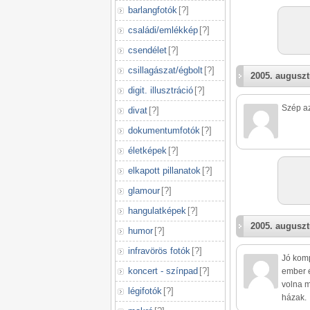
barlangfotók
[
?
]
családi/emlékkép
[
?
]
csendélet
[
?
]
csillagászat/égbolt
[
?
]
2005. auguszt
digit. illusztráció
[
?
]
Szép az
divat
[
?
]
dokumentumfotók
[
?
]
életképek
[
?
]
elkapott pillanatok
[
?
]
glamour
[
?
]
hangulatképek
[
?
]
2005. auguszt
humor
[
?
]
infravörös fotók
[
?
]
Jó komp
koncert - színpad
[
?
]
ember 
volna m
légifotók
[
?
]
házak.