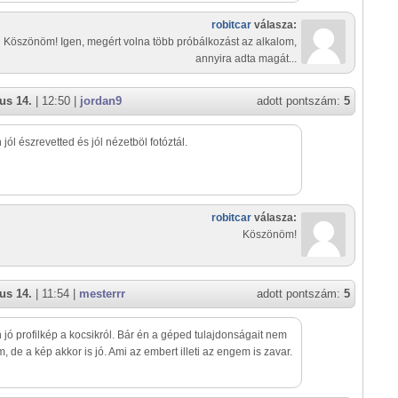
robitcar
válasza:
Köszönöm! Igen, megért volna több próbálkozást az alkalom,
annyira adta magát...
us 14.
| 12:50 |
jordan9
adott pontszám:
5
jól észrevetted és jól nézetböl fotóztál.
robitcar
válasza:
Köszönöm!
us 14.
| 11:54 |
mesterrr
adott pontszám:
5
jó profilkép a kocsikról. Bár én a géped tulajdonságait nem
, de a kép akkor is jó. Ami az embert illeti az engem is zavar.