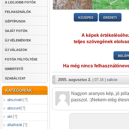
A LEGJOBB FOTÓK
FELHASZNÁLÓK
KÖZEPES
EREDETI
GÉPTÍPUSOK
SAJÁT FOTÓK
A képek értékeléséhez
ÚJ VÉLEMÉNYEK
teljes szövegének elolvas
ÚJ VÁLASZOK
BELÉP
FOTÓK FELTÖLTÉSE
Ha még nincs felhasználónev
ISMERTETŐ
SZABÁLYZAT
2005. augusztus 2.
| 07:16 |
calcio
KATEGÓRIÁK
Nagyon aranyos kép, jó pillan
passzol. :)Nekem elég élesn
absztrakt
[
?
]
abszurd
[
?
]
akt
[
?
]
állatfotók
[
?
]