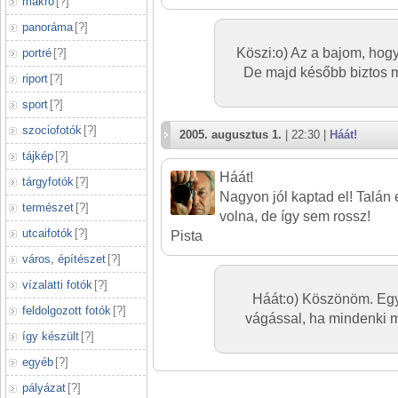
makró
[
?
]
panoráma
[
?
]
Köszi:o) Az a bajom, hog
portré
[
?
]
De majd később biztos 
riport
[
?
]
sport
[
?
]
szociofotók
[
?
]
2005. augusztus 1.
| 22:30 |
Háát!
tájkép
[
?
]
Háát!
tárgyfotók
[
?
]
Nagyon jól kaptad el! Talán 
természet
[
?
]
volna, de így sem rossz!
utcaifotók
[
?
]
Pista
város, építészet
[
?
]
vízalatti fotók
[
?
]
Háát:o) Köszönöm. Eg
feldolgozott fotók
[
?
]
vágással, ha mindenki 
így készült
[
?
]
egyéb
[
?
]
pályázat
[
?
]