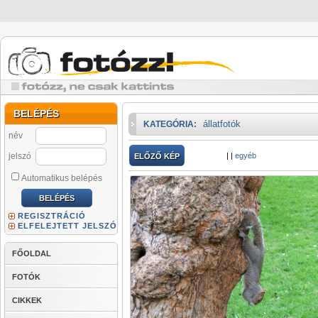
BELÉPÉS
állatfotók
KATEGÓRIA:
név
jelszó
|
|
egyéb
ELŐZŐ KÉP
Automatikus belépés
REGISZTRÁCIÓ
ELFELEJTETT JELSZÓ
FŐOLDAL
FOTÓK
CIKKEK