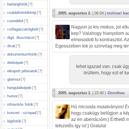
barlangfotók
[
?
]
családi/emlékkép
[
?
]
2005. augusztus 2.
| 06:04 |
molinari bac
csendélet
[
?
]
Nagyon jo kis mokus, jol elk
csillagászat/égbolt
[
?
]
kep? Valahogy hianyolom az
digit. illusztráció
[
?
]
elmosodott fu kontrasztot. Az
Egesszeben tok jo szinvilag meg te
divat
[
?
]
dokumentumfotók
[
?
]
életképek
[
?
]
lehet igazad van. csak úg
elkapott pillanatok
[
?
]
örültem, hogy ezt el t
glamour
[
?
]
hangulatképek
[
?
]
2005. augusztus 1.
| 23:40 |
-Dorothea-
humor
[
?
]
infravörös fotók
[
?
]
Hú micsoda mutatványos! Én
koncert - színpad
[
?
]
hogy csakúgy belógjon a képb
az én aberrációm:) Érthető m
légifotók
[
?
]
tetszetős így is!:) Gratula!