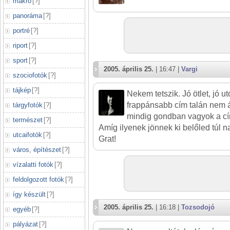
makró
[
?
]
panoráma
[
?
]
portré
[
?
]
riport
[
?
]
sport
[
?
]
2005. április 25.
| 16:47 |
Vargi
szociofotók
[
?
]
tájkép
[
?
]
Nekem tetszik. Jó ötlet, jó 
frappánsabb cím talán nem ár
tárgyfotók
[
?
]
mindig gondban vagyok a cí
természet
[
?
]
Amíg ilyenek jönnek ki belőled túl na
utcaifotók
[
?
]
Grat!
város, építészet
[
?
]
vízalatti fotók
[
?
]
feldolgozott fotók
[
?
]
így készült
[
?
]
2005. április 25.
| 16:18 |
Tozsodojó
egyéb
[
?
]
pályázat
[
?
]