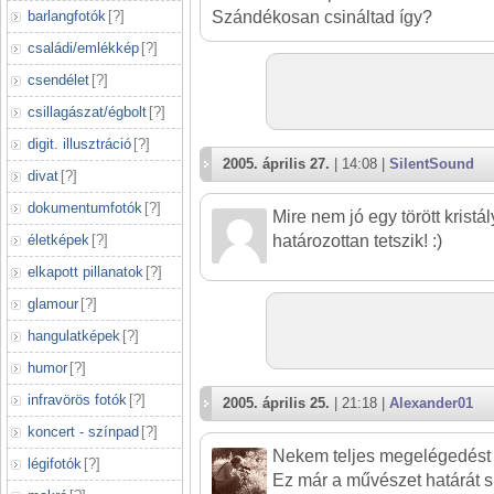
barlangfotók
[
?
]
Szándékosan csináltad így?
családi/emlékkép
[
?
]
csendélet
[
?
]
csillagászat/égbolt
[
?
]
digit. illusztráció
[
?
]
2005. április 27.
| 14:08 |
SilentSound
divat
[
?
]
dokumentumfotók
[
?
]
Mire nem jó egy törött kristá
életképek
[
?
]
határozottan tetszik! :)
elkapott pillanatok
[
?
]
glamour
[
?
]
hangulatképek
[
?
]
humor
[
?
]
infravörös fotók
[
?
]
2005. április 25.
| 21:18 |
Alexander01
koncert - színpad
[
?
]
Nekem teljes megelégedést j
légifotók
[
?
]
Ez már a művészet határát sú