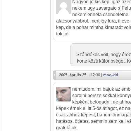
Nagyon jo kis kep, igaz azer
nekem ugy zavargato :( Felul
nekem ennela csendeletnel 
alacsonyabbrol, mert igy fura, illev
kep, de a pohar mintha kimaradt vol
tok jo!
Szándékos volt, hogy érez
körte közti különbséget. Kö
2005. április 25.
| 12:30 |
moo-kid
nemtudom, mi bajuk az embe
sorolni persze sokkal könny
képként befogadni, de ahho
képek érnek el itt 5-ös átlagot, ez n
csak ahhoz képest, hanem önmagábab
hatásos, ötletes. semmin sem kell vá
gratulálok.