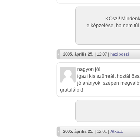
KÖszi! MIndenk
elképzelése, ha nem tú
2005. április 25.
| 12:07 |
haziboszi
nagyon jó!
igazi kis szürreált hoztál ös
jó arányok, szépen megvalós
gratulálok!
2005. április 25.
| 12:01 |
Atka11