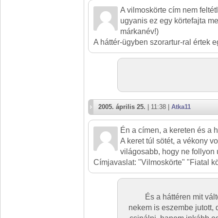
A vilmoskörte cím nem feltét
ugyanis ez egy körtefajta 
márkanév!)
A háttér-ügyben szorartur-ral értek e
2005. április 25.
| 11:38 |
Atka11
Én a címen, a kereten és a h
A keret túl sötét, a vékony v
világosabb, hogy ne follyon
Címjavaslat: "Vilmoskörte" "Fiatal k
És a háttéren mit vált
nekem is eszembe jutott,