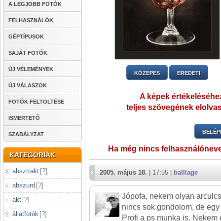
A LEGJOBB FOTÓK
FELHASZNÁLÓK
GÉPTÍPUSOK
SAJÁT FOTÓK
ÚJ VÉLEMÉNYEK
KÖZEPES
EREDETI
ÚJ VÁLASZOK
A képek értékeléséhez
FOTÓK FELTÖLTÉSE
teljes szövegének elolvas
ISMERTETŐ
BELÉP
SZABÁLYZAT
Ha még nincs felhasználónev
KATEGÓRIÁK
absztrakt
[
?
]
2005. május 18.
| 17:55 |
balllage
abszurd
[
?
]
Jópofa, nekem olyan arculcs
akt
[
?
]
nincs sok gondolom, de egy 
állatfotók
[
?
]
Profi a ps munka is. Nekem e