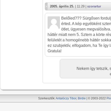
2005. április 25.
| 11:29 |
szorartur
Belőled??? Sürgősen fordu
érted. A kép egyébként szte
ötlet, ügyesen megvalósítva
háttér miatt nem 5. Sztem a körte ré
felületét a homogénebb háttér sokka
ez szubjektív, elfogadom, ha Te így lá
Gratula!
Nekem így tetszik, 
Szerkesztők:
Antalóczy Tibor
,
Birdie
| © 2003-2022
Pix