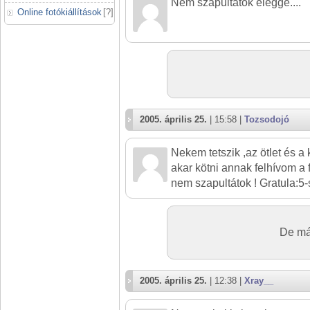
Nem szapultátok eléggé....
Online fotókiállítások
[
?
]
2005. április 25.
| 15:58 |
Tozsodojó
Nekem tetszik ,az ötlet és a k
akar kötni annak felhívom a 
nem szapultátok ! Gratula:
De már
2005. április 25.
| 12:38 |
Xray__