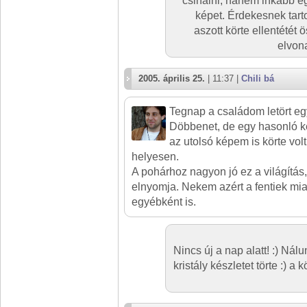
csinálni, hanem inkább eg
képet. Érdekesnek tart
aszott körte ellentétét
elvona
2005. április 25.
| 11:37 |
Chili bá
Tegnap a családom letört egy
Döbbenet, de egy hasonló ké
az utolsó képem is körte volt,
helyesen.
A pohárhoz nagyon jó ez a világítás, a
elnyomja. Nekem azért a fentiek miat
egyébként is.
Nincs új a nap alatt! :) Nál
kristály készletet törte :) a