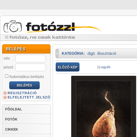
BELÉPÉS
digit. illusztráció
KATEGÓRIA:
név
jelszó
|
|
egyéb
ELŐZŐ KÉP
Automatikus belépés
REGISZTRÁCIÓ
ELFELEJTETT JELSZÓ
FŐOLDAL
FOTÓK
CIKKEK