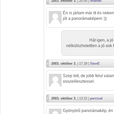
2003. október 3.
| 20:05 |
shaitan
Én is jártam már itt és neke
jól a panorámaképem :))
Hát igen, a 
nélkülözhetettlen a jó sok 
2003. október 3.
| 17:29 |
StonE
Szep lett, de jobb felul valam
osszeillesztessel.
2003. október 3.
| 13:22 |
percival
Gyönyörű panorámakép, én i