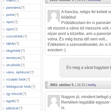
makró
[
?
]
panoráma
[
?
]
A francba, mégis fel kellett
portré
[
?
]
kilátóba!
riport
[
?
]
Próbálkoztam én is paronámá
ott viszont a város túl messzire volt
sport
[
?
]
olyan pont a közelbe, ami a panorá
szociofotók
[
?
]
volna. És még tiszta idő sem volt...
tájkép
[
?
]
Értékelem a szenvedéseidet, én is 
eveztem :)
tárgyfotók
[
?
]
természet
[
?
]
utcaifotók
[
?
]
Én meg a várat hagytam 
város, építészet
[
?
]
vízalatti fotók
[
?
]
2003. október 5.
| 16:23 |
leddy
feldolgozott fotók
[
?
]
így készült
[
?
]
Nagyon jó, mindent befogó
egyéb
[
?
]
Remélem legalább egyszer é
is.
pályázat
[
?
]