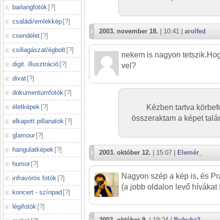
barlangfotók
[
?
]
családi/emlékkép
[
?
]
2003. november 18.
| 10:41 |
arolfed
csendélet
[
?
]
csillagászat/égbolt
[
?
]
nekem is nagyon tetszik.Hog
digit. illusztráció
[
?
]
vel?
divat
[
?
]
dokumentumfotók
[
?
]
életképek
[
?
]
Kézben tartva körbef
összeraktam a képet talá
elkapott pillanatok
[
?
]
glamour
[
?
]
hangulatképek
[
?
]
2003. október 12.
| 15:07 |
Elemér_
humor
[
?
]
Nagyon szép a kép is, és Pr
infravörös fotók
[
?
]
(a jobb oldalon levő hívákat 
koncert - színpad
[
?
]
légifotók
[
?
]
2003. október 9.
| 19:24 |
Bubuka2