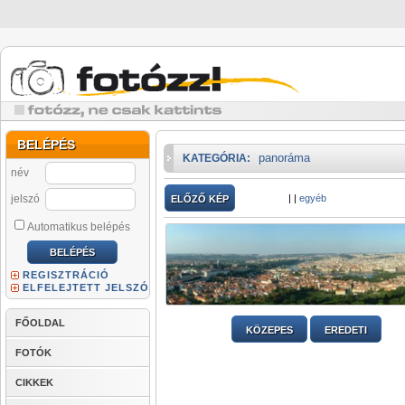
BELÉPÉS
panoráma
KATEGÓRIA:
név
jelszó
|
|
egyéb
ELŐZŐ KÉP
Automatikus belépés
REGISZTRÁCIÓ
ELFELEJTETT JELSZÓ
FŐOLDAL
KÖZEPES
EREDETI
FOTÓK
CIKKEK