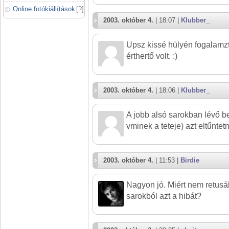
Online fotókiállítások
[
?
]
2003. október 4.
| 18:07 |
Klubber_
Upsz kissé hülyén fogalam
érthertő volt. :)
2003. október 4.
| 18:06 |
Klubber_
A jobb alsó sarokban lévő b
vminek a teteje) azt eltűntet
2003. október 4.
| 11:53 |
Birdie
Nagyon jó. Miért nem retusál
sarokból azt a hibát?