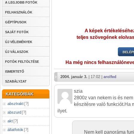
A LEGJOBB FOTÓK
FELHASZNÁLÓK
GÉPTÍPUSOK
A képek értékeléséhez
SAJÁT FOTÓK
teljes szövegének elolvas
ÚJ VÉLEMÉNYEK
ÚJ VÁLASZOK
BELÉP
FOTÓK FELTÖLTÉSE
Ha még nincs felhasználónev
ISMERTETŐ
2004. január 3.
| 17:02 |
arolfed
SZABÁLYZAT
szia
KATEGÓRIÁK
2800z van nekem is és nem
absztrakt
[
?
]
készitésre való funkciót.H
ilyet.
abszurd
[
?
]
akt
[
?
]
állatfotók
[
?
]
Nem kell panoráma funk