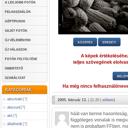
A LEGJOBB FOTÓK
FELHASZNÁLÓK
GÉPTÍPUSOK
SAJÁT FOTÓK
ÚJ VÉLEMÉNYEK
KÖZEPES
EREDETI
ÚJ VÁLASZOK
A képek értékeléséhez
FOTÓK FELTÖLTÉSE
teljes szövegének elolvas
ISMERTETŐ
BELÉP
SZABÁLYZAT
Ha még nincs felhasználónev
KATEGÓRIÁK
absztrakt
[
?
]
2005. február 13.
| 21:20 |
sillein1
abszurd
[
?
]
háát van benne hasonloság,
akt
[
?
]
függöleges vonalak is megv
állatfotók
[
?
]
nem is probaltam FFben, ma