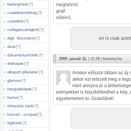
barlangfotók
[
?
]
megnézni!
grat!
családi/emlékkép
[
?
]
sillein1
csendélet
[
?
]
csillagászat/égbolt
[
?
]
en is csak azert
digit. illusztráció
[
?
]
divat
[
?
]
dokumentumfotók
[
?
]
2005. január 11.
| 10:49 |
browny.hu
életképek
[
?
]
elkapott pillanatok
[
?
]
Amikor először láttam az áj 
akkor ezt tetszett meg a le
glamour
[
?
]
mert annyira jó a térbeliség
hangulatképek
[
?
]
erényekkel is büszkélkedhet a kép, 
humor
[
?
]
egyetemelem ki. Gratulálok!
infravörös fotók
[
?
]
koncert - színpad
[
?
]
légifotók
[
?
]