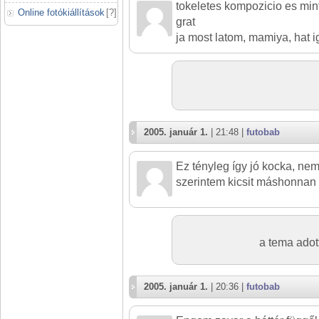
tokeletes kompozicio es min
Online fotókiállítások
[
?
]
grat
ja most latom, mamiya, hat ig
2005. január 1.
| 21:48 |
futobab
Ez tényleg így jó kocka, ne
szerintem kicsit máshonnan k
a tema adot
2005. január 1.
| 20:36 |
futobab