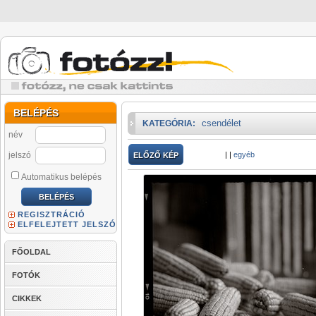
BELÉPÉS
csendélet
KATEGÓRIA:
név
jelszó
|
|
egyéb
ELŐZŐ KÉP
Automatikus belépés
REGISZTRÁCIÓ
ELFELEJTETT JELSZÓ
FŐOLDAL
FOTÓK
CIKKEK