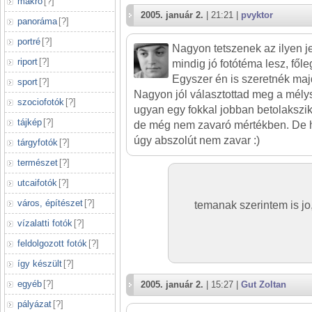
makró
[
?
]
2005. január 2.
| 21:21 |
pvyktor
panoráma
[
?
]
portré
[
?
]
Nagyon tetszenek az ilyen j
riport
[
?
]
mindig jó fotótéma lesz, fől
Egyszer én is szeretnék majd
sport
[
?
]
Nagyon jól választottad meg a mélys
szociofotók
[
?
]
ugyan egy fokkal jobban betolakszik
tájkép
[
?
]
de még nem zavaró mértékben. De h
úgy abszolút nem zavar :)
tárgyfotók
[
?
]
természet
[
?
]
utcaifotók
[
?
]
város, építészet
[
?
]
temanak szerintem is jo,
vízalatti fotók
[
?
]
feldolgozott fotók
[
?
]
így készült
[
?
]
egyéb
[
?
]
2005. január 2.
| 15:27 |
Gut Zoltan
pályázat
[
?
]