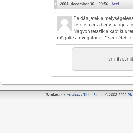
2004. december 30.
| 20:56 |
Azzi
Példás játék a mélységéless
kerete megad egy hangulatot 
Nagyon tetszik a kaotikus t
mögötte a nyugalom... Csendélet, jó
vmi ilyesmi
Szerkesztők:
Antalóczy Tibor
,
Birdie
| © 2003-2022
Pix