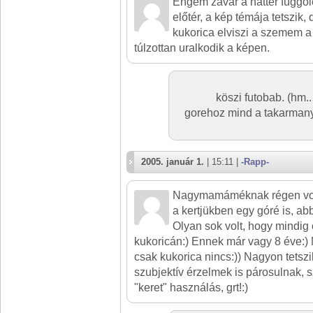
Engem zavar a háttér függől
előtér, a kép témája tetszik,
kukorica elviszi a szemem a 
túlzottan uralkodik a képen.
köszi futobab. (hm.
gorehoz mind a takarmany,
2005. január 1.
| 15:11 |
-Rapp-
Nagymamáméknak régen volt 
a kertjükben egy góré is, ab
Olyan sok volt, hogy mindig
kukoricán:) Ennek már vagy 8 éve
csak kukorica nincs:)) Nagyon tetsz
szubjektív érzelmek is párosulnak, 
"keret" használás, grt!:)