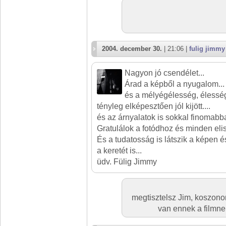
2004. december 30.
| 21:06 |
fulig jimmy
Nagyon jó csendélet...
Árad a képből a nyugalom...
és a mélyégélesség, éless
tényleg elképesztően jól kijött....
és az árnyalatok is sokkal finomabba
Gratulálok a fotódhoz és minden eli
És a tudatosság is látszik a képen 
a keretét is...
üdv. Fülig Jimmy
megtisztelsz Jim, koszono
van ennek a filmne