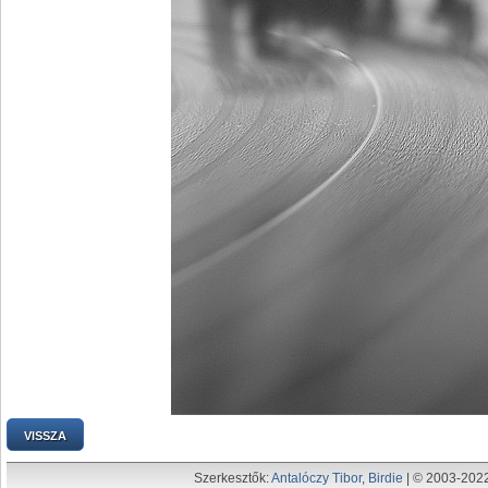
VISSZA
Szerkesztők:
Antalóczy Tibor
,
Birdie
| © 2003-202