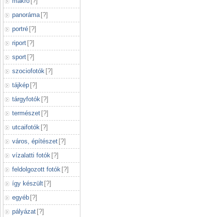
makró
[
?
]
panoráma
[
?
]
portré
[
?
]
riport
[
?
]
sport
[
?
]
szociofotók
[
?
]
tájkép
[
?
]
tárgyfotók
[
?
]
természet
[
?
]
utcaifotók
[
?
]
város, építészet
[
?
]
vízalatti fotók
[
?
]
feldolgozott fotók
[
?
]
így készült
[
?
]
egyéb
[
?
]
pályázat
[
?
]