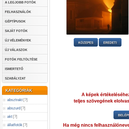
A LEGJOBB FOTÓK
FELHASZNÁLÓK
GÉPTÍPUSOK
SAJÁT FOTÓK
ÚJ VÉLEMÉNYEK
KÖZEPES
EREDETI
ÚJ VÁLASZOK
FOTÓK FELTÖLTÉSE
ISMERTETŐ
SZABÁLYZAT
KATEGÓRIÁK
A képek értékeléséhez
absztrakt
[
?
]
teljes szövegének elolvas
abszurd
[
?
]
BELÉP
akt
[
?
]
állatfotók
[
?
]
Ha még nincs felhasználónev