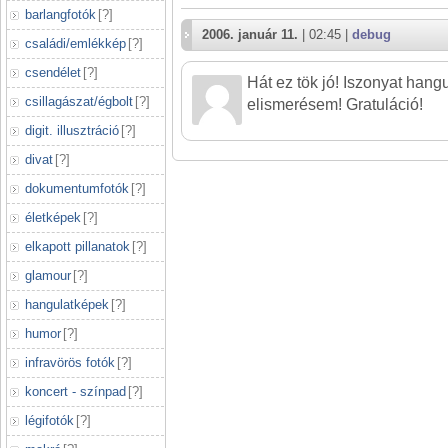
barlangfotók
[
?
]
2006. január 11.
| 02:45 |
debug
családi/emlékkép
[
?
]
csendélet
[
?
]
Hát ez tök jó! Iszonyat hang
csillagászat/égbolt
[
?
]
elismerésem! Gratuláció!
digit. illusztráció
[
?
]
divat
[
?
]
dokumentumfotók
[
?
]
életképek
[
?
]
elkapott pillanatok
[
?
]
glamour
[
?
]
hangulatképek
[
?
]
humor
[
?
]
infravörös fotók
[
?
]
koncert - színpad
[
?
]
légifotók
[
?
]