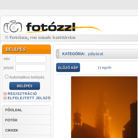
BELÉPÉS
pályázat
KATEGÓRIA:
név
jelszó
|
|
egyéb
ELŐZŐ KÉP
Automatikus belépés
REGISZTRÁCIÓ
ELFELEJTETT JELSZÓ
FŐOLDAL
FOTÓK
CIKKEK