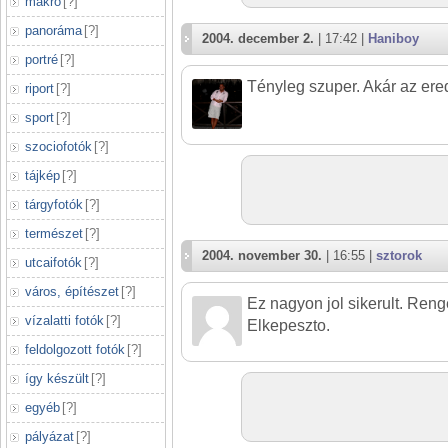
makró
[
?
]
panoráma
[
?
]
2004. december 2.
| 17:42 |
Haniboy
portré
[
?
]
Tényleg szuper. Akár az ered
riport
[
?
]
sport
[
?
]
szociofotók
[
?
]
tájkép
[
?
]
tárgyfotók
[
?
]
természet
[
?
]
2004. november 30.
| 16:55 |
sztorok
utcaifotók
[
?
]
város, építészet
[
?
]
Ez nagyon jol sikerult. Reng
vízalatti fotók
[
?
]
Elkepeszto.
feldolgozott fotók
[
?
]
így készült
[
?
]
egyéb
[
?
]
pályázat
[
?
]