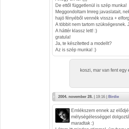
De ettől függetlenül is szép munka!
Meggondoltam Imreg javaslatait, n
hajó fényéből vennék vissza + elfor
A többit nem tartom szükségesnek. 
A háttér klassz lett! :)
gratula!
Ja, te készítetted a modellt?
Az is szép munka! :)
koszi, mar van fent egy e
2004. november 28.
| 19:16 |
Birdie
Emlékszem ennek az elődjér
mélységélességgel dolgoztál
maradtak :)