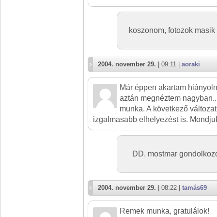
koszonom, fotozok masik s
2004. november 29.
| 09:11 |
aoraki
Már éppen akartam hiányolni 
aztán megnéztem nagyban...
munka. A következő változat
izgalmasabb elhelyezést is. Mondjuk
DD, mostmar gondolkozo
2004. november 29.
| 08:22 |
tamás69
Remek munka, gratulálok!