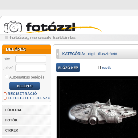
BELÉPÉS
digit. illusztráció
KATEGÓRIA:
név
jelszó
|
|
egyéb
ELŐZŐ KÉP
Automatikus belépés
REGISZTRÁCIÓ
ELFELEJTETT JELSZÓ
FŐOLDAL
FOTÓK
CIKKEK