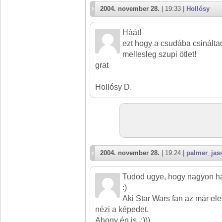
2004. november 28.
| 19:33 |
Hollósy
Háát!
ezt hogy a csudába csinált
mellesleg szupi ötlet!
grat
Hollósy D.
2004. november 28.
| 19:24 |
palmer_jas
Tudod ugye, hogy nagyon hál
:)
Aki Star Wars fan az már ele
nézi a képedet.
Ahogy én is. :)))