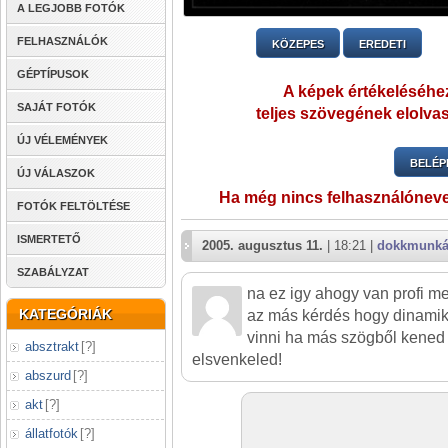
A LEGJOBB FOTÓK
FELHASZNÁLÓK
KÖZEPES
EREDETI
GÉPTÍPUSOK
A képek értékeléséhez
SAJÁT FOTÓK
teljes szövegének elolvas
ÚJ VÉLEMÉNYEK
BELÉP
ÚJ VÁLASZOK
Ha még nincs felhasználónev
FOTÓK FELTÖLTÉSE
ISMERTETŐ
2005. augusztus 11.
| 18:21 |
dokkmunk
SZABÁLYZAT
na ez igy ahogy van profi me
KATEGÓRIÁK
az más kérdés hogy dinamiká
vinni ha más szögből kened 
absztrakt
[
?
]
elsvenkeled!
abszurd
[
?
]
akt
[
?
]
állatfotók
[
?
]