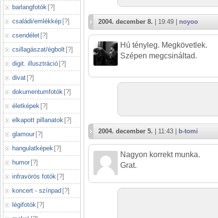
barlangfotók
[
?
]
családi/emlékkép
[
?
]
2004. december 8.
| 19:49 |
noyoo
csendélet
[
?
]
Hú tényleg. Megkövetlek.
csillagászat/égbolt
[
?
]
Szépen megcsináltad.
digit. illusztráció
[
?
]
divat
[
?
]
dokumentumfotók
[
?
]
életképek
[
?
]
elkapott pillanatok
[
?
]
2004. december 5.
| 11:43 |
b-tomi
glamour
[
?
]
hangulatképek
[
?
]
Nagyon korrekt munka.
humor
[
?
]
Grat.
infravörös fotók
[
?
]
koncert - színpad
[
?
]
légifotók
[
?
]