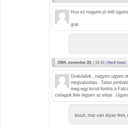
Huu ez nagyon jó lett! ügye
grat
2004. november 28.
| 19:42 |
Hard heart
Gratulalok , nagyon ugyes otl
megvalositas . Talan probald
meg egy kicsit fordits a Fal
csilagok fele legyen az eleje . Ugye
koszi, mar van olyan fent,