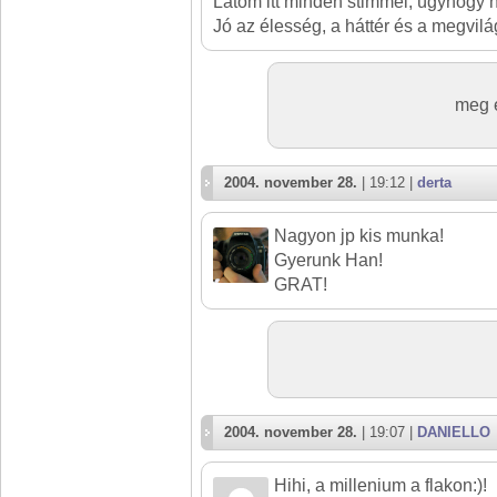
Látom itt minden stimmel, úgyhogy nin
Jó az élesség, a háttér és a megvilá
meg e
2004. november 28.
| 19:12 |
derta
Nagyon jp kis munka!
Gyerunk Han!
GRAT!
2004. november 28.
| 19:07 |
DANIELLO
Hihi, a millenium a flakon:)!