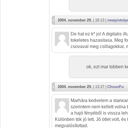
2004. november 29.
| 18:13 |
newpistolp
De hat ez k* jo! A digitalis il
tokeletes hazasitasa. Meg for
csovaval meg csillagokkal,
ok, ezt mar tobben ke
2004. november 29.
| 13:27 |
ChounFu
Marhára kedvelem a starwar
szerintem nem kellett volna t
a hajó fényéből is vissza leh
Különben tök jó lett. Jó ötlet volt, é
megvalósítottad.