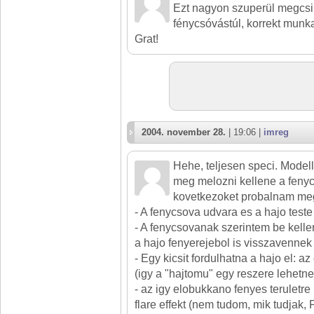
Ezt nagyon szuperül megcsiná
fénycsóvástúl, korrekt munk
Grat!
2004. november 28.
| 19:06 |
imreg
Hehe, teljesen speci. Modell
meg melozni kellene a fenyc
kovetkezoket probalnam me
- A fenycsova udvara es a hajo teste 
- A fenycsovanak szerintem be kellen
a hajo fenyerejebol is visszavennek
- Egy kicsit fordulhatna a hajo el: a
(igy a "hajtomu" egy reszere lehetne
- az igy elobukkano fenyes teruletre 
flare effekt (nem tudom, mik tudja