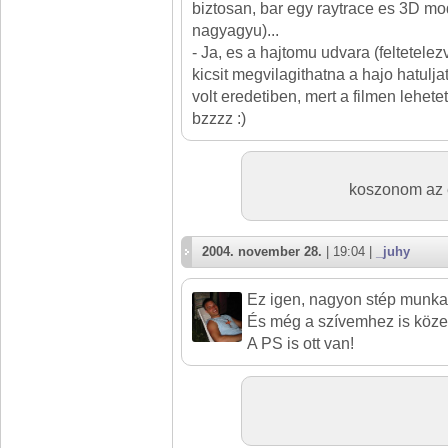
biztosan, bar egy raytrace es 3D mo
nagyagyu)...
- Ja, es a hajtomu udvara (feltetelez
kicsit megvilagithatna a hajo hatulja
volt eredetiben, mert a filmen lehetet
bzzzz :)
koszonom az e
2004. november 28.
| 19:04 |
_juhy
Ez igen, nagyon stép munka!
És még a szívemhez is közel
A PS is ott van!