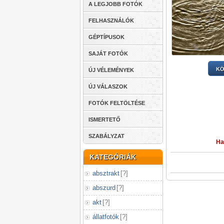
A LEGJOBB FOTÓK
FELHASZNÁLÓK
GÉPTÍPUSOK
SAJÁT FOTÓK
KÖ
ÚJ VÉLEMÉNYEK
ÚJ VÁLASZOK
FOTÓK FELTÖLTÉSE
ISMERTETŐ
SZABÁLYZAT
Ha
KATEGÓRIÁK
absztrakt
[
?
]
abszurd
[
?
]
akt
[
?
]
állatfotók
[
?
]