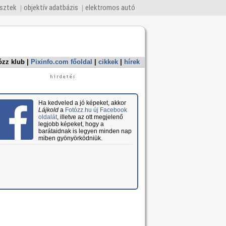
esztek
objektív adatbázis
elektromos autó
ózz klub
|
Pixinfo.com főoldal
|
cikkek
|
hírek
Ha kedveled a jó képeket, akkor
Lájkold
a
Fotózz.hu új Facebook
oldalát
, illetve az ott megjelenő
legjobb képeket, hogy a
barátaidnak is legyen minden nap
miben gyönyörködniük.