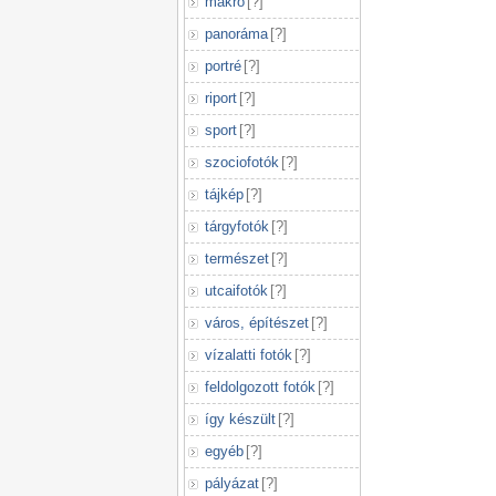
makró
[
?
]
panoráma
[
?
]
portré
[
?
]
riport
[
?
]
sport
[
?
]
szociofotók
[
?
]
tájkép
[
?
]
tárgyfotók
[
?
]
természet
[
?
]
utcaifotók
[
?
]
város, építészet
[
?
]
vízalatti fotók
[
?
]
feldolgozott fotók
[
?
]
így készült
[
?
]
egyéb
[
?
]
pályázat
[
?
]