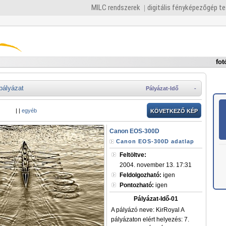
MILC rendszerek
digitális fényképezőgép t
fot
pályázat
Pályázat-Idő
-
|
|
egyéb
KÖVETKEZŐ KÉP
Canon EOS-300D
Canon EOS-300D adatlap
Feltöltve:
2004. november 13. 17:31
Feldolgozható:
igen
Pontozható:
igen
Pályázat-Idő-01
A pályázó neve: KirRoyal A
pályázaton elért helyezés: 7.