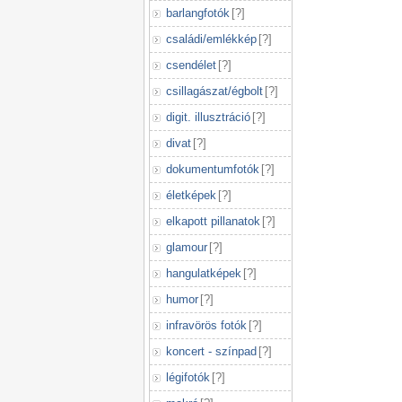
barlangfotók
[
?
]
családi/emlékkép
[
?
]
csendélet
[
?
]
csillagászat/égbolt
[
?
]
digit. illusztráció
[
?
]
divat
[
?
]
dokumentumfotók
[
?
]
életképek
[
?
]
elkapott pillanatok
[
?
]
glamour
[
?
]
hangulatképek
[
?
]
humor
[
?
]
infravörös fotók
[
?
]
koncert - színpad
[
?
]
légifotók
[
?
]