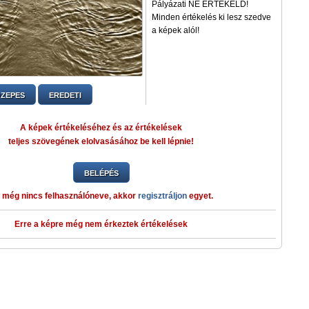
Pályázati NE ÉRTÉKELD!
Minden értékelés ki lesz szedve
a képek alól!
ZEPES
EREDETI
A képek értékeléséhez és az értékelések
teljes szövegének elolvasásához be kell lépnie!
BELÉPÉS
 még nincs felhasználóneve, akkor
regisztráljon
egyet.
Erre a képre még nem érkeztek értékelések