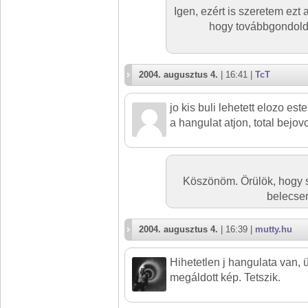
Igen, ezért is szeretem ezt a
hogy továbbgondold, 
2004. augusztus 4.
| 16:41 |
TcT
jo kis buli lehetett elozo este 
a hangulat atjon, total bejovo
Köszönöm. Örülök, hogy si
belecse
2004. augusztus 4.
| 16:39 |
mutty.hu
Hihetetlen j hangulata van,
megáldott kép. Tetszik.