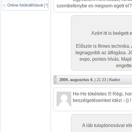
Online fotókiállítások
[
?
]
szembefenybe es megsem egett el? T
Azért itt is beégett
Először is filmes technika. 
legnagyobb az átfogása. Jól
expo, pontos hívás. Majd
engette
2004. augusztus 4.
| 21:33 |
Kador
He-He tökéletes !!! Régi, ho
beszélgetéseinket idézi :-)) !
A láb tulajdonosával el