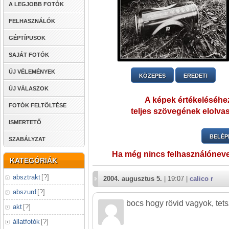
A LEGJOBB FOTÓK
FELHASZNÁLÓK
GÉPTÍPUSOK
SAJÁT FOTÓK
ÚJ VÉLEMÉNYEK
KÖZEPES
EREDETI
ÚJ VÁLASZOK
A képek értékeléséhez
FOTÓK FELTÖLTÉSE
teljes szövegének elolvas
ISMERTETŐ
BELÉP
SZABÁLYZAT
Ha még nincs felhasználónev
KATEGÓRIÁK
absztrakt
[
?
]
2004. augusztus 5.
| 19:07 |
calico r
abszurd
[
?
]
bocs hogy rövid vagyok, tets
akt
[
?
]
állatfotók
[
?
]