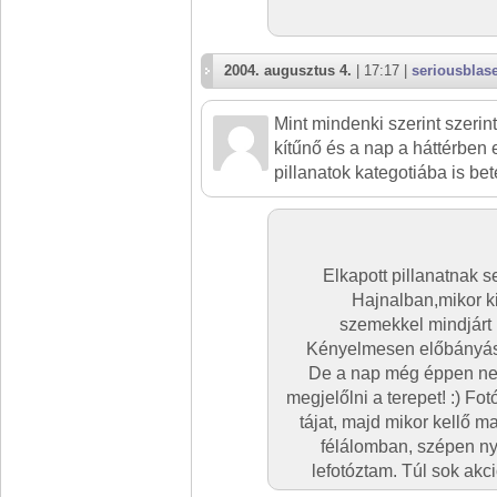
2004. augusztus 4.
| 17:17 |
seriousblas
Mint mindenki szerint szerin
kítűnő és a nap a háttérben 
pillanatok kategotiába is be
Elkapott pillanatnak
Hajnalban,mikor k
szemekkel mindjárt l
Kényelmesen előbányás
De a nap még éppen nem
megjelőlni a terepet! :) Fo
tájat, majd mikor kellő 
félálomban, szépen n
lefotóztam. Túl sok akci