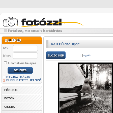
BELÉPÉS
riport
KATEGÓRIA:
név
jelszó
|
|
egyéb
ELŐZŐ KÉP
Automatikus belépés
REGISZTRÁCIÓ
ELFELEJTETT JELSZÓ
FŐOLDAL
FOTÓK
CIKKEK