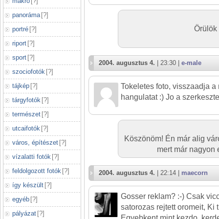
makró
[
?
]
panoráma
[
?
]
Örülök 
portré
[
?
]
riport
[
?
]
sport
[
?
]
2004. augusztus 4.
| 23:30 |
e-male
szociofotók
[
?
]
tájkép
[
?
]
Tokeletes foto, visszaadja a
hangulatat :) Jo a szerkeszte
tárgyfotók
[
?
]
természet
[
?
]
utcaifotók
[
?
]
Köszönöm! Én már alig vár
város, építészet
[
?
]
mert már nagyon e
vízalatti fotók
[
?
]
feldolgozott fotók
[
?
]
2004. augusztus 4.
| 22:14 |
maecorn
így készült
[
?
]
Gosser reklam? :-) Csak vicc
egyéb
[
?
]
satorozas rejtett oromeit, Ki
pályázat
[
?
]
Egyebkent mint kezdo, kerd