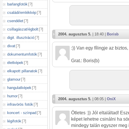
barlangfotók
[
?
]
családi/emlékkép
[
?
]
csendélet
[
?
]
csillagászat/égbolt
[
?
]
2004. augusztus 5.
| 18:40 |
Borisb
digit. illusztráció
[
?
]
divat
[
?
]
:)) Van egy fílingje az biztos, 
dokumentumfotók
[
?
]
Grat.: Boris(b)
életképek
[
?
]
elkapott pillanatok
[
?
]
glamour
[
?
]
hangulatképek
[
?
]
humor
[
?
]
2004. augusztus 5.
| 08:05 |
OniX
infravörös fotók
[
?
]
Ötletes :)) Jól eltaláltad! Es
koncert - színpad
[
?
]
képet lehetne csinálni ha sör
légifotók
[
?
]
mindegy talán egyszer meg i