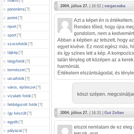
makró
[
?
]
2004. július 27.
| 16:52 |
vargacsaba
panoráma
[
?
]
portré
[
?
]
Azt a képet én is értékeltem, é
riport
[
?
]
Rendes tőled, hogy újra meg
gondolom, nem a kedvemért
sport
[
?
]
Abban a képben az tetszett, hogy az
szociofotók
[
?
]
egyet kivéve. Ez most egész más, hi
tájkép
[
?
]
és így színes lett a kép. A kompozíci
talán tényleg ott középen az a kere
tárgyfotók
[
?
]
harmóniát.
természet
[
?
]
Értékelem elszántságodat, és tényle
utcaifotók
[
?
]
város, építészet
[
?
]
köszi szépen. megcsináljam 
vízalatti fotók
[
?
]
feldolgozott fotók
[
?
]
2004. július 27.
| 16:31 |
Gut Zoltan
így készült
[
?
]
egyéb
[
?
]
elozot nemlatam de ez eleg
pályázat
[
?
]
tetszik. grat