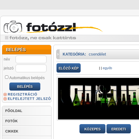
BELÉPÉS
csendélet
KATEGÓRIA:
név
jelszó
|
|
egyéb
ELŐZŐ KÉP
Automatikus belépés
REGISZTRÁCIÓ
ELFELEJTETT JELSZÓ
FŐOLDAL
FOTÓK
KÖZEPES
EREDETI
CIKKEK