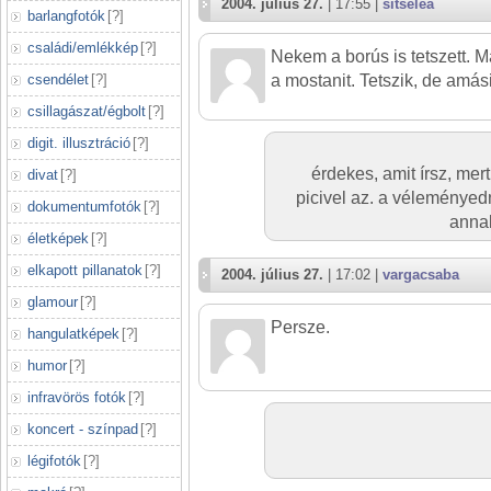
2004. július 27.
| 17:55 |
sitselea
barlangfotók
[
?
]
családi/emlékkép
[
?
]
Nekem a borús is tetszett. M
csendélet
[
?
]
a mostanit. Tetszik, de amás
csillagászat/égbolt
[
?
]
digit. illusztráció
[
?
]
érdekes, amit írsz, mer
divat
[
?
]
picivel az. a véleményed
dokumentumfotók
[
?
]
annak
életképek
[
?
]
elkapott pillanatok
[
?
]
2004. július 27.
| 17:02 |
vargacsaba
glamour
[
?
]
Persze.
hangulatképek
[
?
]
humor
[
?
]
infravörös fotók
[
?
]
koncert - színpad
[
?
]
légifotók
[
?
]