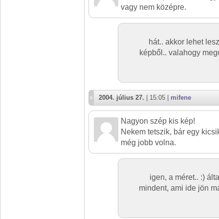
vagy nem középre.
hát.. akkor lehet le
képből.. valahogy me
2004. július 27.
| 15:05 |
mifene
Nagyon szép kis kép!
Nekem tetszik, bár egy kics
még jobb volna.
igen, a méret.. :) ál
mindent, ami ide jön m