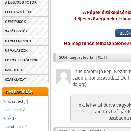
A LEGJOBB FOTÓK
A képek értékeléséhez
FELHASZNÁLÓK
teljes szövegének elolvas
GÉPTÍPUSOK
SAJÁT FOTÓK
BELÉP
ÚJ VÉLEMÉNYEK
Ha még nincs felhasználónev
ÚJ VÁLASZOK
2004. augusztus 17.
| 01:44 |
FOTÓK FELTÖLTÉSE
ISMERTETŐ
Ez is baromi jó kép. Kezdem
szigorú pontozásodat:) De h
SZABÁLYZAT
dolog:)
KATEGÓRIÁK
absztrakt
[
?
]
ok, lehet túl durva vagy
abszurd
[
?
]
amik ezt váltják k
szabadna p
akt
[
?
]
állatfotók
[
?
]