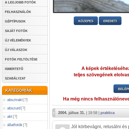
A LEGJOBB FOTÓK
FELHASZNÁLÓK
KÖZEPES
EREDETI
GÉPTÍPUSOK
SAJÁT FOTÓK
ÚJ VÉLEMÉNYEK
ÚJ VÁLASZOK
FOTÓK FELTÖLTÉSE
A képek értékeléséhez
ISMERTETŐ
teljes szövegének elolvas
SZABÁLYZAT
BELÉP
KATEGÓRIÁK
Ha még nincs felhasználónev
absztrakt
[
?
]
abszurd
[
?
]
2004. július 31.
| 19:58 |
praktica
akt
[
?
]
állatfotók
[
?
]
Jól körbevágni, retusálni és 