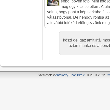
ebből bőven fotó. Mint fotó j
meg egy kicsit életlen . Alulr
volna, hogy pont a kép sarkába fuss
választóvonal. De nehogy rontsa az 
a további fotókért előlegezzünk meg 
köszi de igaz amit írtál m
aztán munka és a pénzb
Szerkesztők:
Antalóczy Tibor
,
Birdie
| © 2003-2022
Pix