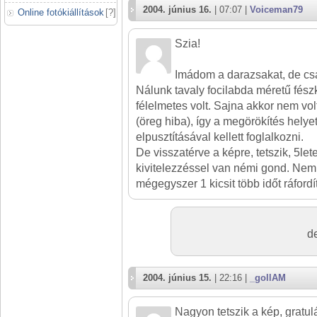
2004. június 16.
| 07:07 |
Voiceman79
Online fotókiállítások
[
?
]
Szia!
Imádom a darazsakat, de csa
Nálunk tavaly focilabda méretű fészke
félelmetes volt. Sajna akkor nem v
(öreg hiba), így a megörökítés helyet
elpusztításával kellett foglalkozni.
De visszatérve a képre, tetszik, 5let
kivitelezzéssel van némi gond. Ne
mégegyszer 1 kicsit több időt ráford
d
2004. június 15.
| 22:16 |
_gollAM
Nagyon tetszik a kép, gratul