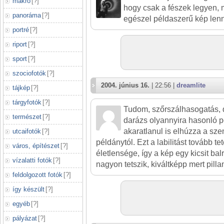
makró
[
?
]
hogy csak a fészek legyen, 
panoráma
[
?
]
egészel példaszerű kép lenne
portré
[
?
]
riport
[
?
]
sport
[
?
]
szociofotók
[
?
]
2004. június 16.
| 22:56 |
dreamlite
tájkép
[
?
]
tárgyfotók
[
?
]
Tudom, szőrszálhasogatás, d
természet
[
?
]
darázs olyannyira hasonló p
akaratlanul is elhúzza a sz
utcaifotók
[
?
]
példánytól. Ezt a labilitást tovább t
város, építészet
[
?
]
életlensége, így a kép egy kicsit bal
vízalatti fotók
[
?
]
nagyon tetszik, kiváltképp mert pillan
feldolgozott fotók
[
?
]
így készült
[
?
]
egyéb
[
?
]
pályázat
[
?
]