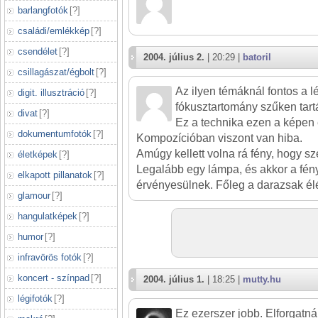
barlangfotók
[
?
]
családi/emlékkép
[
?
]
csendélet
[
?
]
2004. július 2.
| 20:29 |
batoril
csillagászat/égbolt
[
?
]
Az ilyen témáknál fontos a 
digit. illusztráció
[
?
]
fókusztartomány szűken tart
divat
[
?
]
Ez a technika ezen a képen 
dokumentumfotók
[
?
]
Kompozícióban viszont van hiba.
Amúgy kellett volna rá fény, hogy s
életképek
[
?
]
Legalább egy lámpa, és akkor a fé
elkapott pillanatok
[
?
]
érvényesülnek. Főleg a darazsak élé
glamour
[
?
]
hangulatképek
[
?
]
humor
[
?
]
infravörös fotók
[
?
]
koncert - színpad
[
?
]
2004. július 1.
| 18:25 |
mutty.hu
légifotók
[
?
]
Ez ezerszer jobb. Elforgatná