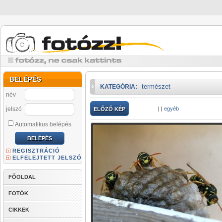
BELÉPÉS
természet
KATEGÓRIA:
név
jelszó
|
|
egyéb
ELŐZŐ KÉP
Automatikus belépés
REGISZTRÁCIÓ
ELFELEJTETT JELSZÓ
FŐOLDAL
FOTÓK
CIKKEK