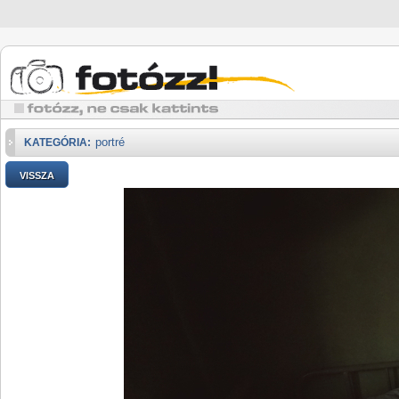
portré
KATEGÓRIA:
VISSZA