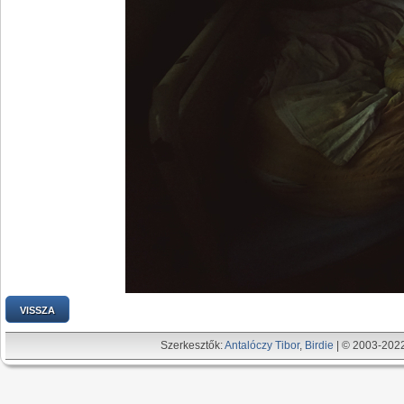
VISSZA
Szerkesztők:
Antalóczy Tibor
,
Birdie
| © 2003-202