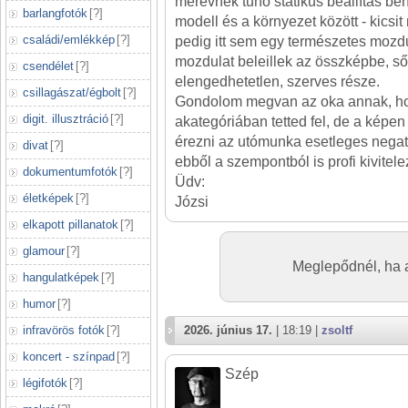
merevnek tűnő statikus beállítás be
barlangfotók
[
?
]
modell és a környezet között - kicsit
családi/emlékkép
[
?
]
pedig itt sem egy természetes mozdu
mozdulat beleillek az összképbe, s
csendélet
[
?
]
elengedhetetlen, szerves része.
csillagászat/égbolt
[
?
]
Gondolom megvan az oka annak, h
digit. illusztráció
[
?
]
akategóriában tetted fel, de a kép
érezni az utómunka esetleges negat
divat
[
?
]
ebből a szempontból is profi kivitele
dokumentumfotók
[
?
]
Üdv:
életképek
[
?
]
Józsi
elkapott pillanatok
[
?
]
glamour
[
?
]
Meglepődnél, ha az
hangulatképek
[
?
]
humor
[
?
]
infravörös fotók
[
?
]
2026. június 17.
| 18:19 |
zsoltf
koncert - színpad
[
?
]
Szép
légifotók
[
?
]