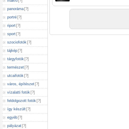
makró
[
?
]
panoráma
[
?
]
portré
[
?
]
riport
[
?
]
sport
[
?
]
szociofotók
[
?
]
tájkép
[
?
]
tárgyfotók
[
?
]
természet
[
?
]
utcaifotók
[
?
]
város, építészet
[
?
]
vízalatti fotók
[
?
]
feldolgozott fotók
[
?
]
így készült
[
?
]
egyéb
[
?
]
pályázat
[
?
]