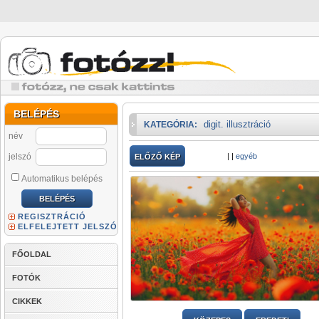
BELÉPÉS
digit. illusztráció
KATEGÓRIA:
név
jelszó
|
|
egyéb
ELŐZŐ KÉP
Automatikus belépés
REGISZTRÁCIÓ
ELFELEJTETT JELSZÓ
FŐOLDAL
FOTÓK
CIKKEK