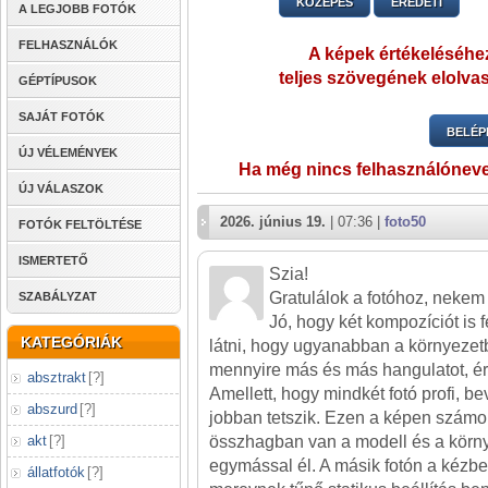
KÖZEPES
EREDETI
A LEGJOBB FOTÓK
FELHASZNÁLÓK
A képek értékeléséhez
teljes szövegének elolvas
GÉPTÍPUSOK
SAJÁT FOTÓK
BELÉP
ÚJ VÉLEMÉNYEK
Ha még nincs felhasználónev
ÚJ VÁLASZOK
2026. június 19.
| 07:36 |
foto50
FOTÓK FELTÖLTÉSE
ISMERTETŐ
Szia!
Gratulálok a fotóhoz, nekem 
SZABÁLYZAT
Jó, hogy két kompozíciót is fe
KATEGÓRIÁK
látni, hogy ugyanabban a környeze
mennyire más és más hangulatot, érz
absztrakt
[
?
]
Amellett, hogy mindkét fotó profi, b
abszurd
[
?
]
jobban tetszik. Ezen a képen szám
akt
[
?
]
összhagban van a modell és a környez
egymással él. A másik fotón a kézben
állatfotók
[
?
]