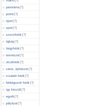
makró
[
?
]
panoráma
[
?
]
portré
[
?
]
riport
[
?
]
sport
[
?
]
szociofotók
[
?
]
tájkép
[
?
]
tárgyfotók
[
?
]
természet
[
?
]
utcaifotók
[
?
]
város, építészet
[
?
]
vízalatti fotók
[
?
]
feldolgozott fotók
[
?
]
így készült
[
?
]
egyéb
[
?
]
pályázat
[
?
]