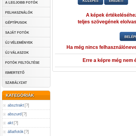
KÖZEPES
EREDETI
A LEGJOBB FOTÓK
FELHASZNÁLÓK
A képek értékeléséhez
teljes szövegének elolvas
GÉPTÍPUSOK
SAJÁT FOTÓK
BELÉP
ÚJ VÉLEMÉNYEK
Ha még nincs felhasználónev
ÚJ VÁLASZOK
Erre a képre még nem é
FOTÓK FELTÖLTÉSE
ISMERTETŐ
SZABÁLYZAT
KATEGÓRIÁK
absztrakt
[
?
]
abszurd
[
?
]
akt
[
?
]
állatfotók
[
?
]