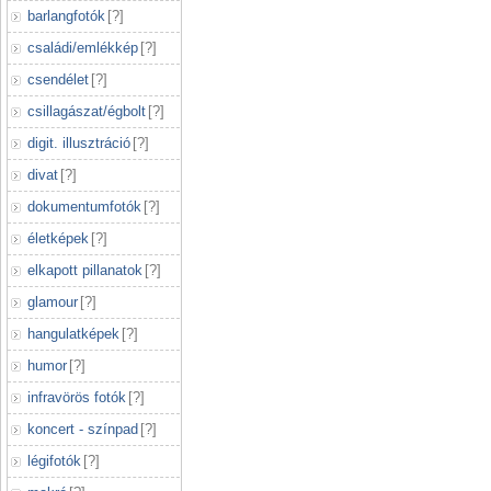
barlangfotók
[
?
]
családi/emlékkép
[
?
]
csendélet
[
?
]
csillagászat/égbolt
[
?
]
digit. illusztráció
[
?
]
divat
[
?
]
dokumentumfotók
[
?
]
életképek
[
?
]
elkapott pillanatok
[
?
]
glamour
[
?
]
hangulatképek
[
?
]
humor
[
?
]
infravörös fotók
[
?
]
koncert - színpad
[
?
]
légifotók
[
?
]