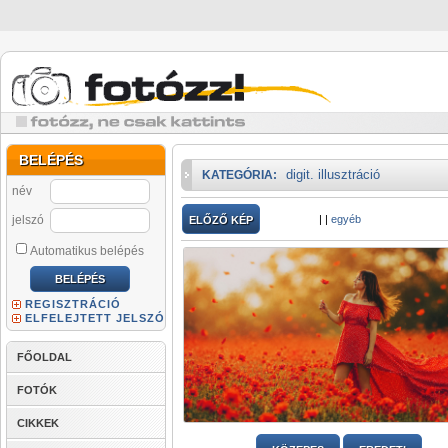
BELÉPÉS
digit. illusztráció
KATEGÓRIA:
név
jelszó
|
|
egyéb
ELŐZŐ KÉP
Automatikus belépés
REGISZTRÁCIÓ
ELFELEJTETT JELSZÓ
FŐOLDAL
FOTÓK
CIKKEK