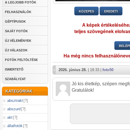
A LEGJOBB FOTÓK
KÖZEPES
EREDETI
FELHASZNÁLÓK
GÉPTÍPUSOK
A képek értékeléséhez
teljes szövegének elolvas
SAJÁT FOTÓK
ÚJ VÉLEMÉNYEK
BELÉP
ÚJ VÁLASZOK
Ha még nincs felhasználónev
FOTÓK FELTÖLTÉSE
ISMERTETŐ
2026. június 28.
| 19:33 |
foto50
SZABÁLYZAT
Jó kis életkép, szépen megf
Gratulálok!
KATEGÓRIÁK
absztrakt
[
?
]
abszurd
[
?
]
akt
[
?
]
állatfotók
[
?
]