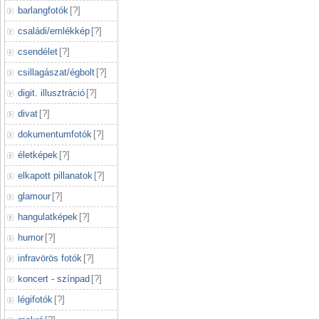
barlangfotók
[
?
]
családi/emlékkép
[
?
]
csendélet
[
?
]
csillagászat/égbolt
[
?
]
digit. illusztráció
[
?
]
divat
[
?
]
dokumentumfotók
[
?
]
életképek
[
?
]
elkapott pillanatok
[
?
]
glamour
[
?
]
hangulatképek
[
?
]
humor
[
?
]
infravörös fotók
[
?
]
koncert - színpad
[
?
]
légifotók
[
?
]