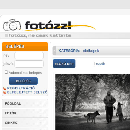
BELÉPÉS
életképek
KATEGÓRIA:
név
jelszó
|
|
egyéb
ELŐZŐ KÉP
Automatikus belépés
REGISZTRÁCIÓ
ELFELEJTETT JELSZÓ
FŐOLDAL
FOTÓK
CIKKEK