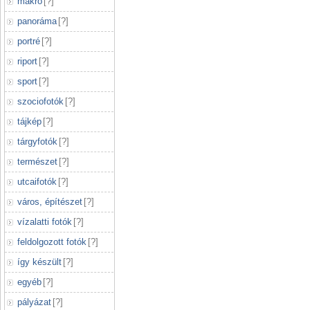
makró
[
?
]
panoráma
[
?
]
portré
[
?
]
riport
[
?
]
sport
[
?
]
szociofotók
[
?
]
tájkép
[
?
]
tárgyfotók
[
?
]
természet
[
?
]
utcaifotók
[
?
]
város, építészet
[
?
]
vízalatti fotók
[
?
]
feldolgozott fotók
[
?
]
így készült
[
?
]
egyéb
[
?
]
pályázat
[
?
]